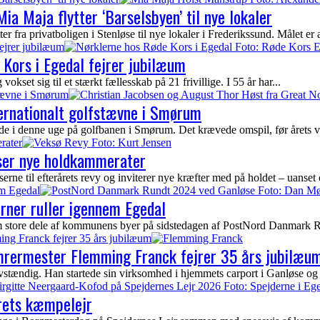
ia Maja flytter ‘Barselsbyen’ til nye lokaler
fra privatboligen i Stenløse til nye lokaler i Frederikssund. Målet er at 
ejrer jubilæum
Kors i Egedal fejrer jubilæum
kset sig til et stærkt fællesskab på 21 frivillige. I 55 år har...
stævne i Smørum
ternationalt golfstævne i Smørum
ede i denne uge på golfbanen i Smørum. Det krævede omspil, før årets vi
rater
yser nye holdkammerater
ne til efterårets revy og inviterer nye kræfter med på holdet – uanset 
em Egedal
erner ruller igennem Egedal
nem store dele af kommunens byer på sidstedagen af PostNord Danmark Ru
ing Franck fejrer 35 års jubilæum
ømrermester Flemming Franck fejrer 35 års jubilæu
tændig. Han startede sin virksomhed i hjemmets carport i Ganløse og 
rets kæmpelejr