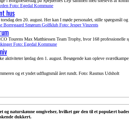
uge i Borgmesterdag på Spejdernes Lejr sammen med snesevis af kommun
nt hus
torsdag den 20. august. Her kan I møde personalet, stille spørgsmål og
ørum
urens Max Matthiessen Team Trophy, hvor 168 professionelle spiller
niv
e aktiviteter lørdag den 1. august. Besøgende kan opleve sværdkampe
meren og et yndet udflugtsmål året rundt. Foto: Rasmus Udsholt
tet og naturskønne omgivelser, hvilket gør den til et populært ba
riskende dukkert.