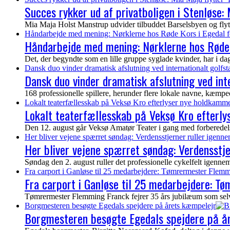
Succes rykker ud af privatboligen i Stenløse: M
Mia Maja Holst Manstrup udvider tilbuddet Barselsbyen og flytter 
Håndarbejde med mening: Nørklerne hos Røde Kors i Egedal f
Håndarbejde med mening: Nørklerne hos Røde 
Det, der begyndte som en lille gruppe syglade kvinder, har i dag vo
Dansk duo vinder dramatisk afslutning ved internationalt golf
Dansk duo vinder dramatisk afslutning ved in
168 professionelle spillere, herunder flere lokale navne, kæmp
Lokalt teaterfællesskab på Veksø Kro efterlyser nye holdkamme
Lokalt teaterfællesskab på Veksø Kro efterl
Den 12. august går Veksø Amatør Teater i gang med forberedelser
Her bliver vejene spærret søndag: Verdensstjerner ruller igenn
Her bliver vejene spærret søndag: Verdensstj
Søndag den 2. august ruller det professionelle cykelfelt igen
Fra carport i Ganløse til 25 medarbejdere: Tømrermester Flemm
Fra carport i Ganløse til 25 medarbejdere: T
Tømrermester Flemming Franck fejrer 35 års jubilæum som selvs
Borgmesteren besøgte Egedals spejdere på årets kæmpelejr
Borgmesteren besøgte Egedals spejdere på å