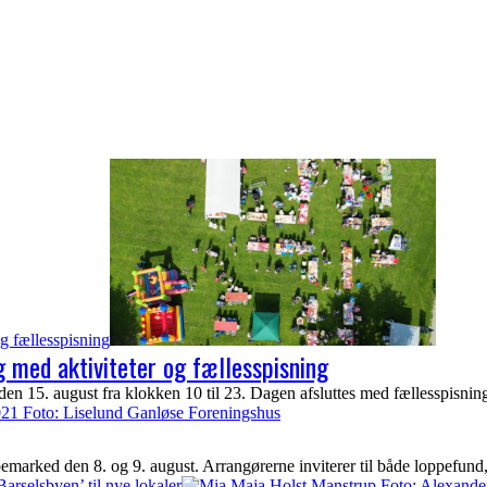
g fællesspisning
 med aktiviteter og fællesspisning
n 15. august fra klokken 10 til 23. Dagen afsluttes med fællesspisnin
arked den 8. og 9. august. Arrangørerne inviterer til både loppefund, 
Barselsbyen’ til nye lokaler