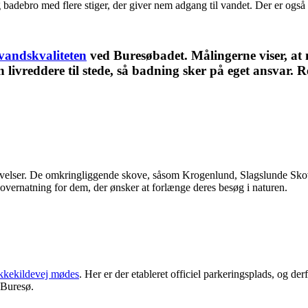
g badebro med flere stiger, der giver nem adgang til vandet. Der er også
vandskvaliteten
ved Buresøbadet. Målingerne viser, at n
n livreddere til stede, så badning sker på eget ansvar. 
ser. De omkringliggende skove, såsom Krogenlund, Slagslunde Skov og
 overnatning for dem, der ønsker at forlænge deres besøg i naturen.
kkekildevej mødes
. Her er der etableret officiel parkeringsplads, og der
 Buresø.