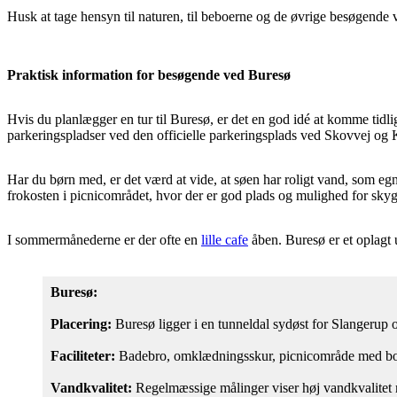
Husk at tage hensyn til naturen, til beboerne og de øvrige besøgende ve
Praktisk information for besøgende ved Buresø
Hvis du planlægger en tur til Buresø, er det en god idé at komme tid
parkeringspladser ved den officielle parkeringsplads ved Skovvej og K
Har du børn med, er det værd at vide, at søen har roligt vand, som e
frokosten i picnicområdet, hvor der er god plads og mulighed for sky
I sommermånederne er der ofte en
lille cafe
åben. Buresø er et oplagt 
Buresø:
Placering:
Buresø ligger i en tunneldal sydøst for Slangerup
Faciliteter:
Badebro, omklædningsskur, picnicområde med bor
Vandkvalitet:
Regelmæssige målinger viser høj vandkvalitet 