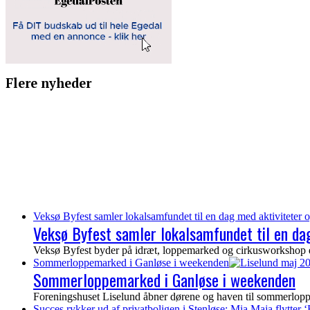
Flere nyheder
Veksø Byfest samler lokalsamfundet til en dag med aktiviteter o
Veksø Byfest samler lokalsamfundet til en dag
Veksø Byfest byder på idræt, loppemarked og cirkusworkshop de
Sommerloppemarked i Ganløse i weekenden
Sommerloppemarked i Ganløse i weekenden
Foreningshuset Liselund åbner dørene og haven til sommerloppem
Succes rykker ud af privatboligen i Stenløse: Mia Maja flytter ‘