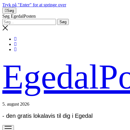
Tryk på "Enter" for at springe over
Søg
Søg EgedalPosten
EgedalPo
5. august 2026
- den gratis lokalavis til dig i Egedal
open