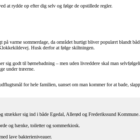
d at rydde op efter dig selv og følge de opstillede regler.
ligt på varme sommerdage, da området hurtigt bliver populært blandt båd
lokkekildevej. Husk derfor at følge skiltningen.
gner sig godt til børnebadning – men uden livreddere skal man selvfølge
gge under træerne.
udflugtsmål for hele familien, uanset om man kommer for at bade, slappe
 og strækker sig ind i både Egedal, Allerød og Frederikssund Kommune.
de og bænke, toiletter og sommerkiosk.
med lave bakterieniveauer.