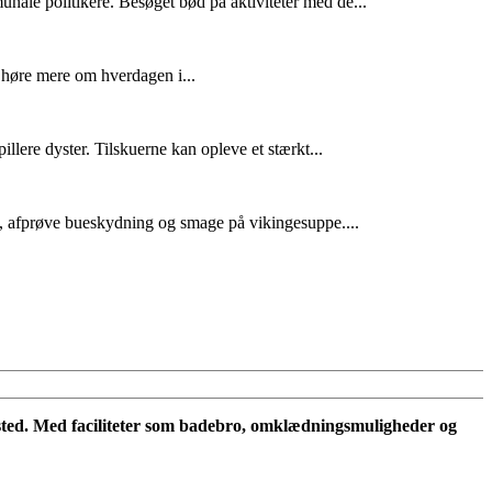
ale politikere. Besøget bød på aktiviteter med de...
 høre mere om hverdagen i...
e dyster. Tilskuerne kan opleve et stærkt...
, afprøve bueskydning og smage på vikingesuppe....
dested. Med faciliteter som badebro, omklædningsmuligheder og