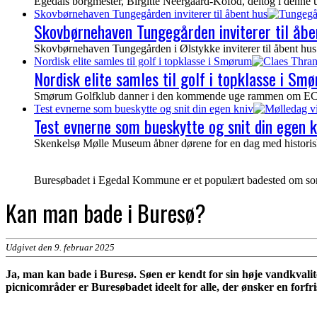
Egedals borgmester, Birgitte Neergaard-Kofod, deltog i denne 
Skovbørnehaven Tungegården inviterer til åbent hus
Skovbørnehaven Tungegården inviterer til åbe
Skovbørnehaven Tungegården i Ølstykke inviterer til åbent hus 
Nordisk elite samles til golf i topklasse i Smørum
Nordisk elite samles til golf i topklasse i Sm
Smørum Golfklub danner i den kommende uge rammen om ECCO To
Test evnerne som bueskytte og snit din egen kniv
Test evnerne som bueskytte og snit din egen k
Skenkelsø Mølle Museum åbner dørene for en dag med historisk
Buresøbadet i Egedal Kommune er et populært badested om som
Kan man bade i Buresø?
Udgivet den 9. februar 2025
Ja, man kan bade i Buresø. Søen er kendt for sin høje vandkvali
picnicområder er Buresøbadet ideelt for alle, der ønsker en forf