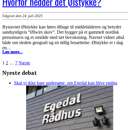
Hvorfor hedder det Ølstykke?
Udgivet den 24. juli 2025
Bynavnet Ølstykke kan føres tilbage til middelalderen og betyder
sandsynligvis “Ølwirs skov”. Det bygger på et gammelt nordisk
personnavn og et område med tæt bevoksning. Navnet vidner altså
både om stedets geografi og en tidlig bosættelse. Ølstykke er i dag
en…
Hvorfor
Læs mere...
hedder
det
Indlægsinddeling
1
2
…
7
Næste
Ølstykke?
Nyeste debat
Skal vi ikke bare undersøge, om Egedal kan blive endnu