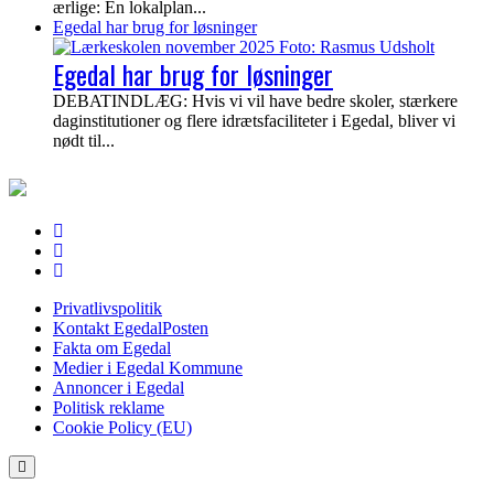
ærlige: En lokalplan...
Egedal har brug for løsninger
Egedal har brug for løsninger
DEBATINDLÆG: Hvis vi vil have bedre skoler, stærkere
daginstitutioner og flere idrætsfaciliteter i Egedal, bliver vi
nødt til...
EgedalPosten
Privatlivspolitik
Kontakt EgedalPosten
Fakta om Egedal
Medier i Egedal Kommune
Annoncer i Egedal
Politisk reklame
Cookie Policy (EU)
Scroll
to