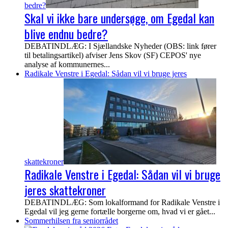
bedre?
Skal vi ikke bare undersøge, om Egedal kan
blive endnu bedre?
DEBATINDLÆG: I Sjællandske Nyheder (OBS: link fører
til betalingsartikel) afviser Jens Skov (SF) CEPOS' nye
analyse af kommunernes...
Radikale Venstre i Egedal: Sådan vil vi bruge jeres
skattekroner
Radikale Venstre i Egedal: Sådan vil vi bruge
jeres skattekroner
DEBATINDLÆG: Som lokalformand for Radikale Venstre i
Egedal vil jeg gerne fortælle borgerne om, hvad vi er gået...
Sommerhilsen fra seniorrådet