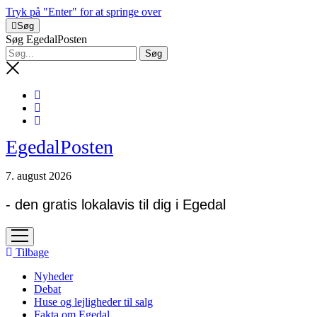
Tryk på "Enter" for at springe over
Søg
Søg EgedalPosten
EgedalPosten
7. august 2026
- den gratis lokalavis til dig i Egedal
open
menu
Tilbage
Nyheder
Debat
Huse og lejligheder til salg
Fakta om Egedal