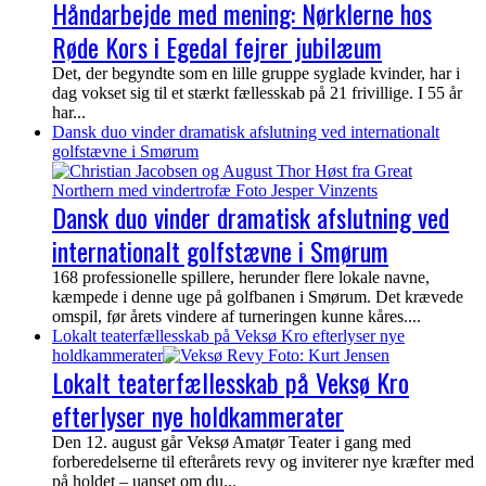
Håndarbejde med mening: Nørklerne hos
Røde Kors i Egedal fejrer jubilæum
Det, der begyndte som en lille gruppe syglade kvinder, har i
dag vokset sig til et stærkt fællesskab på 21 frivillige. I 55 år
har...
Dansk duo vinder dramatisk afslutning ved internationalt
golfstævne i Smørum
Dansk duo vinder dramatisk afslutning ved
internationalt golfstævne i Smørum
168 professionelle spillere, herunder flere lokale navne,
kæmpede i denne uge på golfbanen i Smørum. Det krævede
omspil, før årets vindere af turneringen kunne kåres....
Lokalt teaterfællesskab på Veksø Kro efterlyser nye
holdkammerater
Lokalt teaterfællesskab på Veksø Kro
efterlyser nye holdkammerater
Den 12. august går Veksø Amatør Teater i gang med
forberedelserne til efterårets revy og inviterer nye kræfter med
på holdet – uanset om du...