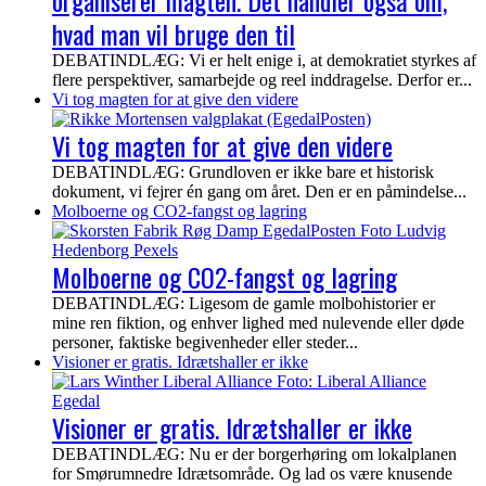
organiserer magten. Det handler også om,
hvad man vil bruge den til
DEBATINDLÆG: Vi er helt enige i, at demokratiet styrkes af
flere perspektiver, samarbejde og reel inddragelse. Derfor er...
Vi tog magten for at give den videre
Vi tog magten for at give den videre
DEBATINDLÆG: Grundloven er ikke bare et historisk
dokument, vi fejrer én gang om året. Den er en påmindelse...
Molboerne og CO2-fangst og lagring
Molboerne og CO2-fangst og lagring
DEBATINDLÆG: Ligesom de gamle molbohistorier er
mine ren fiktion, og enhver lighed med nulevende eller døde
personer, faktiske begivenheder eller steder...
Visioner er gratis. Idrætshaller er ikke
Visioner er gratis. Idrætshaller er ikke
DEBATINDLÆG: Nu er der borgerhøring om lokalplanen
for Smørumnedre Idrætsområde. Og lad os være knusende