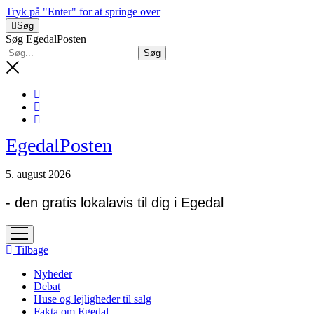
Tryk på "Enter" for at springe over
Søg
Søg EgedalPosten
EgedalPosten
5. august 2026
- den gratis lokalavis til dig i Egedal
open
menu
Tilbage
Nyheder
Debat
Huse og lejligheder til salg
Fakta om Egedal