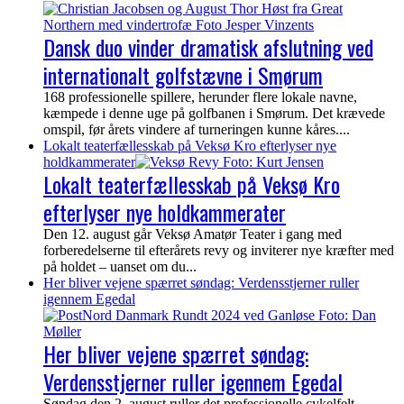
Dansk duo vinder dramatisk afslutning ved
internationalt golfstævne i Smørum
168 professionelle spillere, herunder flere lokale navne,
kæmpede i denne uge på golfbanen i Smørum. Det krævede
omspil, før årets vindere af turneringen kunne kåres....
Lokalt teaterfællesskab på Veksø Kro efterlyser nye
holdkammerater
Lokalt teaterfællesskab på Veksø Kro
efterlyser nye holdkammerater
Den 12. august går Veksø Amatør Teater i gang med
forberedelserne til efterårets revy og inviterer nye kræfter med
på holdet – uanset om du...
Her bliver vejene spærret søndag: Verdensstjerner ruller
igennem Egedal
Her bliver vejene spærret søndag:
Verdensstjerner ruller igennem Egedal
Søndag den 2. august ruller det professionelle cykelfelt