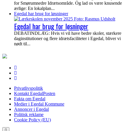
for Smørumnedre Idrætsområde. Og lad os være knusende
ærlige: En lokalplan...
Egedal har brug for løsninger
Egedal har brug for løsninger
DEBATINDLÆG: Hvis vi vil have bedre skoler, stærkere
daginstitutioner og flere idrætsfaciliteter i Egedal, bliver vi
nødt til...
EgedalPosten
Privatlivspolitik
Kontakt EgedalPosten
Fakta om Egedal
Medier i Egedal Kommune
Annoncer i Egedal
Politisk reklame
Cookie Policy (EU)
Scroll