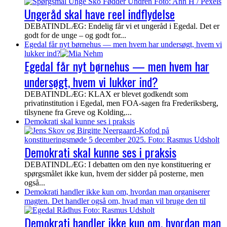
Ungeråd skal have reel indflydelse
DEBATINDLÆG: Endelig får vi et ungeråd i Egedal. Det er
godt for de unge – og godt for...
Egedal får nyt børnehus — men hvem har undersøgt, hvem vi
lukker ind?
Egedal får nyt børnehus — men hvem har
undersøgt, hvem vi lukker ind?
DEBATINDLÆG: KLAX er blevet godkendt som
privatinstitution i Egedal, men FOA-sagen fra Frederiksberg,
tilsynene fra Greve og Kolding,...
Demokrati skal kunne ses i praksis
Demokrati skal kunne ses i praksis
DEBATINDLÆG: I debatten om den nye konstituering er
spørgsmålet ikke kun, hvem der sidder på posterne, men
også...
Demokrati handler ikke kun om, hvordan man organiserer
magten. Det handler også om, hvad man vil bruge den til
Demokrati handler ikke kun om, hvordan man