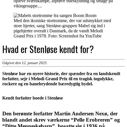
opleve sværdkampe, afprøve bueskydning og smage på
vikingesuppe....
Med den ikoniske stortromme, der var udsmykket med
store hjerter, sang Stenløse-gruppen Mabel sig ind i
pigehjerter overalt i Danmark, da de vandt Melodi
Grand Prix i 1978. Foto: Screenshot fra YouTube
Hvad er Stenløse kendt for?
Udgivet den 12. januar 2025
Stenløse har en nyere historie, der spænder fra en landskendt
forfatter, sejr i Melodi Grand Prix til en tragisk togulykke,
rockere og en banebrydende bæredygtig bydel.
Kendt forfatter boede i Stenløse
Den berømte forfatter Martin Andersen Nexø, der
blandt andet skrev værkerne “Pelle Erobreren” og
“Ditte Menneskebarn”, bosatte sig i 1936 på