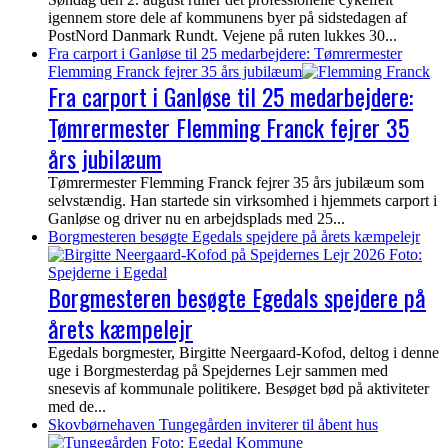
igennem store dele af kommunens byer på sidstedagen af
PostNord Danmark Rundt. Vejene på ruten lukkes 30...
Fra carport i Ganløse til 25 medarbejdere: Tømrermester
Flemming Franck fejrer 35 års jubilæum
Fra carport i Ganløse til 25 medarbejdere:
Tømrermester Flemming Franck fejrer 35
års jubilæum
Tømrermester Flemming Franck fejrer 35 års jubilæum som
selvstændig. Han startede sin virksomhed i hjemmets carport i
Ganløse og driver nu en arbejdsplads med 25...
Borgmesteren besøgte Egedals spejdere på årets kæmpelejr
Borgmesteren besøgte Egedals spejdere på
årets kæmpelejr
Egedals borgmester, Birgitte Neergaard-Kofod, deltog i denne
uge i Borgmesterdag på Spejdernes Lejr sammen med
snesevis af kommunale politikere. Besøget bød på aktiviteter
med de...
Skovbørnehaven Tungegården inviterer til åbent hus