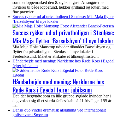
sommerloppemarked den 8. og 9. august. Arrangørerne
inviterer til både loppefund, lækker grillmad og lotteri med
fine præmier....
Succes rykker ud af privatboligen i Stenløse: Mia Maja flytter
‘Barselsbyen’ til nye lokaler
Succes rykker ud af privatboligen i Stenløse:
Mia Maja flytter ‘Barselsbyen’ til nye lokaler
Mia Maja Holst Manstrup udvider tilbuddet Barselsbyen og
flytter fra privatboligen i Stenløse til nye lokaler i
Frederikssund. Målet er at skabe et tiltrængt fristed...
Håndarbejde med mening: Nørklerne hos Røde Kors i Egedal
fejrer jubilæum
Håndarbejde med mening: Nørklerne hos
Røde Kors i Egedal fejrer jubilæum
Det, der begyndte som en lille gruppe syglade kvinder, har i
dag vokset sig til et stærkt fællesskab på 21 frivillige. I 55 år
har...
Dansk duo vinder dramatisk afslutning ved internationalt
golfstævne i Smørum