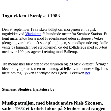
Togulykken i Stenløse i 1983
Den 9. september 1983 skete tidligt om morgenen en tragisk
togulykke ved
Viadukten
få hundrede meter fra Stenløse Station. Et
tomt materieltog kørte mod Frederikssund uden at stoppe i Veksø
(dengang var der kun ét spor på toglinjen, så modkørende tog skulle
vente på hinanden ved stationerne), og det kolliderede med et S-tog
med over 100 passagerer i retning mod Ballerup.
Tre mennesker blev dræbt ved ulykken og 20 blev kvæstet. Årsagen
blev aldrig opklaret, men man antog, at fejlen var menneskelig. Læs
mere om togulykken i Stenløse hos Egedal Leksikon
her
.
Stenløse, Stenløse, hjerteløse by
Musikpatruljen, med blandt andre Niels Skousen,
satte i 1972 et kritisk fokus på Stenløse med sangen