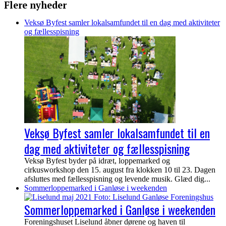
Flere nyheder
Veksø Byfest samler lokalsamfundet til en dag med aktiviteter
og fællesspisning
Veksø Byfest samler lokalsamfundet til en
dag med aktiviteter og fællesspisning
Veksø Byfest byder på idræt, loppemarked og
cirkusworkshop den 15. august fra klokken 10 til 23. Dagen
afsluttes med fællesspisning og levende musik. Glæd dig...
Sommerloppemarked i Ganløse i weekenden
Sommerloppemarked i Ganløse i weekenden
Foreningshuset Liselund åbner dørene og haven til