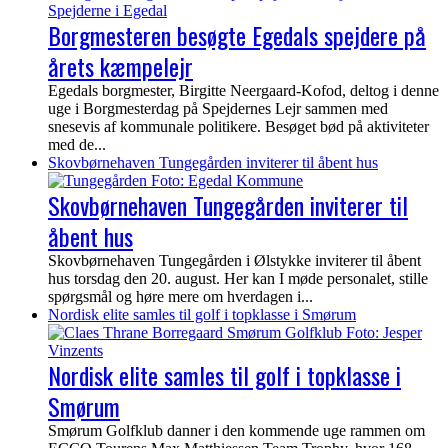
Borgmesteren besøgte Egedals spejdere på
årets kæmpelejr
Egedals borgmester, Birgitte Neergaard-Kofod, deltog i denne
uge i Borgmesterdag på Spejdernes Lejr sammen med
snesevis af kommunale politikere. Besøget bød på aktiviteter
med de...
Skovbørnehaven Tungegården inviterer til åbent hus
Skovbørnehaven Tungegården inviterer til
åbent hus
Skovbørnehaven Tungegården i Ølstykke inviterer til åbent
hus torsdag den 20. august. Her kan I møde personalet, stille
spørgsmål og høre mere om hverdagen i...
Nordisk elite samles til golf i topklasse i Smørum
Nordisk elite samles til golf i topklasse i
Smørum
Smørum Golfklub danner i den kommende uge rammen om