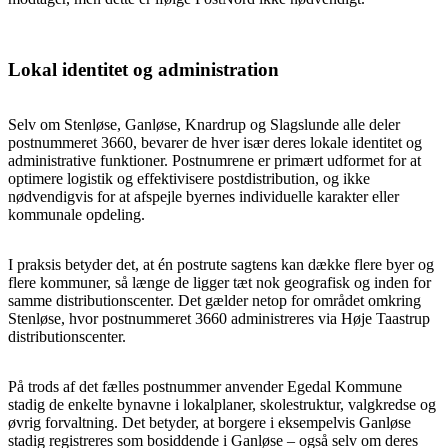
Lokal identitet og administration
Selv om Stenløse, Ganløse, Knardrup og Slagslunde alle deler
postnummeret 3660, bevarer de hver især deres lokale identitet og
administrative funktioner. Postnumrene er primært udformet for at
optimere logistik og effektivisere postdistribution, og ikke
nødvendigvis for at afspejle byernes individuelle karakter eller
kommunale opdeling.
I praksis betyder det, at én postrute sagtens kan dække flere byer og
flere kommuner, så længe de ligger tæt nok geografisk og inden for
samme distributionscenter. Det gælder netop for området omkring
Stenløse, hvor postnummeret 3660 administreres via Høje Taastrup
distributionscenter.
På trods af det fælles postnummer anvender Egedal Kommune
stadig de enkelte bynavne i lokalplaner, skolestruktur, valgkredse og
øvrig forvaltning. Det betyder, at borgere i eksempelvis Ganløse
stadig registreres som bosiddende i Ganløse – også selv om deres