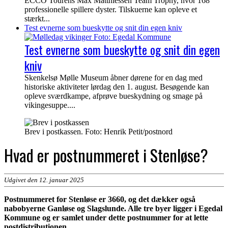
ECCO Tourens Max Matthiessen Team Trophy, hvor 168
professionelle spillere dyster. Tilskuerne kan opleve et
stærkt...
Test evnerne som bueskytte og snit din egen kniv
Test evnerne som bueskytte og snit din egen
kniv
Skenkelsø Mølle Museum åbner dørene for en dag med
historiske aktiviteter lørdag den 1. august. Besøgende kan
opleve sværdkampe, afprøve bueskydning og smage på
vikingesuppe....
Brev i postkassen. Foto: Henrik Petit/postnord
Hvad er postnummeret i Stenløse?
Udgivet den 12. januar 2025
Postnummeret for Stenløse er 3660, og det dækker også
nabobyerne Ganløse og Slagslunde. Alle tre byer ligger i Egedal
Kommune og er samlet under dette postnummer for at lette
postdistributionen.