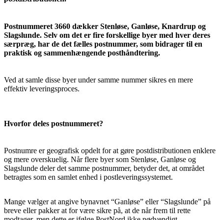
Postnummeret 3660 dækker Stenløse, Ganløse, Knardrup og
Slagslunde. Selv om det er fire forskellige byer med hver deres
særpræg, har de det fælles postnummer, som bidrager til en
praktisk og sammenhængende posthåndtering.
Ved at samle disse byer under samme nummer sikres en mere
effektiv leveringsproces.
Hvorfor deles postnummeret?
Postnumre er geografisk opdelt for at gøre postdistributionen enklere
og mere overskuelig. Når flere byer som Stenløse, Ganløse og
Slagslunde deler det samme postnummer, betyder det, at området
betragtes som en samlet enhed i postleveringssystemet.
Mange vælger at angive bynavnet “Ganløse” eller “Slagslunde” på
breve eller pakker at for være sikre på, at de når frem til rette
modtager, men dette er ifølge PostNord ikke nødvendigt.