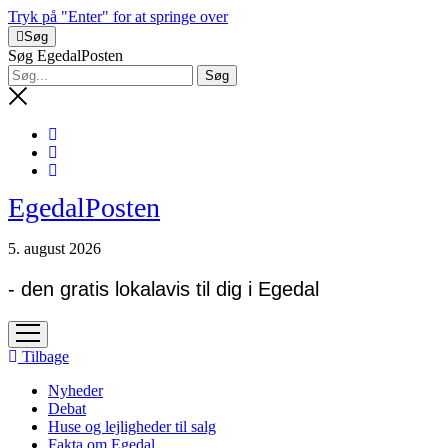
Tryk på "Enter" for at springe over
Søg
Søg EgedalPosten
EgedalPosten
5. august 2026
- den gratis lokalavis til dig i Egedal
open
menu
Tilbage
Nyheder
Debat
Huse og lejligheder til salg
Fakta om Egedal