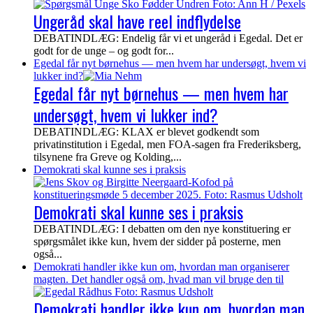
Ungeråd skal have reel indflydelse
DEBATINDLÆG: Endelig får vi et ungeråd i Egedal. Det er
godt for de unge – og godt for...
Egedal får nyt børnehus — men hvem har undersøgt, hvem vi
lukker ind?
Egedal får nyt børnehus — men hvem har
undersøgt, hvem vi lukker ind?
DEBATINDLÆG: KLAX er blevet godkendt som
privatinstitution i Egedal, men FOA-sagen fra Frederiksberg,
tilsynene fra Greve og Kolding,...
Demokrati skal kunne ses i praksis
Demokrati skal kunne ses i praksis
DEBATINDLÆG: I debatten om den nye konstituering er
spørgsmålet ikke kun, hvem der sidder på posterne, men
også...
Demokrati handler ikke kun om, hvordan man organiserer
magten. Det handler også om, hvad man vil bruge den til
Demokrati handler ikke kun om, hvordan man