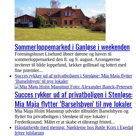
Sommerloppemarked i Ganløse i weekenden
Foreningshuset Liselund åbner dørene og haven til
sommerloppemarked den 8. og 9. august. Arrangørerne
inviterer til både loppefund, lækker grillmad og lotteri med
fine præmier....
Succes rykker ud af privatboligen i Stenløse: Mia Maja flytter
‘Barselsbyen’ til nye lokaler
Succes rykker ud af privatboligen i Stenløse:
Mia Maja flytter ‘Barselsbyen’ til nye lokaler
Mia Maja Holst Manstrup udvider tilbuddet Barselsbyen og
flytter fra privatboligen i Stenløse til nye lokaler i
Frederikssund. Målet er at skabe et tiltrængt fristed...
Håndarbejde med mening: Nørklerne hos Røde Kors i Egedal
fejrer jubilæum