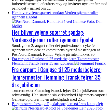
forberedelserne til efterårets revy og inviterer nye kræfter med
på holdet – uanset om du...
Her bliver vejene spærret søndag: Verdensstjerner ruller
igennem Egedal
Her bliver vejene spærret søndag:
Verdensstjerner ruller igennem Egedal
Søndag den 2. august ruller det professionelle cykelfelt
igennem store dele af kommunens byer på sidstedagen af
PostNord Danmark Rundt. Vejene på ruten lukkes 30...
Fra carport i Ganløse til 25 medarbejdere: Tømrermester
Flemming Franck fejrer 35 års jubilæum
Fra carport i Ganløse til 25 medarbejdere:
Tømrermester Flemming Franck fejrer 35
års jubilæum
Tømrermester Flemming Franck fejrer 35 års jubilæum som
selvstændig. Han startede sin virksomhed i hjemmets carport i
Ganløse og driver nu en arbejdsplads med 25...
Borgmesteren besøgte Egedals spejdere på årets kæmpelejr