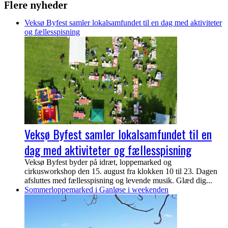
Flere nyheder
Veksø Byfest samler lokalsamfundet til en dag med aktiviteter
og fællesspisning
Veksø Byfest samler lokalsamfundet til en
dag med aktiviteter og fællesspisning
Veksø Byfest byder på idræt, loppemarked og
cirkusworkshop den 15. august fra klokken 10 til 23. Dagen
afsluttes med fællesspisning og levende musik. Glæd dig...
Sommerloppemarked i Ganløse i weekenden