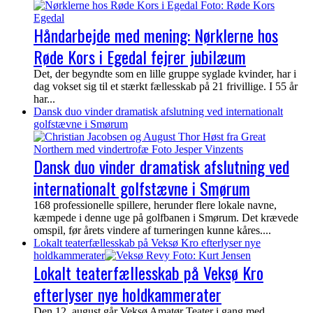
Håndarbejde med mening: Nørklerne hos
Røde Kors i Egedal fejrer jubilæum
Det, der begyndte som en lille gruppe syglade kvinder, har i
dag vokset sig til et stærkt fællesskab på 21 frivillige. I 55 år
har...
Dansk duo vinder dramatisk afslutning ved internationalt
golfstævne i Smørum
Dansk duo vinder dramatisk afslutning ved
internationalt golfstævne i Smørum
168 professionelle spillere, herunder flere lokale navne,
kæmpede i denne uge på golfbanen i Smørum. Det krævede
omspil, før årets vindere af turneringen kunne kåres....
Lokalt teaterfællesskab på Veksø Kro efterlyser nye
holdkammerater
Lokalt teaterfællesskab på Veksø Kro
efterlyser nye holdkammerater
Den 12. august går Veksø Amatør Teater i gang med