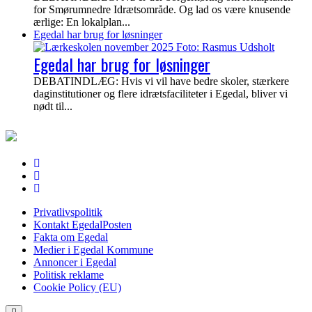
for Smørumnedre Idrætsområde. Og lad os være knusende
ærlige: En lokalplan...
Egedal har brug for løsninger
Egedal har brug for løsninger
DEBATINDLÆG: Hvis vi vil have bedre skoler, stærkere
daginstitutioner og flere idrætsfaciliteter i Egedal, bliver vi
nødt til...
EgedalPosten
Privatlivspolitik
Kontakt EgedalPosten
Fakta om Egedal
Medier i Egedal Kommune
Annoncer i Egedal
Politisk reklame
Cookie Policy (EU)
Scroll