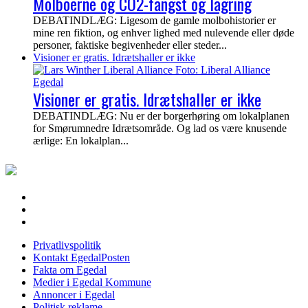
Molboerne og CO2-fangst og lagring
DEBATINDLÆG: Ligesom de gamle molbohistorier er
mine ren fiktion, og enhver lighed med nulevende eller døde
personer, faktiske begivenheder eller steder...
Visioner er gratis. Idrætshaller er ikke
Visioner er gratis. Idrætshaller er ikke
DEBATINDLÆG: Nu er der borgerhøring om lokalplanen
for Smørumnedre Idrætsområde. Og lad os være knusende
ærlige: En lokalplan...
EgedalPosten
Privatlivspolitik
Kontakt EgedalPosten
Fakta om Egedal
Medier i Egedal Kommune
Annoncer i Egedal
Politisk reklame