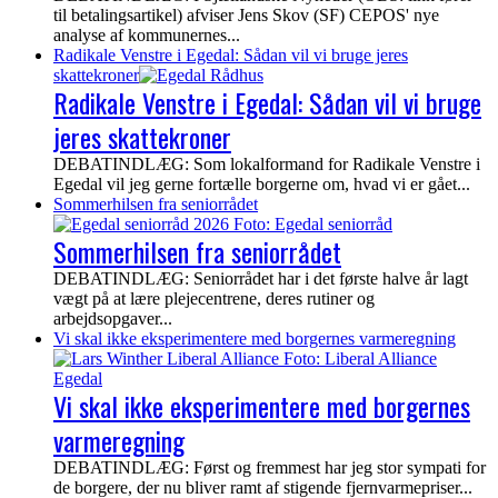
til betalingsartikel) afviser Jens Skov (SF) CEPOS' nye
analyse af kommunernes...
Radikale Venstre i Egedal: Sådan vil vi bruge jeres
skattekroner
Radikale Venstre i Egedal: Sådan vil vi bruge
jeres skattekroner
DEBATINDLÆG: Som lokalformand for Radikale Venstre i
Egedal vil jeg gerne fortælle borgerne om, hvad vi er gået...
Sommerhilsen fra seniorrådet
Sommerhilsen fra seniorrådet
DEBATINDLÆG: Seniorrådet har i det første halve år lagt
vægt på at lære plejecentrene, deres rutiner og
arbejdsopgaver...
Vi skal ikke eksperimentere med borgernes varmeregning
Vi skal ikke eksperimentere med borgernes
varmeregning
DEBATINDLÆG: Først og fremmest har jeg stor sympati for
de borgere, der nu bliver ramt af stigende fjernvarmepriser...