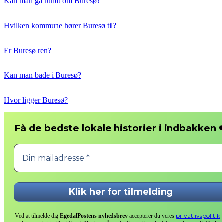
Kan man gå rundt om Buresø?
Hvilken kommune hører Buresø til?
Er Buresø ren?
Kan man bade i Buresø?
Hvor ligger Buresø?
❤
Få de bedste lokale historier i indbakken
privatlivspolitik
Ved at tilmelde dig
EgedalPostens nyhedsbrev
accepterer du vores