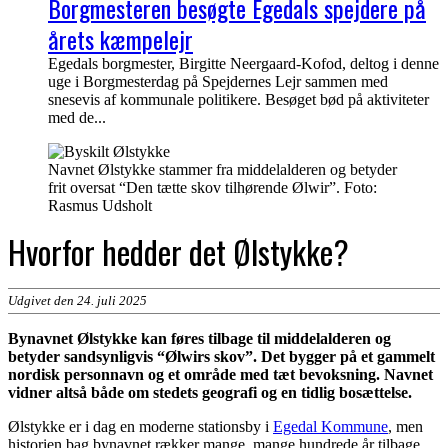
Borgmesteren besøgte Egedals spejdere på
årets kæmpelejr
Egedals borgmester, Birgitte Neergaard-Kofod, deltog i denne
uge i Borgmesterdag på Spejdernes Lejr sammen med
snesevis af kommunale politikere. Besøget bød på aktiviteter
med de...
Navnet Ølstykke stammer fra middelalderen og betyder
frit oversat “Den tætte skov tilhørende Ølwir”. Foto:
Rasmus Udsholt
Hvorfor hedder det Ølstykke?
Udgivet den 24. juli 2025
Bynavnet Ølstykke kan føres tilbage til middelalderen og
betyder sandsynligvis “Ølwirs skov”. Det bygger på et gammelt
nordisk personnavn og et område med tæt bevoksning. Navnet
vidner altså både om stedets geografi og en tidlig bosættelse.
Ølstykke er i dag en moderne stationsby i
Egedal Kommune
, men
historien bag bynavnet rækker mange, mange hundrede år tilbage.