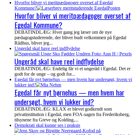
Hvorfor bliver vi meritpædagoger overset af Egedal
Kommune?
Hvorfor bliver vi meritpædagoger overset af
Egedal Kommune?
DEBATINDLÆG: Hver gang jeg læser om de nye
pædagogstuderende, der bliver budt velkommen på Egedal
Rådhus, bliver jeg...
Ungeråd skal have reel indflydelse
Ungeråd skal have reel indflydelse
DEBATINDLÆG: Endelig får vi et ungeråd i Egedal. Det er
godt for de unge – og godt for...
Egedal får nyt børnehus — men hvem har undersøgt, hvem vi
lukker ind?
Egedal får nyt børnehus — men hvem har
undersøgt, hvem vi lukker ind?
DEBATINDLÆG: KLAX er blevet godkendt som
privatinstitution i Egedal, men FOA-sagen fra Frederiksberg,
tilsynene fra Greve og Kolding,...
Demokrati skal kunne ses i praksis