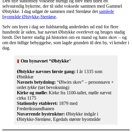
Den nye stationsby voksede hurtigt og blev med tiden en
selvstændig bykerne, der til sidst voksede sammen med Gammel
Ølstykke. I dag udgør de sammen med Stenløse det
samlede
byområde Ølstykke-Stenløse
.
Selv om byen i dag ser fuldstændig anderledes ud end for flere
hundrede år siden, har navnet Ølstykke overlevet og bruges stadig
bredt. Det bærer stadig på historien om en mand og hans skov – og
om den tidlige bebyggelse, som lagde grunden til den by, vi kender i
dag.
▮
Om bynavnet “Ølstykke
“
Ølstykke nævnes første gang:
I år 1335 som
Ølstikkæ
Navnets betydning:
“Ølwirs skov” – personnavn +
ordet
tykke
(tæt bevoksning)
Kirke og mølle:
Kirke fra 1100-tallet, mølle nævnt
cirka 1175
Stationsby etableret:
1879 med
Frederikssundbanen
Nuværende bystruktur:
Ølstykke indgår i
Ølstykke-Stenløse, Egedals største byområde