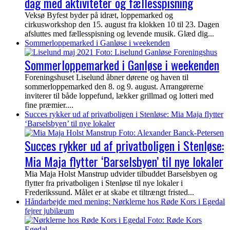
dag med aktiviteter og fællesspisning
Veksø Byfest byder på idræt, loppemarked og
cirkusworkshop den 15. august fra klokken 10 til 23. Dagen
afsluttes med fællesspisning og levende musik. Glæd dig...
Sommerloppemarked i Ganløse i weekenden
Sommerloppemarked i Ganløse i weekenden
Foreningshuset Liselund åbner dørene og haven til
sommerloppemarked den 8. og 9. august. Arrangørerne
inviterer til både loppefund, lækker grillmad og lotteri med
fine præmier....
Succes rykker ud af privatboligen i Stenløse: Mia Maja flytter
‘Barselsbyen’ til nye lokaler
Succes rykker ud af privatboligen i Stenløse:
Mia Maja flytter ‘Barselsbyen’ til nye lokaler
Mia Maja Holst Manstrup udvider tilbuddet Barselsbyen og
flytter fra privatboligen i Stenløse til nye lokaler i
Frederikssund. Målet er at skabe et tiltrængt fristed...
Håndarbejde med mening: Nørklerne hos Røde Kors i Egedal
fejrer jubilæum