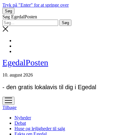
Tryk på "Enter" for at springe over
Søg
Søg EgedalPosten
EgedalPosten
10. august 2026
- den gratis lokalavis til dig i Egedal
open
menu
Tilbage
Nyheder
Debat
Huse og lejligheder til salg
Fakta om Egedal