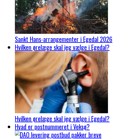
Sankt Hans-arrangementer i Egedal 2026
Hvilken ørelæge skal jeg vælge i Egedal?
Hvilken ørelæge skal jeg vælge i Egedal?
Hvad er postnummeret i Veksø?