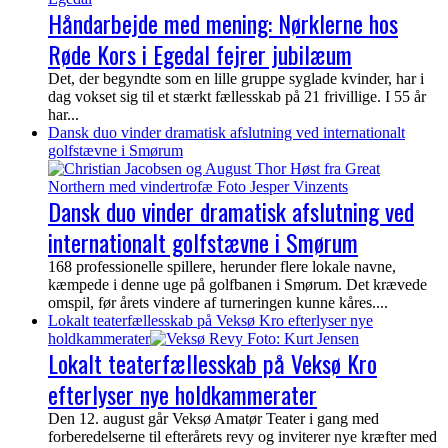
Håndarbejde med mening: Nørklerne hos
Røde Kors i Egedal fejrer jubilæum
Det, der begyndte som en lille gruppe syglade kvinder, har i
dag vokset sig til et stærkt fællesskab på 21 frivillige. I 55 år
har...
Dansk duo vinder dramatisk afslutning ved internationalt
golfstævne i Smørum
Dansk duo vinder dramatisk afslutning ved
internationalt golfstævne i Smørum
168 professionelle spillere, herunder flere lokale navne,
kæmpede i denne uge på golfbanen i Smørum. Det krævede
omspil, før årets vindere af turneringen kunne kåres....
Lokalt teaterfællesskab på Veksø Kro efterlyser nye
holdkammerater
Lokalt teaterfællesskab på Veksø Kro
efterlyser nye holdkammerater
Den 12. august går Veksø Amatør Teater i gang med
forberedelserne til efterårets revy og inviterer nye kræfter med