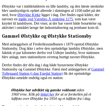
Ølstykke var i middelalderen en lille landsby, og den første stenkirke
blev sandsynligvis opført allerede i slutningen af 1100-tallet på det
sted, hvor
Ølstykke Kirke
ligger i dag. Der findes også kilder, der
nævner en
mølle ved Værebro Å omkring 1175
, som kan være
knyttet til landsbyen. Det viser, at der har været både bosættelse og
aktivitet i området længe før industrialisering og jernbane kom til.
Gammel Ølstykke og Ølstykke Stationsby
Med anlæggelsen af Frederikssundbanen i 1879 opstod Ølstykke
Stationsby. Dog ikke i selve den oprindelige landsby Ølstykke, men
faktisk et par kilometer derfra ved Udlejre landsby, hvor stationen
blev anlagt, men stationsbyen overtog hurtigt navnet Ølstykke.
Derfor findes der dén dag i dag både bynavnene Ølstykke
Stationsby og Gammel Ølstykke. Først med anlæggelsen af
Gammel
Toftegaard Station (i dag Egedal Station)
fik det oprindelige
Ølstykke-område endelig også en station.
Ølstykke har udviklet sig ganske voldsomt
siden
1960’erne. Klik på
linket her
for at se forskellen på et
luftfoto over Ølstykke fra 1954 og et luftfoto fra i dag.