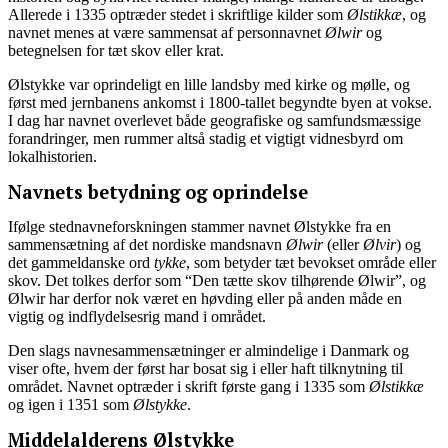
Allerede i 1335 optræder stedet i skriftlige kilder som
Ølstikkæ
, og
navnet menes at være sammensat af personnavnet
Ølwir
og
betegnelsen for tæt skov eller krat.
Ølstykke var oprindeligt en lille landsby med kirke og mølle, og
først med jernbanens ankomst i 1800-tallet begyndte byen at vokse.
I dag har navnet overlevet både geografiske og samfundsmæssige
forandringer, men rummer altså stadig et vigtigt vidnesbyrd om
lokalhistorien.
Navnets betydning og oprindelse
Ifølge stednavneforskningen stammer navnet Ølstykke fra en
sammensætning af det nordiske mandsnavn
Ølwir
(eller
Ølvir
) og
det gammeldanske ord
tykke
, som betyder tæt bevokset område eller
skov. Det tolkes derfor som “Den tætte skov tilhørende Ølwir”, og
Ølwir har derfor nok været en høvding eller på anden måde en
vigtig og indflydelsesrig mand i området.
Den slags navnesammensætninger er almindelige i Danmark og
viser ofte, hvem der først har bosat sig i eller haft tilknytning til
området. Navnet optræder i skrift første gang i 1335 som
Ølstikkæ
og igen i 1351 som
Ølstykke
.
Middelalderens Ølstykke