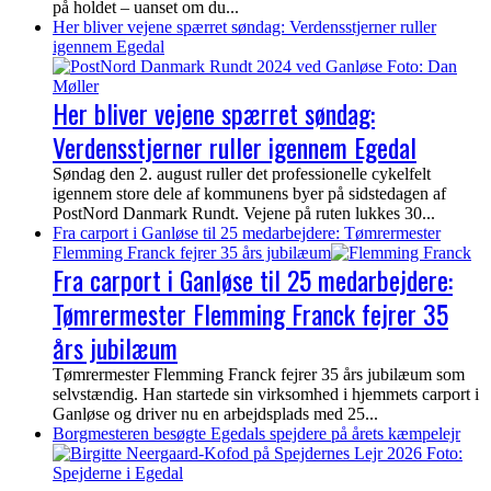
på holdet – uanset om du...
Her bliver vejene spærret søndag: Verdensstjerner ruller
igennem Egedal
Her bliver vejene spærret søndag:
Verdensstjerner ruller igennem Egedal
Søndag den 2. august ruller det professionelle cykelfelt
igennem store dele af kommunens byer på sidstedagen af
PostNord Danmark Rundt. Vejene på ruten lukkes 30...
Fra carport i Ganløse til 25 medarbejdere: Tømrermester
Flemming Franck fejrer 35 års jubilæum
Fra carport i Ganløse til 25 medarbejdere:
Tømrermester Flemming Franck fejrer 35
års jubilæum
Tømrermester Flemming Franck fejrer 35 års jubilæum som
selvstændig. Han startede sin virksomhed i hjemmets carport i
Ganløse og driver nu en arbejdsplads med 25...
Borgmesteren besøgte Egedals spejdere på årets kæmpelejr