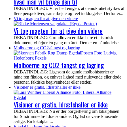
hvad man vil bruge den til
DEBATINDLÆG: Vi er helt enige i, at demokratiet styrkes af
flere perspektiver, samarbejde og reel inddragelse. Derfor er...
Vi tog magten for at give den videre
Vi tog magten for at give den videre
DEBATINDLÆG: Grundloven er ikke bare et historisk
dokument, vi fejrer én gang om året. Den er en påmindelse...
Molboerne og CO2-fangst og lagring
Molboerne og CO2-fangst og lagring
DEBATINDLÆG: Ligesom de gamle molbohistorier er
mine ren fiktion, og enhver lighed med nulevende eller døde
personer, faktiske begivenheder eller steder...
Visioner er gratis. Idrætshaller er ikke
Visioner er gratis. Idrætshaller er ikke
DEBATINDLÆG: Nu er der borgerhøring om lokalplanen
for Smørumnedre Idrætsområde. Og lad os være knusende
ærlige: En lokalplan...
Egedal har brug for løsninger