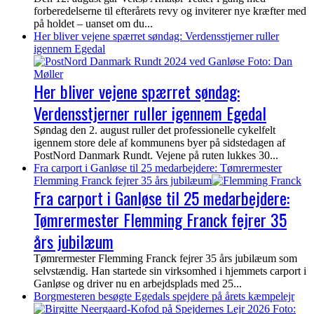
forberedelserne til efterårets revy og inviterer nye kræfter med
på holdet – uanset om du...
Her bliver vejene spærret søndag: Verdensstjerner ruller
igennem Egedal
Her bliver vejene spærret søndag:
Verdensstjerner ruller igennem Egedal
Søndag den 2. august ruller det professionelle cykelfelt
igennem store dele af kommunens byer på sidstedagen af
PostNord Danmark Rundt. Vejene på ruten lukkes 30...
Fra carport i Ganløse til 25 medarbejdere: Tømrermester
Flemming Franck fejrer 35 års jubilæum
Fra carport i Ganløse til 25 medarbejdere:
Tømrermester Flemming Franck fejrer 35
års jubilæum
Tømrermester Flemming Franck fejrer 35 års jubilæum som
selvstændig. Han startede sin virksomhed i hjemmets carport i
Ganløse og driver nu en arbejdsplads med 25...
Borgmesteren besøgte Egedals spejdere på årets kæmpelejr