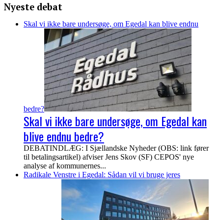
lokale
Nyeste debat
projekter:
Puljen
Skal vi ikke bare undersøge, om Egedal kan blive endnu
for
2025
er
åben
bedre?
Skal vi ikke bare undersøge, om Egedal kan
blive endnu bedre?
DEBATINDLÆG: I Sjællandske Nyheder (OBS: link fører
til betalingsartikel) afviser Jens Skov (SF) CEPOS' nye
analyse af kommunernes...
Radikale Venstre i Egedal: Sådan vil vi bruge jeres