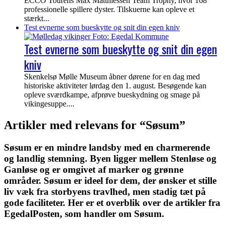
ECCO Tourens Max Matthiessen Team Trophy, hvor 168
professionelle spillere dyster. Tilskuerne kan opleve et
stærkt...
Test evnerne som bueskytte og snit din egen kniv
Test evnerne som bueskytte og snit din egen
kniv
Skenkelsø Mølle Museum åbner dørene for en dag med
historiske aktiviteter lørdag den 1. august. Besøgende kan
opleve sværdkampe, afprøve bueskydning og smage på
vikingesuppe....
Artikler med relevans for “Søsum”
Søsum er en mindre landsby med en charmerende
og landlig stemning. Byen ligger mellem Stenløse og
Ganløse og er omgivet af marker og grønne
områder. Søsum er ideel for dem, der ønsker et stille
liv væk fra storbyens travlhed, men stadig tæt på
gode faciliteter. Her er et overblik over de artikler fra
EgedalPosten, som handler om Søsum.