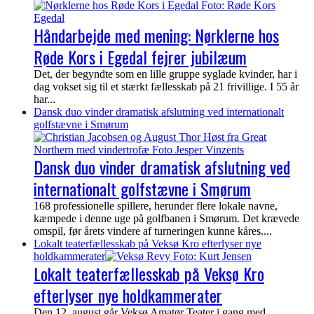
Håndarbejde med mening: Nørklerne hos
Røde Kors i Egedal fejrer jubilæum
Det, der begyndte som en lille gruppe syglade kvinder, har i
dag vokset sig til et stærkt fællesskab på 21 frivillige. I 55 år
har...
Dansk duo vinder dramatisk afslutning ved internationalt
golfstævne i Smørum
Dansk duo vinder dramatisk afslutning ved
internationalt golfstævne i Smørum
168 professionelle spillere, herunder flere lokale navne,
kæmpede i denne uge på golfbanen i Smørum. Det krævede
omspil, før årets vindere af turneringen kunne kåres....
Lokalt teaterfællesskab på Veksø Kro efterlyser nye
holdkammerater
Lokalt teaterfællesskab på Veksø Kro
efterlyser nye holdkammerater
Den 12. august går Veksø Amatør Teater i gang med