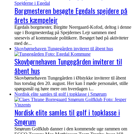
Borgmesteren besøgte Egedals spejdere på
årets kæmpelejr
Egedals borgmester, Birgitte Neergaard-Kofod, deltog i denne
uge i Borgmesterdag på Spejdernes Lejr sammen med
snesevis af kommunale politikere. Besøget bød på aktiviteter
med de...
Skovbørnehaven Tungegården inviterer til åbent hus
Skovbørnehaven Tungegården inviterer til
åbent hus
Skovbørnehaven Tungegården i Ølstykke inviterer til åbent
hus torsdag den 20. august. Her kan I møde personalet, stille
spørgsmål og høre mere om hverdagen i...
Nordisk elite samles til golf i topklasse i Smørum
Nordisk elite samles til golf i topklasse i
Smørum
Smørum Golfklub danner i den kommende uge rammen om