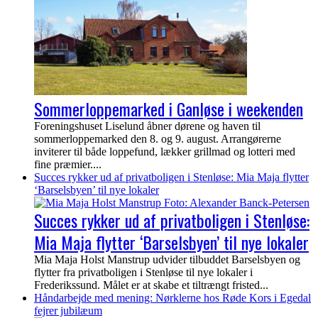
Sommerloppemarked i Ganløse i weekenden
Foreningshuset Liselund åbner dørene og haven til
sommerloppemarked den 8. og 9. august. Arrangørerne
inviterer til både loppefund, lækker grillmad og lotteri med
fine præmier....
Succes rykker ud af privatboligen i Stenløse: Mia Maja flytter
‘Barselsbyen’ til nye lokaler
Succes rykker ud af privatboligen i Stenløse:
Mia Maja flytter ‘Barselsbyen’ til nye lokaler
Mia Maja Holst Manstrup udvider tilbuddet Barselsbyen og
flytter fra privatboligen i Stenløse til nye lokaler i
Frederikssund. Målet er at skabe et tiltrængt fristed...
Håndarbejde med mening: Nørklerne hos Røde Kors i Egedal
fejrer jubilæum