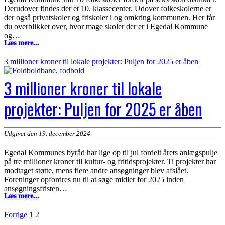
Derudover findes der et 10. klassecenter. Udover folkeskolerne er
der også privatskoler og friskoler i og omkring kommunen. Her får
du overblikket over, hvor mage skoler der er i Egedal Kommune
og…
Hvor
Læs mere...
mange
skoler
3 millioner kroner til lokale projekter: Puljen for 2025 er åben
er
der
3 millioner kroner til lokale
i
Egedal
Kommune?
projekter: Puljen for 2025 er åben
Udgivet den 19. december 2024
Egedal Kommunes byråd har lige op til jul fordelt årets anlægspulje
på tre millioner kroner til kultur- og fritidsprojekter. Ti projekter har
modtaget støtte, mens flere andre ansøgninger blev afslået.
Foreninger opfordres nu til at søge midler for 2025 inden
ansøgningsfristen…
3
Læs mere...
millioner
kroner
Indlægsinddeling
Forrige
1
2
til