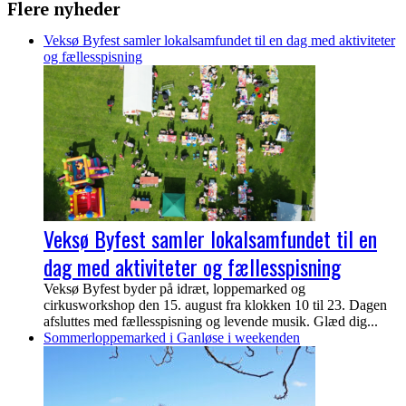
Flere nyheder
Veksø Byfest samler lokalsamfundet til en dag med aktiviteter
og fællesspisning
Veksø Byfest samler lokalsamfundet til en
dag med aktiviteter og fællesspisning
Veksø Byfest byder på idræt, loppemarked og
cirkusworkshop den 15. august fra klokken 10 til 23. Dagen
afsluttes med fællesspisning og levende musik. Glæd dig...
Sommerloppemarked i Ganløse i weekenden