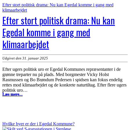
Efter stort politisk drama: Nu kan Egedal komme i gang med
klimaarbejdet
Efter stort politisk drama: Nu kan
Egedal komme i gang med
klimaarbejdet
Udgivet den 31. januar 2025
Efter ugers politisk uro er Egedal Kommunes repræsentanter i de
grønne treparter nu på plads. Med borgmester Vicky Holst
Rasmussen og Bo Brøndum Pedersen i spidsen kan fokus endelig
rettes mod klimaarbejdet og de konkrete naturtiltag. Efter flere ugers
politisk uro…
Efter
Læs mere...
stort
politisk
drama:
Nu
kan
Egedal
Hvilke byer er der i Egedal Kommune?
komme