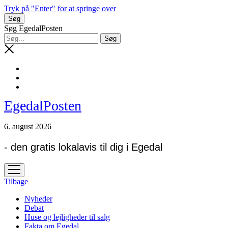
Tryk på "Enter" for at springe over
Søg
Søg EgedalPosten
EgedalPosten
6. august 2026
- den gratis lokalavis til dig i Egedal
open
menu
Tilbage
Nyheder
Debat
Huse og lejligheder til salg
Fakta om Egedal