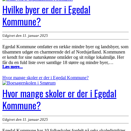
i
Hvilke byer er der i Egedal
gang
med
klimaarbejdet
Kommune?
Udgivet den 11. januar 2025
Egedal Kommune omfatter en række mindre byer og landsbyer, som
tilsammen udgør en charmerende del af Nordsjælland. Kommunen
er kendt for sine naturskønne områder og sit rolige lokalmiljø. Her
får du en fuld liste over samtlige 18 større og mindre byer,…
Hvilke
Læs mere...
byer
er
Hvor mange skoler er der i Egedal Kommune?
der
i
Hvor mange skoler er der i Egedal
Egedal
Kommune?
Kommune?
Udgivet den 11. januar 2025
Egedal Kommune har 10 folkeskoler fordelt på seks skoledistrikter.