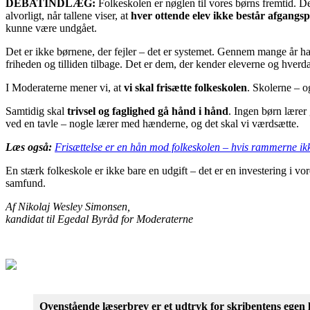
DEBATINDLÆG:
Folkeskolen er nøglen til vores børns fremtid. Det
alvorligt, når tallene viser, at
hver ottende elev ikke består afgangs
kunne være undgået.
Det er ikke børnene, der fejler – det er systemet. Gennem mange år har
friheden og tilliden tilbage. Det er dem, der kender eleverne og hverd
I Moderaterne mener vi, at
vi skal frisætte folkeskolen
. Skolerne – og
Samtidig skal
trivsel og faglighed gå hånd i hånd
. Ingen børn lærer 
ved en tavle – nogle lærer med hænderne, og det skal vi værdsætte.
Læs også:
Frisættelse er en hån mod folkeskolen – hvis rammerne ik
En stærk folkeskole er ikke bare en udgift – det er en investering i v
samfund.
Af Nikolaj Wesley Simonsen,
kandidat til Egedal Byråd for Moderaterne
Ovenstående læserbrev er et udtryk for skribentens egen