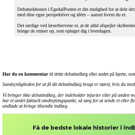
Debatsektionen i EgedalPosten er din mulighed for at dele det, 
med dine egne perspektiver og idéer – uanset hvem du er.
Det særlige ved læserbrevene er, at de altid afspejler skribe
bringe de emner op, som optager dig i hverdagen.
Har du en kommentar
til dette debatindlæg eller andet på hjerte, s
Sandsynligheden for at få dit debatindlæg bragt er størst, hvis du medse
Vi bringer ikke debatindlæg, der indeholder injurier eller på anden m
har et andet faktuelt omdrejningspunkt, så sørg for at sende et eller f
undlade at bringe tilsendte indlæg.
Få de bedste lokale historier i in