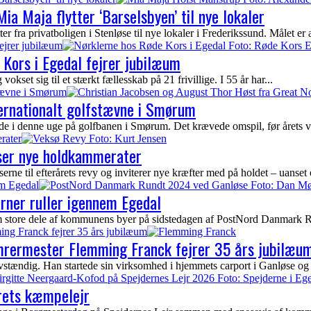
ia Maja flytter ‘Barselsbyen’ til nye lokaler
fra privatboligen i Stenløse til nye lokaler i Frederikssund. Målet er at 
ejrer jubilæum
Kors i Egedal fejrer jubilæum
kset sig til et stærkt fællesskab på 21 frivillige. I 55 år har...
stævne i Smørum
ternationalt golfstævne i Smørum
ede i denne uge på golfbanen i Smørum. Det krævede omspil, før årets vi
rater
yser nye holdkammerater
ne til efterårets revy og inviterer nye kræfter med på holdet – uanset 
em Egedal
erner ruller igennem Egedal
nem store dele af kommunens byer på sidstedagen af PostNord Danmark Ru
ing Franck fejrer 35 års jubilæum
ømrermester Flemming Franck fejrer 35 års jubilæu
tændig. Han startede sin virksomhed i hjemmets carport i Ganløse og 
rets kæmpelejr