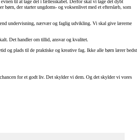
vnen til at tage del i fællesskabet. Derfor skal vi tage det dybt
det er børn, der starter ungdoms- og voksenlivet med et efterslæb, som
e end undervisning, nærvær og faglig udvikling. Vi skal give lærerne
kalt. Det handler om tillid, ansvar og kvalitet.
etid og plads til de praktiske og kreative fag. Ikke alle børn lærer bedst
chancen for et godt liv. Det skylder vi dem. Og det skylder vi vores