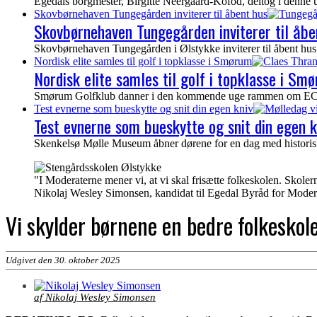
Egedals borgmester, Birgitte Neergaard-Kofod, deltog i denne 
Skovbørnehaven Tungegården inviterer til åbent hus
Skovbørnehaven Tungegården inviterer til åbe
Skovbørnehaven Tungegården i Ølstykke inviterer til åbent hus 
Nordisk elite samles til golf i topklasse i Smørum
Nordisk elite samles til golf i topklasse i Sm
Smørum Golfklub danner i den kommende uge rammen om ECCO To
Test evnerne som bueskytte og snit din egen kniv
Test evnerne som bueskytte og snit din egen k
Skenkelsø Mølle Museum åbner dørene for en dag med historisk
"I Moderaterne mener vi, at vi skal frisætte folkeskolen. Skolerne
Nikolaj Wesley Simonsen, kandidat til Egedal Byråd for Moder
Vi skylder børnene en bedre folkeskole
Udgivet den 30. oktober 2025
af Nikolaj Wesley Simonsen