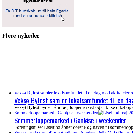
Flere nyheder
Veksø Byfest samler lokalsamfundet til en dag med aktiviteter o
Veksø Byfest samler lokalsamfundet til en dag
Veksø Byfest byder på idræt, loppemarked og cirkusworkshop de
Sommerloppemarked i Ganløse i weekenden
Sommerloppemarked i Ganløse i weekenden
Foreningshuset Liselund åbner dørene og haven til sommerloppem
Succes rykker ud af privatboligen i Stenløse: Mia Maja flytter ‘