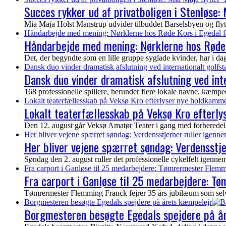
Succes rykker ud af privatboligen i Stenløse: M
Mia Maja Holst Manstrup udvider tilbuddet Barselsbyen og flytter 
Håndarbejde med mening: Nørklerne hos Røde Kors i Egedal f
Håndarbejde med mening: Nørklerne hos Røde 
Det, der begyndte som en lille gruppe syglade kvinder, har i dag vo
Dansk duo vinder dramatisk afslutning ved internationalt golf
Dansk duo vinder dramatisk afslutning ved in
168 professionelle spillere, herunder flere lokale navne, kæmp
Lokalt teaterfællesskab på Veksø Kro efterlyser nye holdkamme
Lokalt teaterfællesskab på Veksø Kro efterl
Den 12. august går Veksø Amatør Teater i gang med forberedelser
Her bliver vejene spærret søndag: Verdensstjerner ruller igenn
Her bliver vejene spærret søndag: Verdensstj
Søndag den 2. august ruller det professionelle cykelfelt igen
Fra carport i Ganløse til 25 medarbejdere: Tømrermester Flemm
Fra carport i Ganløse til 25 medarbejdere: T
Tømrermester Flemming Franck fejrer 35 års jubilæum som selvs
Borgmesteren besøgte Egedals spejdere på årets kæmpelejr
Borgmesteren besøgte Egedals spejdere på å