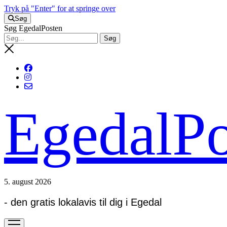
Tryk på "Enter" for at springe over
Søg
Søg EgedalPosten
EgedalPo
5. august 2026
- den gratis lokalavis til dig i Egedal
open