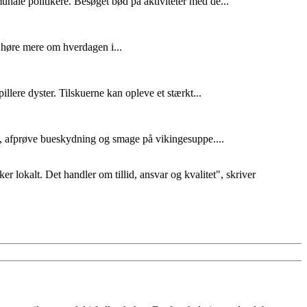
ale politikere. Besøget bød på aktiviteter med de...
 høre mere om hverdagen i...
e dyster. Tilskuerne kan opleve et stærkt...
, afprøve bueskydning og smage på vikingesuppe....
ker lokalt. Det handler om tillid, ansvar og kvalitet", skriver