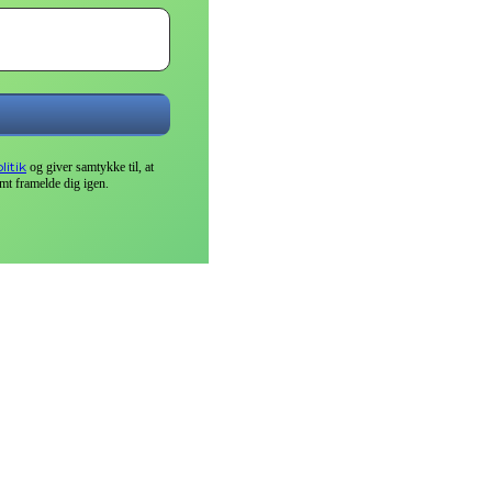
litik
og giver samtykke til, at
mt framelde dig igen.