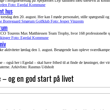
uge i Borgmesterdag på Spejdernes Lejr sammen med snesevis af kommun
nt hus
torsdag den 20. august. Her kan I møde personalet, stille spørgsmål og
ørum
urens Max Matthiessen Team Trophy, hvor 168 professionelle spiller
niv
e aktiviteter lørdag den 1. august. Besøgende kan opleve sværdkampe
 – også her i Egedal – skal have frihed til at finde de løsninger, der vir
aterne. Arkivfoto: Rasmus Udsholt
 – og en god start på livet