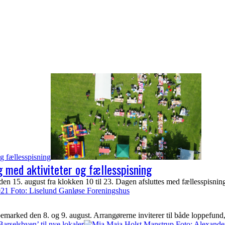
g fællesspisning
 med aktiviteter og fællesspisning
n 15. august fra klokken 10 til 23. Dagen afsluttes med fællesspisnin
arked den 8. og 9. august. Arrangørerne inviterer til både loppefund, 
Barselsbyen’ til nye lokaler