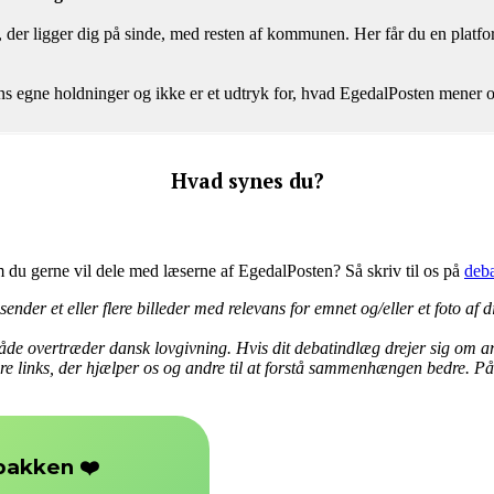
der ligger dig på sinde, med resten af kommunen. Her får du en platform t
ntens egne holdninger og ikke er et udtryk for, hvad EgedalPosten mene
Hvad synes du?
om du gerne vil dele med læserne af EgedalPosten? Så skriv til os på
deb
nder et eller flere billeder med relevans for emnet og/eller et foto af d
åde overtræder dansk lovgivning. Hvis dit debatindlæg drejer sig om ar
lere links, der hjælper os og andre til at forstå sammenhængen bedre. På 
❤️
dbakken