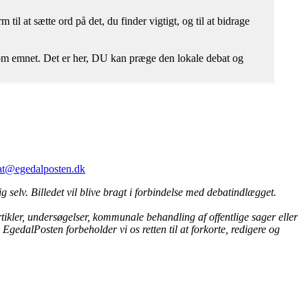
il at sætte ord på det, du finder vigtigt, og til at bidrage
r om emnet. Det er her, DU kan præge den lokale debat og
at@egedalposten.dk
ig selv. Billedet vil blive bragt i forbindelse med debatindlægget.
tikler, undersøgelser, kommunale behandling af offentlige sager eller
EgedalPosten forbeholder vi os retten til at forkorte, redigere og