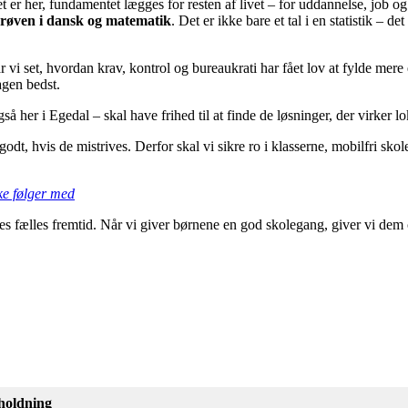
 er her, fundamentet lægges for resten af livet – for uddannelse, job og e
prøven i dansk og matematik
. Det er ikke bare et tal i en statistik – 
 vi set, hvordan krav, kontrol og bureaukrati har fået lov at fylde mer
agen bedst.
så her i Egedal – skal have frihed til at finde de løsninger, der virker lo
godt, hvis de mistrives. Derfor skal vi sikre ro i klasserne, mobilfri skol
ke følger med
ores fælles fremtid. Når vi giver børnene en god skolegang, giver vi dem 
 holdning