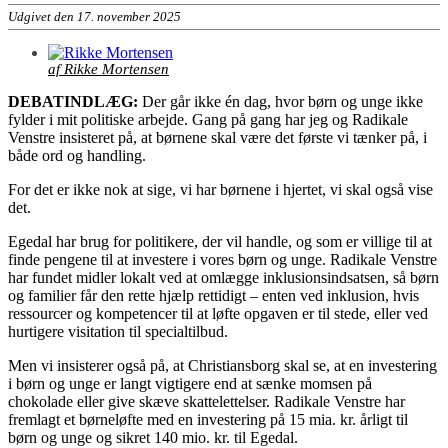
Udgivet den 17. november 2025
af Rikke Mortensen
DEBATINDLÆG:
Der går ikke én dag, hvor børn og unge ikke
fylder i mit politiske arbejde. Gang på gang har jeg og Radikale
Venstre insisteret på, at børnene skal være det første vi tænker på, i
både ord og handling.
For det er ikke nok at sige, vi har børnene i hjertet, vi skal også vise
det.
Egedal har brug for politikere, der vil handle, og som er villige til at
finde pengene til at investere i vores børn og unge. Radikale Venstre
har fundet midler lokalt ved at omlægge inklusionsindsatsen, så børn
og familier får den rette hjælp rettidigt – enten ved inklusion, hvis
ressourcer og kompetencer til at løfte opgaven er til stede, eller ved
hurtigere visitation til specialtilbud.
Men vi insisterer også på, at Christiansborg skal se, at en investering
i børn og unge er langt vigtigere end at sænke momsen på
chokolade eller give skæve skattelettelser. Radikale Venstre har
fremlagt et børneløfte med en investering på 15 mia. kr. årligt til
børn og unge og sikret 140 mio. kr. til Egedal.