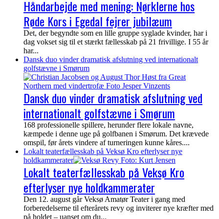
Håndarbejde med mening: Nørklerne hos
Røde Kors i Egedal fejrer jubilæum
Det, der begyndte som en lille gruppe syglade kvinder, har i
dag vokset sig til et stærkt fællesskab på 21 frivillige. I 55 år
har...
Dansk duo vinder dramatisk afslutning ved internationalt
golfstævne i Smørum
Dansk duo vinder dramatisk afslutning ved
internationalt golfstævne i Smørum
168 professionelle spillere, herunder flere lokale navne,
kæmpede i denne uge på golfbanen i Smørum. Det krævede
omspil, før årets vindere af turneringen kunne kåres....
Lokalt teaterfællesskab på Veksø Kro efterlyser nye
holdkammerater
Lokalt teaterfællesskab på Veksø Kro
efterlyser nye holdkammerater
Den 12. august går Veksø Amatør Teater i gang med
forberedelserne til efterårets revy og inviterer nye kræfter med
på holdet – uanset om du...