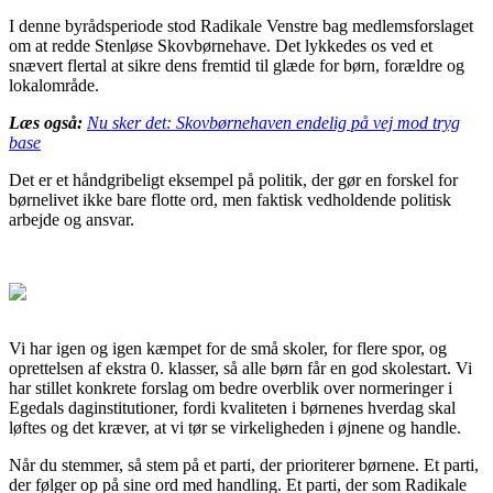
I denne byrådsperiode stod Radikale Venstre bag medlemsforslaget
om at redde Stenløse Skovbørnehave. Det lykkedes os ved et
snævert flertal at sikre dens fremtid til glæde for børn, forældre og
lokalområde.
Læs også:
Nu sker det: Skovbørnehaven endelig på vej mod tryg
base
Det er et håndgribeligt eksempel på politik, der gør en forskel for
børnelivet ikke bare flotte ord, men faktisk vedholdende politisk
arbejde og ansvar.
Vi har igen og igen kæmpet for de små skoler, for flere spor, og
oprettelsen af ekstra 0. klasser, så alle børn får en god skolestart. Vi
har stillet konkrete forslag om bedre overblik over normeringer i
Egedals daginstitutioner, fordi kvaliteten i børnenes hverdag skal
løftes og det kræver, at vi tør se virkeligheden i øjnene og handle.
Når du stemmer, så stem på et parti, der prioriterer børnene. Et parti,
der følger op på sine ord med handling. Et parti, der som Radikale