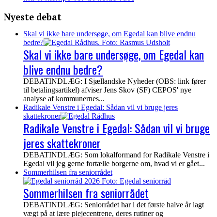
Nyeste debat
Skal vi ikke bare undersøge, om Egedal kan blive endnu
bedre?
Skal vi ikke bare undersøge, om Egedal kan
blive endnu bedre?
DEBATINDLÆG: I Sjællandske Nyheder (OBS: link fører
til betalingsartikel) afviser Jens Skov (SF) CEPOS' nye
analyse af kommunernes...
Radikale Venstre i Egedal: Sådan vil vi bruge jeres
skattekroner
Radikale Venstre i Egedal: Sådan vil vi bruge
jeres skattekroner
DEBATINDLÆG: Som lokalformand for Radikale Venstre i
Egedal vil jeg gerne fortælle borgerne om, hvad vi er gået...
Sommerhilsen fra seniorrådet
Sommerhilsen fra seniorrådet
DEBATINDLÆG: Seniorrådet har i det første halve år lagt
vægt på at lære plejecentrene, deres rutiner og