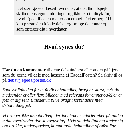
Det særlige ved læserbrevene er, at de altid afspejler
skribentens egne holdninger og ikke er et udtryk for,
hvad EgedalPosten mener om emnet. Det er her, DU
kan præge den lokale debat og bringe de emner op,
som optager dig i hverdagen.
Hvad synes du?
Har du en kommentar
til dette debatindlæg eller andet på hjerte,
som du gerne vil dele med læserne af EgedalPosten? Så skriv til os
på
debat@egedalposten.dk
Sandsynligheden for at få dit debatindlæg bragt er størst, hvis du
medsender et eller flere billeder med relevans for emnet og/eller et
foto af dig selv. Billedet vil blive bragt i forbindelse med
debatindlægget.
Vi bringer ikke debatindlæg, der indeholder injurier eller på anden
måde overtræder dansk lovgivning. Hvis dit debatindlæg drejer sig
om artikler, undersøgelser, kommunale behandling af offentlige