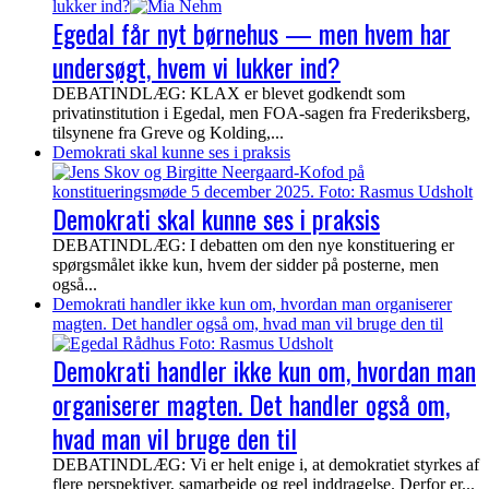
lukker ind?
Egedal får nyt børnehus — men hvem har
undersøgt, hvem vi lukker ind?
DEBATINDLÆG: KLAX er blevet godkendt som
privatinstitution i Egedal, men FOA-sagen fra Frederiksberg,
tilsynene fra Greve og Kolding,...
Demokrati skal kunne ses i praksis
Demokrati skal kunne ses i praksis
DEBATINDLÆG: I debatten om den nye konstituering er
spørgsmålet ikke kun, hvem der sidder på posterne, men
også...
Demokrati handler ikke kun om, hvordan man organiserer
magten. Det handler også om, hvad man vil bruge den til
Demokrati handler ikke kun om, hvordan man
organiserer magten. Det handler også om,
hvad man vil bruge den til
DEBATINDLÆG: Vi er helt enige i, at demokratiet styrkes af
flere perspektiver, samarbejde og reel inddragelse. Derfor er...