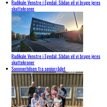
Radikale Venstre i Egedal: Sådan vil vi bruge jeres
skattekroner
Radikale Venstre i Egedal: Sådan vil vi bruge jeres
skattekroner
Sommerhilsen fra seniorrådet