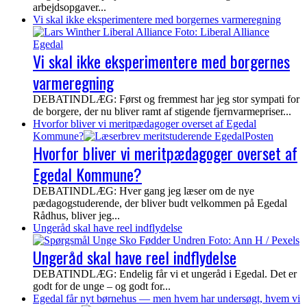
arbejdsopgaver...
Vi skal ikke eksperimentere med borgernes varmeregning
Vi skal ikke eksperimentere med borgernes
varmeregning
DEBATINDLÆG: Først og fremmest har jeg stor sympati for
de borgere, der nu bliver ramt af stigende fjernvarmepriser...
Hvorfor bliver vi meritpædagoger overset af Egedal
Kommune?
Hvorfor bliver vi meritpædagoger overset af
Egedal Kommune?
DEBATINDLÆG: Hver gang jeg læser om de nye
pædagogstuderende, der bliver budt velkommen på Egedal
Rådhus, bliver jeg...
Ungeråd skal have reel indflydelse
Ungeråd skal have reel indflydelse
DEBATINDLÆG: Endelig får vi et ungeråd i Egedal. Det er
godt for de unge – og godt for...
Egedal får nyt børnehus — men hvem har undersøgt, hvem vi