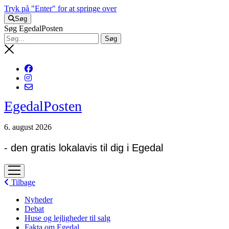
Tryk på "Enter" for at springe over
Søg
Søg EgedalPosten
EgedalPosten
6. august 2026
- den gratis lokalavis til dig i Egedal
open
menu
Tilbage
Nyheder
Debat
Huse og lejligheder til salg
Fakta om Egedal