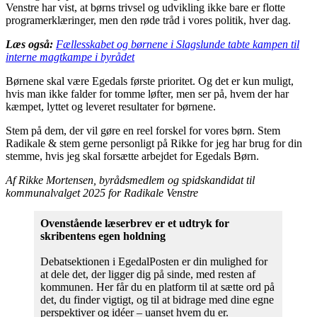
Venstre har vist, at børns trivsel og udvikling ikke bare er flotte
programerklæringer, men den røde tråd i vores politik, hver dag.
Læs også:
Fællesskabet og børnene i Slagslunde tabte kampen til
interne magtkampe i byrådet
Børnene skal være Egedals første prioritet. Og det er kun muligt,
hvis man ikke falder for tomme løfter, men ser på, hvem der har
kæmpet, lyttet og leveret resultater for børnene.
Stem på dem, der vil gøre en reel forskel for vores børn. Stem
Radikale & stem gerne personligt på Rikke for jeg har brug for din
stemme, hvis jeg skal forsætte arbejdet for Egedals Børn.
Af Rikke Mortensen, byrådsmedlem og spidskandidat til
kommunalvalget 2025 for Radikale Venstre
Ovenstående læserbrev er et udtryk for
skribentens egen holdning
Debatsektionen i EgedalPosten er din mulighed for
at dele det, der ligger dig på sinde, med resten af
kommunen. Her får du en platform til at sætte ord på
det, du finder vigtigt, og til at bidrage med dine egne
perspektiver og idéer – uanset hvem du er.