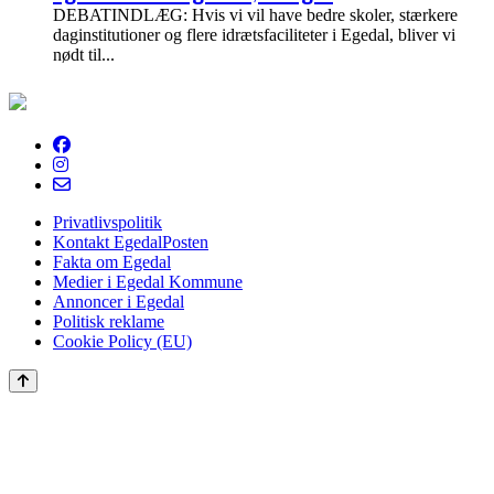
DEBATINDLÆG: Hvis vi vil have bedre skoler, stærkere
daginstitutioner og flere idrætsfaciliteter i Egedal, bliver vi
nødt til...
EgedalPosten
Privatlivspolitik
Kontakt EgedalPosten
Fakta om Egedal
Medier i Egedal Kommune
Annoncer i Egedal
Politisk reklame
Cookie Policy (EU)
Scroll
to
the
top