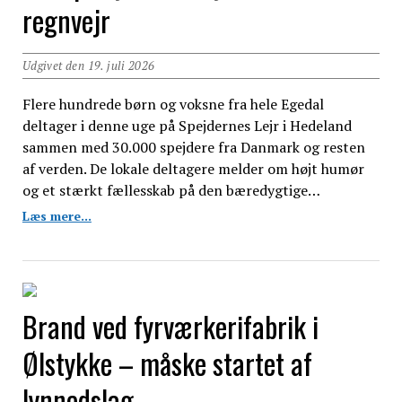
regnvejr
Udgivet den 19. juli 2026
Flere hundrede børn og voksne fra hele Egedal
deltager i denne uge på Spejdernes Lejr i Hedeland
sammen med 30.000 spejdere fra Danmark og resten
af verden. De lokale deltagere melder om højt humør
og et stærkt fællesskab på den bæredygtige…
Egedal-
Læs mere...
spejdere
indtager
kæmpelejr
med
højt
Brand ved fyrværkerifabrik i
humør
trods
Ølstykke – måske startet af
regnvejr
lynnedslag