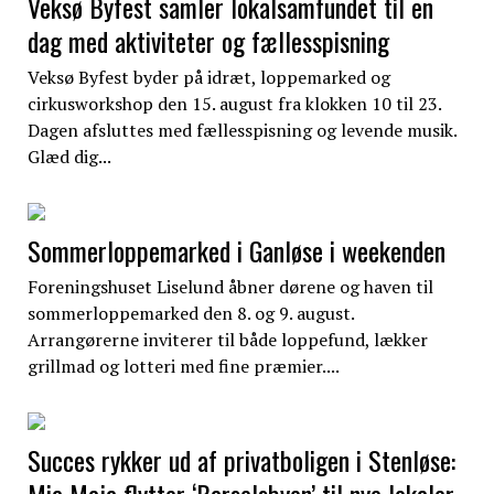
Veksø Byfest samler lokalsamfundet til en
dag med aktiviteter og fællesspisning
Veksø Byfest byder på idræt, loppemarked og
cirkusworkshop den 15. august fra klokken 10 til 23.
Dagen afsluttes med fællesspisning og levende musik.
Glæd dig...
Sommerloppemarked i Ganløse i weekenden
Foreningshuset Liselund åbner dørene og haven til
sommerloppemarked den 8. og 9. august.
Arrangørerne inviterer til både loppefund, lækker
grillmad og lotteri med fine præmier....
Succes rykker ud af privatboligen i Stenløse:
Mia Maja flytter ‘Barselsbyen’ til nye lokaler