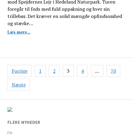
mod Spejdernes Lejr i Hedeland Naturpark. Turen
foregår til fods med fuld oppakning og hver sin
trillebør. Det kræver en solid mængde opfindsomhed
og stærke…
Lokale
Læs mere...
spejdere
vandrer
til
Nordens
største
Indlægsinddeling
spejderlejr
Forrige
1
2
3
4
…
70
med
hver
Næste
sin
trillebør
FLERE NYHEDER