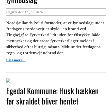
Udgivet den 17. juli 2026
Nordsjællands Politi formoder, at et lynnedslag under
fredagens tordenvejr er skyld i en brand ved
Tinghøjgård Fyrværkeri lidt uden for Ølstykke. Både
mennesker og det store fyrværkerilager meldes i
sikkerhed efter hurtig indsats. Midt under fredagens
regn- og tordenvejr udbrød der…
Brand
Læs mere...
ved
fyrværkerifabrik
i
Ølstykke
–
Egedal Kommune: Husk hækken
måske
startet
før skraldet bliver hentet
af
lynnedslag