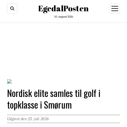
EgedalPosten
open
menu
10. august 2026
EgedalPosten
Nordisk elite samles til golf i
topklasse i Smørum
Udgivet den 23. juli 2026