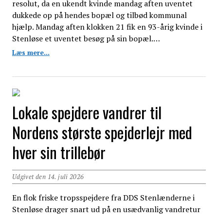
resolut, da en ukendt kvinde mandag aften uventet
dukkede op på hendes bopæl og tilbød kommunal
hjælp. Mandag aften klokken 21 fik en 93-årig kvinde i
Stenløse et uventet besøg på sin bopæl.…
Falsk
Læs mere...
hjemmehjælper
afvist
af
93-
årig
Lokale spejdere vandrer til
i
Stenløse
Nordens største spejderlejr med
hver sin trillebør
Udgivet den 14. juli 2026
En flok friske tropsspejdere fra DDS Stenlænderne i
Stenløse drager snart ud på en usædvanlig vandretur