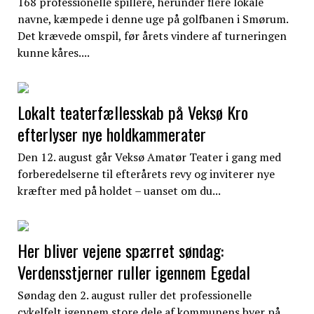
168 professionelle spillere, herunder flere lokale
navne, kæmpede i denne uge på golfbanen i Smørum.
Det krævede omspil, før årets vindere af turneringen
kunne kåres....
Lokalt teaterfællesskab på Veksø Kro
efterlyser nye holdkammerater
Den 12. august går Veksø Amatør Teater i gang med
forberedelserne til efterårets revy og inviterer nye
kræfter med på holdet – uanset om du...
Her bliver vejene spærret søndag:
Verdensstjerner ruller igennem Egedal
Søndag den 2. august ruller det professionelle
cykelfelt igennem store dele af kommunens byer på