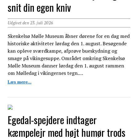
snit din egen kniv
Udgivet den 23. juli 2026
Skenkelsø Mølle Museum åbner dørene for en dag med
historiske aktiviteter lørdag den 1. august. Besøgende
kan opleve sværdkampe, afprøve bueskydning og
smage på vikingesuppe. Området omkring Skenkelsø
Mølle Museum danner lørdag den 1. august rammen
om Mølledag i vikingernes tegn.…
Test
Læs mere...
evnerne
som
bueskytte
og
snit
Egedal-spejdere indtager
din
egen
kæmpelejr med højt humør trods
kniv