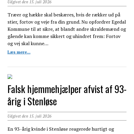
Udgivet den 15. juli 2026
Træer og hække skal beskæres, hvis de rækker ud på
stier, fortov og veje fra din grund. Nu opfordrer Egedal
Kommune til at sikre, at blandt andre skraldemænd og
gående kan komme sikkert og uhindret frem: Fortov
og vej skal kunne…
Egedal
Læs mere...
Kommune:
Husk
hækken
før
skraldet
Falsk hjemmehjælper afvist af 93-
bliver
hentet
årig i Stenløse
Udgivet den 15. juli 2026
En 93-årig kvinde i Stenløse reagerede hurtigt og