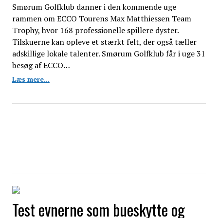
Smørum Golfklub danner i den kommende uge
rammen om ECCO Tourens Max Matthiessen Team
Trophy, hvor 168 professionelle spillere dyster.
Tilskuerne kan opleve et stærkt felt, der også tæller
adskillige lokale talenter. Smørum Golfklub får i uge 31
besøg af ECCO…
Nordisk
Læs mere...
elite
samles
til
golf
i
topklasse
i
Smørum
Test evnerne som bueskytte og