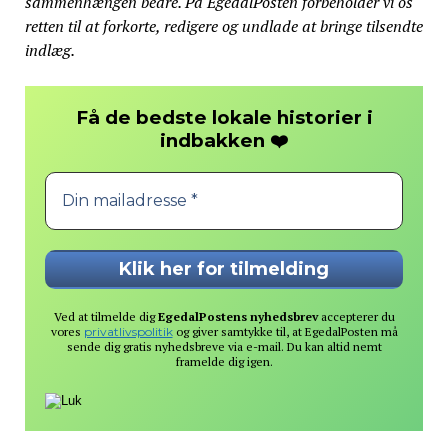
sammenhængen bedre. På EgedalPosten forbeholder vi os
retten til at forkorte, redigere og undlade at bringe tilsendte
indlæg.
Få de bedste lokale historier i
❤️
indbakken
Ved at tilmelde dig
EgedalPostens nyhedsbrev
accepterer du
vores
privatlivspolitik
og giver samtykke til, at EgedalPosten må
sende dig gratis nyhedsbreve via e-mail. Du kan altid nemt
framelde dig igen.