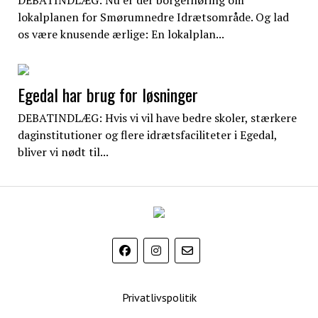
DEBATINDLÆG: Nu er der borgerhøring om
lokalplanen for Smørumnedre Idrætsområde. Og lad
os være knusende ærlige: En lokalplan...
Egedal har brug for løsninger
DEBATINDLÆG: Hvis vi vil have bedre skoler, stærkere
daginstitutioner og flere idrætsfaciliteter i Egedal,
bliver vi nødt til...
EgedalPosten
Privatlivspolitik