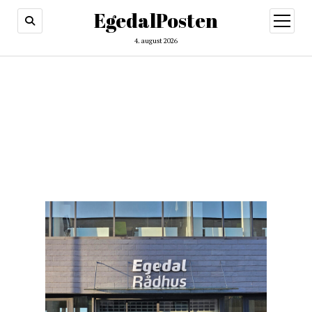
EgedalPosten
open
menu
4. august 2026