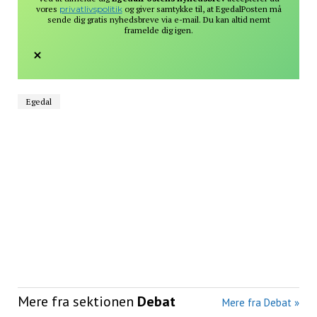
vores
privatlivspolitik
og giver samtykke til, at EgedalPosten må
sende dig gratis nyhedsbreve via e-mail. Du kan altid nemt
framelde dig igen.
Egedal
Mere fra sektionen
Debat
Mere fra Debat »