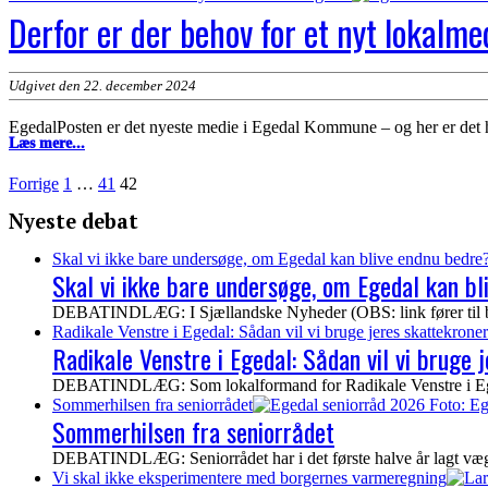
klima
Derfor er der behov for et nyt lokalme
og
samarbejde
Udgivet den 22. december 2024
EgedalPosten er det nyeste medie i Egedal Kommune – og her er det helt
Derfor
Læs mere...
er
der
Indlægsinddeling
Forrige
1
…
41
42
behov
for
Nyeste debat
et
nyt
Skal vi ikke bare undersøge, om Egedal kan blive endnu bedre
lokalmedie
Skal vi ikke bare undersøge, om Egedal kan b
i
Egedal
DEBATINDLÆG: I Sjællandske Nyheder (OBS: link fører til bet
Radikale Venstre i Egedal: Sådan vil vi bruge jeres skattekroner
Radikale Venstre i Egedal: Sådan vil vi bruge 
DEBATINDLÆG: Som lokalformand for Radikale Venstre i Egedal
Sommerhilsen fra seniorrådet
Sommerhilsen fra seniorrådet
DEBATINDLÆG: Seniorrådet har i det første halve år lagt vægt p
Vi skal ikke eksperimentere med borgernes varmeregning