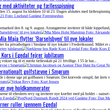
 med aktiviteter og fællesspisning
n 15. august fra klokken 10 til 23. Dagen afsluttes med fællesspisnin
arked den 8. og 9. august. Arrangørerne inviterer til både loppefund, 
Barselsbyen’ til nye lokaler
ia Maja flytter ‘Barselsbyen’ til nye lokaler
fra privatboligen i Stenløse til nye lokaler i Frederikssund. Målet er at 
ejrer jubilæum
Kors i Egedal fejrer jubilæum
kset sig til et stærkt fællesskab på 21 frivillige. I 55 år har...
stævne i Smørum
ternationalt golfstævne i Smørum
ede i denne uge på golfbanen i Smørum. Det krævede omspil, før årets vi
rater
yser nye holdkammerater
ne til efterårets revy og inviterer nye kræfter med på holdet – uanset 
em Egedal
erner ruller igennem Egedal