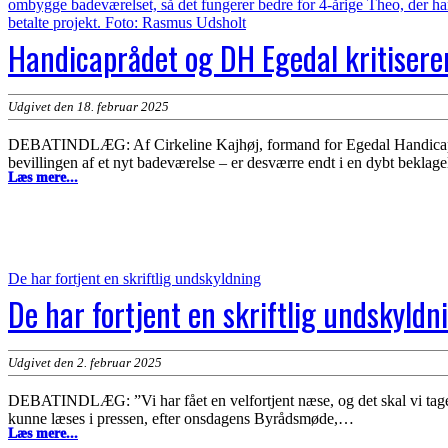
Handicaprådet og DH Egedal kritiser
Udgivet den 18. februar 2025
DEBATINDLÆG: Af Cirkeline Kajhøj, formand for Egedal Handicaprå
bevillingen af et nyt badeværelse – er desværre endt i en dybt beklage
Handicaprådet
Læs mere...
og
DH
Egedal
kritiserer
Egedal
Kommunes
De har fortjent en skriftlig undskyldning
håndtering
De har fortjent en skriftlig undskyldn
af
byggesag
Udgivet den 2. februar 2025
DEBATINDLÆG: ”Vi har fået en velfortjent næse, og det skal vi tage v
kunne læses i pressen, efter onsdagens Byrådsmøde,…
De
Læs mere...