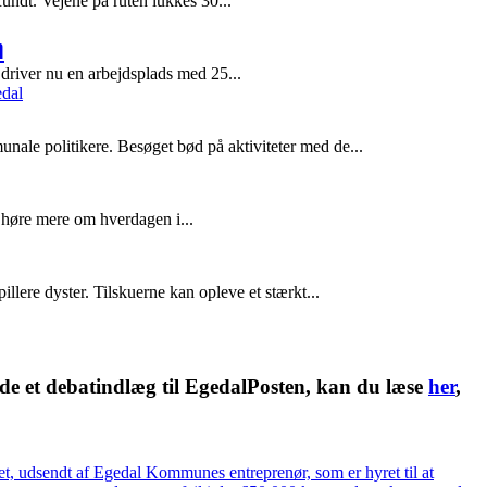
ndt. Vejene på ruten lukkes 30...
m
driver nu en arbejdsplads med 25...
ale politikere. Besøget bød på aktiviteter med de...
 høre mere om hverdagen i...
e dyster. Tilskuerne kan opleve et stærkt...
nde et debatindlæg til EgedalPosten, kan du læse
her
,