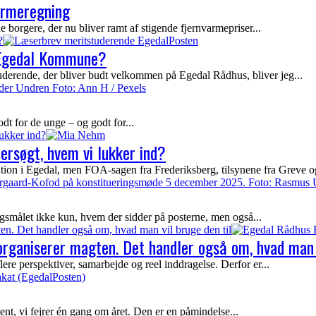
armeregning
rgere, der nu bliver ramt af stigende fjernvarmepriser...
?
f Egedal Kommune?
nde, der bliver budt velkommen på Egedal Rådhus, bliver jeg...
 for de unge – og godt for...
ukker ind?
rsøgt, hvem vi lukker ind?
 i Egedal, men FOA-sagen fra Frederiksberg, tilsynene fra Greve og
ålet ikke kun, hvem der sidder på posterne, men også...
n. Det handler også om, hvad man vil bruge den til
rganiserer magten. Det handler også om, hvad man v
re perspektiver, samarbejde og reel inddragelse. Derfor er...
 vi fejrer én gang om året. Den er en påmindelse...