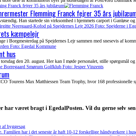
nem store dele af kommunens byer på sidstedagen af PostNord Danmark Ru
ing Franck fejrer 35 års jubilæum
ømrermester Flemming Franck fejrer 35 års jubilæu
tændig. Han startede sin virksomhed i hjemmets carport i Ganløse og 
rets kæmpelejr
uge i Borgmesterdag på Spejdernes Lejr sammen med snesevis af kommun
nt hus
torsdag den 20. august. Her kan I møde personalet, stille spørgsmål og
ørum
urens Max Matthiessen Team Trophy, hvor 168 professionelle spiller
 har været bragt i EgedalPosten. Vil du gerne selv se
g af byggesag