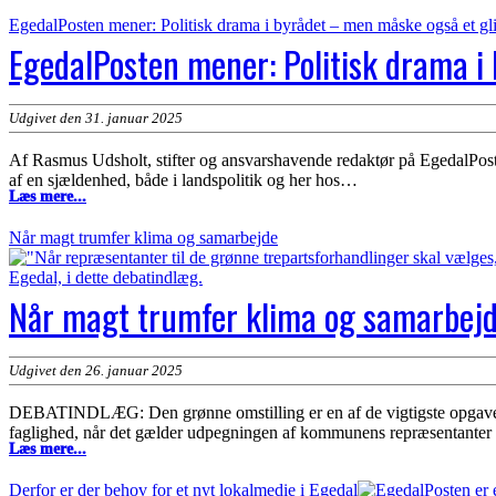
har
fortjent
EgedalPosten mener: Politisk drama i byrådet – men måske også et gl
en
EgedalPosten mener: Politisk drama i
skriftlig
undskyldning
Udgivet den 31. januar 2025
Af Rasmus Udsholt, stifter og ansvarshavende redaktør på EgedalPoste
af en sjældenhed, både i landspolitik og her hos…
EgedalPosten
Læs mere...
mener:
Politisk
Når magt trumfer klima og samarbejde
drama
i
byrådet
Når magt trumfer klima og samarbej
–
men
måske
også
Udgivet den 26. januar 2025
et
glimt
af
DEBATINDLÆG: Den grønne omstilling er en af de vigtigste opgaver, 
håb?
faglighed, når det gælder udpegningen af kommunens repræsentanter
Når
Læs mere...
magt
trumfer
Derfor er der behov for et nyt lokalmedie i Egedal