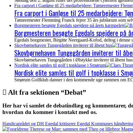
Søndag den 2. august ruller det professionelle cykelfelt igen
Fra carport i Ganløse til 25 medarbejdere: Tømrermester Flemm
Fra carport i Ganløse til 25 medarbejdere: T
Tømrermester Flemming Franck fejrer 35 års jubilæum som selvs
Borgmesteren besøgte Egedals spejdere på årets kæmpelejr
Borgmesteren besøgte Egedals spejdere på å
Egedals borgmester, Birgitte Neergaard-Kofod, deltog i denne 
Skovbørnehaven Tungegården inviterer til åbent hus
Skovbørnehaven Tungegården inviterer til åbe
Skovbørnehaven Tungegården i Ølstykke inviterer til åbent hus 
Nordisk elite samles til golf i topklasse i Smørum
Nordisk elite samles til golf i topklasse i Sm
Smørum Golfklub danner i den kommende uge rammen om ECCO To
Alt fra sektionen “Debat”
Her har vi samlet de debatindlæg og kommentarer, der
hvordan du kommer i kontakt med os.
Handicaprådet og DH Egedal kritiserer Egedal Kommunes håndterin