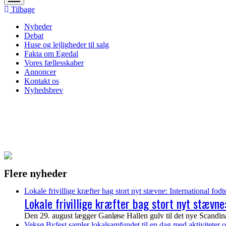
menu
Tilbage
Nyheder
Debat
Huse og lejligheder til salg
Fakta om Egedal
Vores fællesskaber
Annoncer
Kontakt os
Nyhedsbrev
Flere nyheder
Lokale frivillige kræfter bag stort nyt stævne: International fod
Lokale frivillige kræfter bag stort nyt stævne
Den 29. august lægger Ganløse Hallen gulv til det nye Scandinav
Veksø Byfest samler lokalsamfundet til en dag med aktiviteter o