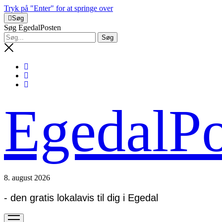
Tryk på "Enter" for at springe over
Søg
Søg EgedalPosten
EgedalPo
8. august 2026
- den gratis lokalavis til dig i Egedal
open