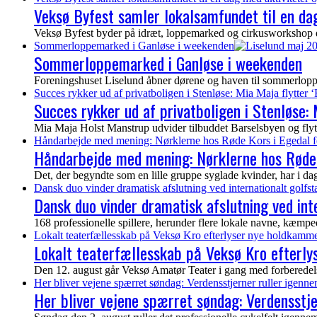
Veksø Byfest samler lokalsamfundet til en dag
Veksø Byfest byder på idræt, loppemarked og cirkusworkshop de
Sommerloppemarked i Ganløse i weekenden
Sommerloppemarked i Ganløse i weekenden
Foreningshuset Liselund åbner dørene og haven til sommerloppem
Succes rykker ud af privatboligen i Stenløse: Mia Maja flytter ‘
Succes rykker ud af privatboligen i Stenløse: M
Mia Maja Holst Manstrup udvider tilbuddet Barselsbyen og flytter 
Håndarbejde med mening: Nørklerne hos Røde Kors i Egedal f
Håndarbejde med mening: Nørklerne hos Røde 
Det, der begyndte som en lille gruppe syglade kvinder, har i dag vo
Dansk duo vinder dramatisk afslutning ved internationalt golf
Dansk duo vinder dramatisk afslutning ved in
168 professionelle spillere, herunder flere lokale navne, kæmp
Lokalt teaterfællesskab på Veksø Kro efterlyser nye holdkamme
Lokalt teaterfællesskab på Veksø Kro efterl
Den 12. august går Veksø Amatør Teater i gang med forberedelser
Her bliver vejene spærret søndag: Verdensstjerner ruller igenn
Her bliver vejene spærret søndag: Verdensstj