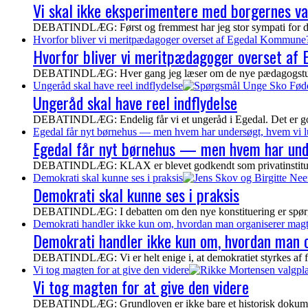
Vi skal ikke eksperimentere med borgernes v
DEBATINDLÆG: Først og fremmest har jeg stor sympati for de bo
Hvorfor bliver vi meritpædagoger overset af Egedal Kommune
Hvorfor bliver vi meritpædagoger overset a
DEBATINDLÆG: Hver gang jeg læser om de nye pædagogstudere
Ungeråd skal have reel indflydelse
Ungeråd skal have reel indflydelse
DEBATINDLÆG: Endelig får vi et ungeråd i Egedal. Det er godt
Egedal får nyt børnehus — men hvem har undersøgt, hvem vi l
Egedal får nyt børnehus — men hvem har unde
DEBATINDLÆG: KLAX er blevet godkendt som privatinstitution
Demokrati skal kunne ses i praksis
Demokrati skal kunne ses i praksis
DEBATINDLÆG: I debatten om den nye konstituering er spørgsm
Demokrati handler ikke kun om, hvordan man organiserer magte
Demokrati handler ikke kun om, hvordan man o
DEBATINDLÆG: Vi er helt enige i, at demokratiet styrkes af fle
Vi tog magten for at give den videre
Vi tog magten for at give den videre
DEBATINDLÆG: Grundloven er ikke bare et historisk dokument,