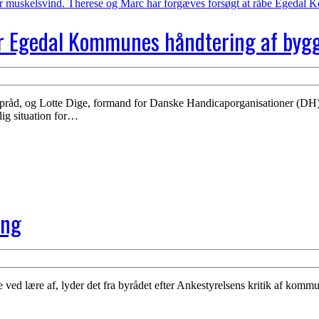
er Egedal Kommunes håndtering af byg
d, og Lotte Dige, formand for Danske Handicaporganisationer (DH) E
lig situation for…
ing
ed lære af, lyder det fra byrådet efter Ankestyrelsens kritik af kommu