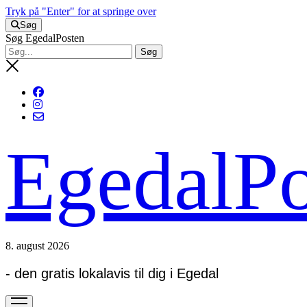
Tryk på "Enter" for at springe over
Søg
Søg EgedalPosten
EgedalPo
8. august 2026
- den gratis lokalavis til dig i Egedal
open