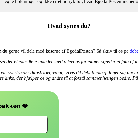
ntens egne holdninger og ikke er et udtryk for, hvad EgedalPosten mene
Hvad synes du?
om du gerne vil dele med læserne af EgedalPosten? Så skriv til os på
deb
nder et eller flere billeder med relevans for emnet og/eller et foto af d
åde overtræder dansk lovgivning. Hvis dit debatindlæg drejer sig om ar
lere links, der hjælper os og andre til at forstå sammenhængen bedre. På 
❤️
dbakken