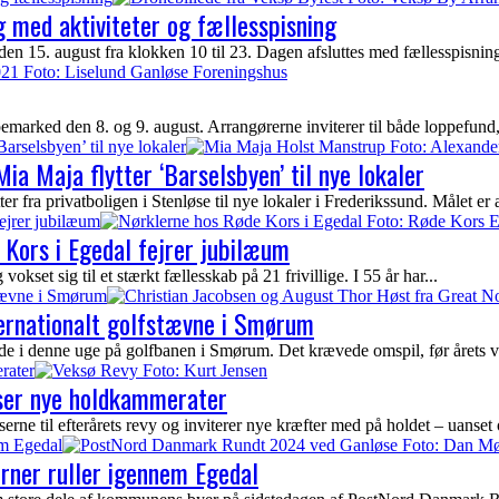
 med aktiviteter og fællesspisning
n 15. august fra klokken 10 til 23. Dagen afsluttes med fællesspisnin
arked den 8. og 9. august. Arrangørerne inviterer til både loppefund, 
Barselsbyen’ til nye lokaler
ia Maja flytter ‘Barselsbyen’ til nye lokaler
fra privatboligen i Stenløse til nye lokaler i Frederikssund. Målet er at 
ejrer jubilæum
Kors i Egedal fejrer jubilæum
kset sig til et stærkt fællesskab på 21 frivillige. I 55 år har...
stævne i Smørum
ternationalt golfstævne i Smørum
ede i denne uge på golfbanen i Smørum. Det krævede omspil, før årets vi
rater
yser nye holdkammerater
ne til efterårets revy og inviterer nye kræfter med på holdet – uanset 
em Egedal
erner ruller igennem Egedal