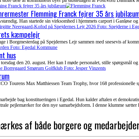
nem store dele af kommunens byer på sidstedagen af PostNord Danmark Ru
ing Franck fejrer 35 års jubilæum
ømrermester Flemming Franck fejrer 35 års jubilæu
tændig. Han startede sin virksomhed i hjemmets carport i Ganløse og 
rets kæmpelejr
uge i Borgmesterdag på Spejdernes Lejr sammen med snesevis af kommun
nt hus
torsdag den 20. august. Her kan I møde personalet, stille spørgsmål og
ørum
urens Max Matthiessen Team Trophy, hvor 168 professionelle spiller
amarbejde bag konstitueringen i Egedal. Hun kalder aftalen et demokrat
ntrale pejlemærker for den nye samarbejdsform. I denne klumme sætter 
mærkes af både borgere og medarbejde