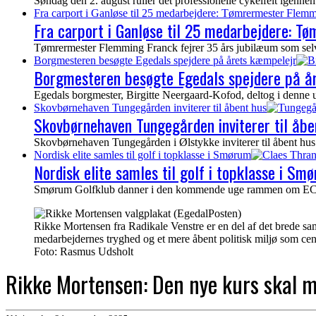
Søndag den 2. august ruller det professionelle cykelfelt igen
Fra carport i Ganløse til 25 medarbejdere: Tømrermester Flemm
Fra carport i Ganløse til 25 medarbejdere: T
Tømrermester Flemming Franck fejrer 35 års jubilæum som selvs
Borgmesteren besøgte Egedals spejdere på årets kæmpelejr
Borgmesteren besøgte Egedals spejdere på å
Egedals borgmester, Birgitte Neergaard-Kofod, deltog i denne 
Skovbørnehaven Tungegården inviterer til åbent hus
Skovbørnehaven Tungegården inviterer til åbe
Skovbørnehaven Tungegården i Ølstykke inviterer til åbent hus 
Nordisk elite samles til golf i topklasse i Smørum
Nordisk elite samles til golf i topklasse i Sm
Smørum Golfklub danner i den kommende uge rammen om ECCO To
Rikke Mortensen fra Radikale Venstre er en del af det brede s
medarbejdernes tryghed og et mere åbent politisk miljø som ce
Foto: Rasmus Udsholt
Rikke Mortensen: Den nye kurs skal 