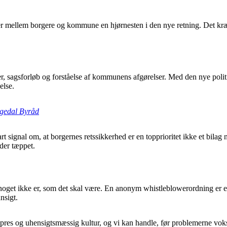
tioner mellem borgere og kommune en hjørnesten i den nye retning. Det 
, sagsforløb og forståelse af kommunens afgørelser. Med den nye politi
else.
 Egedal Byråd
rt signal om, at borgernes retssikkerhed er en topprioritet ikke et bila
nder tæppet.
oget ikke er, som det skal være. En anonym whistleblowerordning er et vi
nsigt.
l, pres og uhensigtsmæssig kultur, og vi kan handle, før problemerne vokser