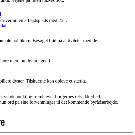
ndt. Vejene på ruten lukkes 30...
m
driver nu en arbejdsplads med 25...
ale politikere. Besøget bød på aktiviteter med de...
 høre mere om hverdagen i...
e dyster. Tilskuerne kan opleve et stærkt...
isk vendepunkt og fremhæver borgernes retssikkerhed,
hun ord på sine forventninger til det kommende byrådsarbejde.
re