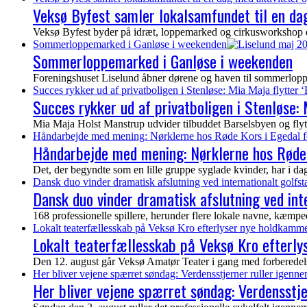
Veksø Byfest samler lokalsamfundet til en dag
Veksø Byfest byder på idræt, loppemarked og cirkusworkshop de
Sommerloppemarked i Ganløse i weekenden
Sommerloppemarked i Ganløse i weekenden
Foreningshuset Liselund åbner dørene og haven til sommerloppem
Succes rykker ud af privatboligen i Stenløse: Mia Maja flytter ‘
Succes rykker ud af privatboligen i Stenløse: M
Mia Maja Holst Manstrup udvider tilbuddet Barselsbyen og flytter 
Håndarbejde med mening: Nørklerne hos Røde Kors i Egedal f
Håndarbejde med mening: Nørklerne hos Røde 
Det, der begyndte som en lille gruppe syglade kvinder, har i dag vo
Dansk duo vinder dramatisk afslutning ved internationalt golf
Dansk duo vinder dramatisk afslutning ved in
168 professionelle spillere, herunder flere lokale navne, kæmp
Lokalt teaterfællesskab på Veksø Kro efterlyser nye holdkamme
Lokalt teaterfællesskab på Veksø Kro efterl
Den 12. august går Veksø Amatør Teater i gang med forberedelser
Her bliver vejene spærret søndag: Verdensstjerner ruller igenn
Her bliver vejene spærret søndag: Verdensstj