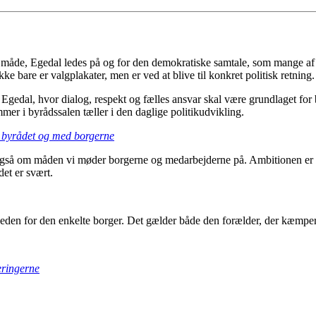
måde, Egedal ledes på og for den demokratiske samtale, som mange af os 
e bare er valgplakater, men er ved at blive til konkret politisk retning.
for Egedal, hvor dialog, respekt og fælles ansvar skal være grundlaget f
emmer i byrådssalen tæller i den daglige politikudvikling.
 i byrådet og med borgerne
å om måden vi møder borgerne og medarbejderne på. Ambitionen er et po
det er svært.
en for den enkelte borger. Det gælder både den forælder, der kæmper for
eringerne