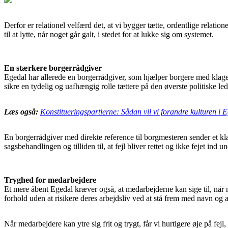
Derfor er relationel velfærd det, at vi bygger tætte, ordentlige rela
til at lytte, når noget går galt, i stedet for at lukke sig om systemet.
En stærkere borgerrådgiver
Egedal har allerede en borgerrådgiver, som hjælper borgere med klager
sikre en tydelig og uafhængig rolle tættere på den øverste politiske led
Læs også:
Konstitueringspartierne: Sådan vil vi forandre kulturen i
En borgerrådgiver med direkte reference til borgmesteren sender et kla
sagsbehandlingen og tilliden til, at fejl bliver rettet og ikke fejet ind u
Tryghed for medarbejdere
Et mere åbent Egedal kræver også, at medarbejderne kan sige til, når n
forhold uden at risikere deres arbejdsliv ved at stå frem med navn og a
Når medarbejdere kan ytre sig frit og trygt, får vi hurtigere øje på fej