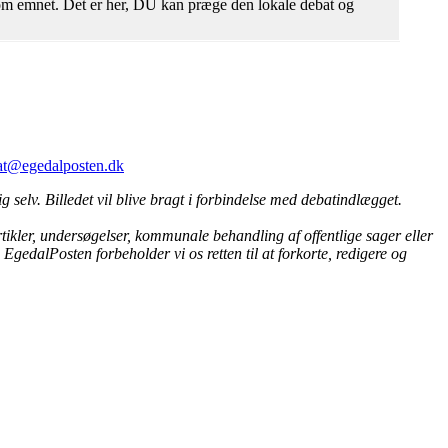
r om emnet. Det er her, DU kan præge den lokale debat og
at@egedalposten.dk
ig selv. Billedet vil blive bragt i forbindelse med debatindlægget.
tikler, undersøgelser, kommunale behandling af offentlige sager eller
EgedalPosten forbeholder vi os retten til at forkorte, redigere og