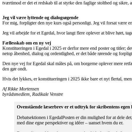
tværtimod er det et redskab til at styrke den faglige stolthed og sikre,
Jeg vil være lyttende og dialogsøgende
For mig, forpligter den nye kurs også personligt. Jeg vil forsat være 
Jeg vil arbejde for et Egedal, hvor langt flere oplever at blive hørt, ta
Fællesskab om en ny vej
Konstitueringen i Egedal i 2025 er derfor mere end poster og titler; 
netop åbenhed, dialog og ordentlighed, er det både rørende og forpligt
Den nye vej for Egedal skal måles på, om borgerne oplever mere retfæ
den gør ondt.
Hvis det lykkes, er konstitueringen i 2025 ikke bare et nyt flertal, m
Af Rikke Mortensen
byrådsmedlem, Radikale Venstre
Ovenstående læserbrev er et udtryk for skribentens egen
Debatsektionen i EgedalPosten er din mulighed for at dele det, 
med dine egne perspektiver og idéer – uanset hvem du er.