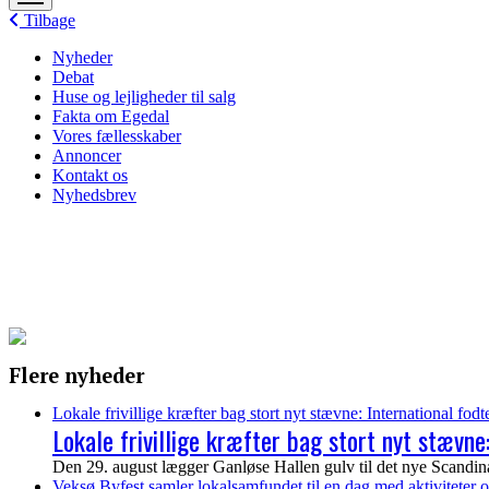
menu
Tilbage
Nyheder
Debat
Huse og lejligheder til salg
Fakta om Egedal
Vores fællesskaber
Annoncer
Kontakt os
Nyhedsbrev
Flere nyheder
Lokale frivillige kræfter bag stort nyt stævne: International fod
Lokale frivillige kræfter bag stort nyt stævne
Den 29. august lægger Ganløse Hallen gulv til det nye Scandinav
Veksø Byfest samler lokalsamfundet til en dag med aktiviteter o