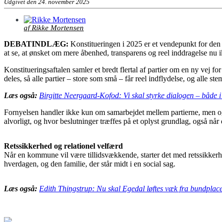
Udgivet den 24. november 2025
af Rikke Mortensen
DEBATINDLÆG:
Konstitueringen i 2025 er et vendepunkt for den 
at se, at ønsket om mere åbenhed, transparens og reel inddragelse nu ikk
Konstitueringsaftalen samler et bredt flertal af partier om en ny vej 
deles, så alle partier – store som små – får reel indflydelse, og alle st
Læs også:
Birgitte Neergaard-Kofod: Vi skal styrke dialogen – både
Fornyelsen handler ikke kun om samarbejdet mellem partierne, men ogs
alvorligt, og hvor beslutninger træffes på et oplyst grundlag, også når 
Retssikkerhed og relationel velfærd
Når en kommune vil være tillidsvækkende, starter det med retssikkerhed
hverdagen, og den familie, der står midt i en social sag.
Læs også:
Edith Thingstrup: Nu skal Egedal løftes væk fra bundplac