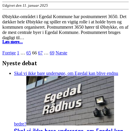
Udgivet den 11. januar 2025
Ølstykke-området i Egedal Kommune har postnummeret 3650. Det
dækker hele Ølstykke og spiller en vigtig rolle i at holde byen og
kommunen organiseret. Postnummeret 3650 hører til Ølstykke, en af
de mest centrale byer i Egedal Kommune. Postnummeret bruges
dagligt til…
Hvad
Læs mere...
er
postnummeret
Indlægsinddeling
Forrige
1
…
65
66
67
…
69
Næste
i
Ølstykke?
Nyeste debat
Skal vi ikke bare undersøge, om Egedal kan blive endnu
bedre?
Skal vi ikke bare undersøge, om Egedal kan