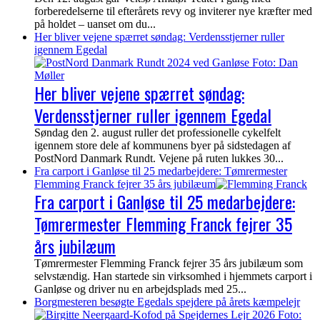
forberedelserne til efterårets revy og inviterer nye kræfter med
på holdet – uanset om du...
Her bliver vejene spærret søndag: Verdensstjerner ruller
igennem Egedal
Her bliver vejene spærret søndag:
Verdensstjerner ruller igennem Egedal
Søndag den 2. august ruller det professionelle cykelfelt
igennem store dele af kommunens byer på sidstedagen af
PostNord Danmark Rundt. Vejene på ruten lukkes 30...
Fra carport i Ganløse til 25 medarbejdere: Tømrermester
Flemming Franck fejrer 35 års jubilæum
Fra carport i Ganløse til 25 medarbejdere:
Tømrermester Flemming Franck fejrer 35
års jubilæum
Tømrermester Flemming Franck fejrer 35 års jubilæum som
selvstændig. Han startede sin virksomhed i hjemmets carport i
Ganløse og driver nu en arbejdsplads med 25...
Borgmesteren besøgte Egedals spejdere på årets kæmpelejr