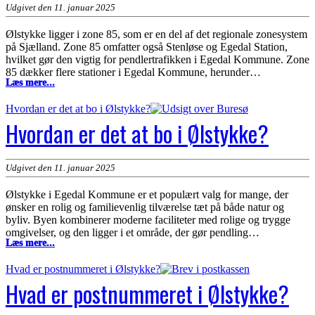
Udgivet den 11. januar 2025
Ølstykke ligger i zone 85, som er en del af det regionale zonesystem
på Sjælland. Zone 85 omfatter også Stenløse og Egedal Station,
hvilket gør den vigtig for pendlertrafikken i Egedal Kommune. Zone
85 dækker flere stationer i Egedal Kommune, herunder…
Hvilken
Læs mere...
zone
er
Hvordan er det at bo i Ølstykke?
Ølstykke?
Hvordan er det at bo i Ølstykke?
Udgivet den 11. januar 2025
Ølstykke i Egedal Kommune er et populært valg for mange, der
ønsker en rolig og familievenlig tilværelse tæt på både natur og
byliv. Byen kombinerer moderne faciliteter med rolige og trygge
omgivelser, og den ligger i et område, der gør pendling…
Hvordan
Læs mere...
er
det
Hvad er postnummeret i Ølstykke?
at
Hvad er postnummeret i Ølstykke?
bo
i
Ølstykke?