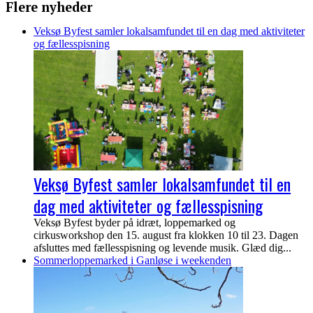
Flere nyheder
Veksø Byfest samler lokalsamfundet til en dag med aktiviteter
og fællesspisning
Veksø Byfest samler lokalsamfundet til en
dag med aktiviteter og fællesspisning
Veksø Byfest byder på idræt, loppemarked og
cirkusworkshop den 15. august fra klokken 10 til 23. Dagen
afsluttes med fællesspisning og levende musik. Glæd dig...
Sommerloppemarked i Ganløse i weekenden