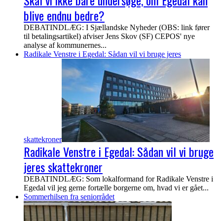
blive endnu bedre?
DEBATINDLÆG: I Sjællandske Nyheder (OBS: link fører
til betalingsartikel) afviser Jens Skov (SF) CEPOS' nye
analyse af kommunernes...
Radikale Venstre i Egedal: Sådan vil vi bruge jeres
skattekroner
Radikale Venstre i Egedal: Sådan vil vi bruge
jeres skattekroner
DEBATINDLÆG: Som lokalformand for Radikale Venstre i
Egedal vil jeg gerne fortælle borgerne om, hvad vi er gået...
Sommerhilsen fra seniorrådet