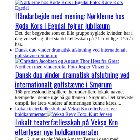
Håndarbejde med mening: Nørklerne hos
Røde Kors i Egedal fejrer jubilæum
Det, der begyndte som en lille gruppe syglade kvinder, har i
dag vokset sig til et stærkt fællesskab på 21 frivillige. I 55 år
har...
Dansk duo vinder dramatisk afslutning ved internationalt
golfstævne i Smørum
Dansk duo vinder dramatisk afslutning ved
internationalt golfstævne i Smørum
168 professionelle spillere, herunder flere lokale navne,
kæmpede i denne uge på golfbanen i Smørum. Det krævede
omspil, før årets vindere af turneringen kunne kåres....
Lokalt teaterfællesskab på Veksø Kro efterlyser nye
holdkammerater
Lokalt teaterfællesskab på Veksø Kro
efterlyser nye holdkammerater
Den 12. august går Veksø Amatør Teater i gang med