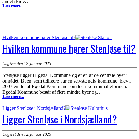
andet skrev…
Hvad
Læs mere...
er
Stenløse
kendt
for?
Hvilken kommune hører Stenløse til?
Hvilken kommune hører Stenløse til?
Udgivet den 12. januar 2025
Stenløse ligger i Egedal Kommune og er en af de centrale byer i
området. Byen, som tidligere var en selvstændig kommune, blev i
2007 en del af Egedal Kommune som led i kommunalreformen.
Egedal Kommune består af flere mindre byer og…
Hvilken
Læs mere...
kommune
hører
Ligger Stenløse i Nordsjælland?
Stenløse
Ligger Stenløse i Nordsjælland?
til?
Udgivet den 12. januar 2025