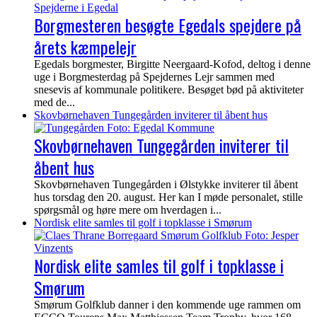
Borgmesteren besøgte Egedals spejdere på
årets kæmpelejr
Egedals borgmester, Birgitte Neergaard-Kofod, deltog i denne
uge i Borgmesterdag på Spejdernes Lejr sammen med
snesevis af kommunale politikere. Besøget bød på aktiviteter
med de...
Skovbørnehaven Tungegården inviterer til åbent hus
Skovbørnehaven Tungegården inviterer til
åbent hus
Skovbørnehaven Tungegården i Ølstykke inviterer til åbent
hus torsdag den 20. august. Her kan I møde personalet, stille
spørgsmål og høre mere om hverdagen i...
Nordisk elite samles til golf i topklasse i Smørum
Nordisk elite samles til golf i topklasse i
Smørum
Smørum Golfklub danner i den kommende uge rammen om