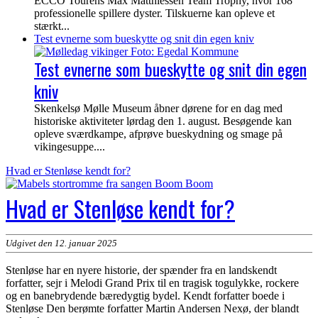
ECCO Tourens Max Matthiessen Team Trophy, hvor 168
professionelle spillere dyster. Tilskuerne kan opleve et
stærkt...
Test evnerne som bueskytte og snit din egen kniv
Test evnerne som bueskytte og snit din egen
kniv
Skenkelsø Mølle Museum åbner dørene for en dag med
historiske aktiviteter lørdag den 1. august. Besøgende kan
opleve sværdkampe, afprøve bueskydning og smage på
vikingesuppe....
EgedalPosten
Hvad er Stenløse kendt for?
Hvad er Stenløse kendt for?
Udgivet den 12. januar 2025
Stenløse har en nyere historie, der spænder fra en landskendt
forfatter, sejr i Melodi Grand Prix til en tragisk togulykke, rockere
og en banebrydende bæredygtig bydel. Kendt forfatter boede i
Stenløse Den berømte forfatter Martin Andersen Nexø, der blandt