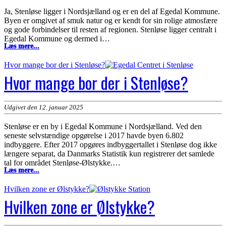
Ja, Stenløse ligger i Nordsjælland og er en del af Egedal Kommune.
Byen er omgivet af smuk natur og er kendt for sin rolige atmosfære
og gode forbindelser til resten af regionen. Stenløse ligger centralt i
Egedal Kommune og dermed i…
Ligger
Læs mere...
Stenløse
i
Hvor mange bor der i Stenløse?
Nordsjælland?
Hvor mange bor der i Stenløse?
Udgivet den 12. januar 2025
Stenløse er en by i Egedal Kommune i Nordsjælland. Ved den
seneste selvstændige opgørelse i 2017 havde byen 6.802
indbyggere. Efter 2017 opgøres indbyggertallet i Stenløse dog ikke
længere separat, da Danmarks Statistik kun registrerer det samlede
tal for området Stenløse-Ølstykke.…
Hvor
Læs mere...
mange
bor
Hvilken zone er Ølstykke?
der
Hvilken zone er Ølstykke?
i
Stenløse?