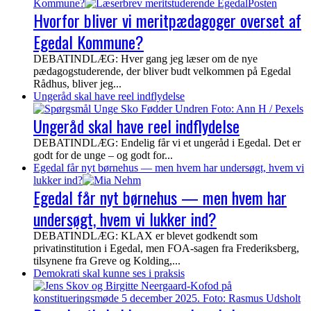
Kommune?
Hvorfor bliver vi meritpædagoger overset af
Egedal Kommune?
DEBATINDLÆG: Hver gang jeg læser om de nye
pædagogstuderende, der bliver budt velkommen på Egedal
Rådhus, bliver jeg...
Ungeråd skal have reel indflydelse
Ungeråd skal have reel indflydelse
DEBATINDLÆG: Endelig får vi et ungeråd i Egedal. Det er
godt for de unge – og godt for...
Egedal får nyt børnehus — men hvem har undersøgt, hvem vi
lukker ind?
Egedal får nyt børnehus — men hvem har
undersøgt, hvem vi lukker ind?
DEBATINDLÆG: KLAX er blevet godkendt som
privatinstitution i Egedal, men FOA-sagen fra Frederiksberg,
tilsynene fra Greve og Kolding,...
Demokrati skal kunne ses i praksis