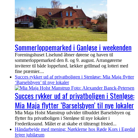
Sommerloppemarked i Ganløse i weekenden
Foreningshuset Liselund åbner dørene og haven til
sommerloppemarked den 8. og 9. august. Arrangørerne
inviterer til både loppefund, lækker grillmad og lotteri med
fine præmier....
Succes rykker ud af privatboligen i Stenløse: Mia Maja flytter
‘Barselsbyen’ til nye lokaler
Succes rykker ud af privatboligen i Stenløse:
Mia Maja flytter ‘Barselsbyen’ til nye lokaler
Mia Maja Holst Manstrup udvider tilbuddet Barselsbyen og
flytter fra privatboligen i Stenløse til nye lokaler i
Frederikssund. Målet er at skabe et tiltrængt fristed...
Håndarbejde med mening: Nørklerne hos Røde Kors i Egedal
fejrer jubilæum