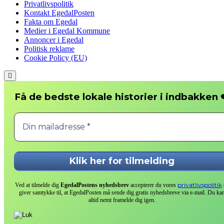
Privatlivspolitik
Kontakt EgedalPosten
Fakta om Egedal
Medier i Egedal Kommune
Annoncer i Egedal
Politisk reklame
Cookie Policy (EU)
Scroll
to
the
❤
Få de bedste lokale historier i indbakken
top
privatlivspolitik
Ved at tilmelde dig
EgedalPostens nyhedsbrev
accepterer du vores
giver samtykke til, at EgedalPosten må sende dig gratis nyhedsbreve via e-mail. Du ka
altid nemt framelde dig igen.