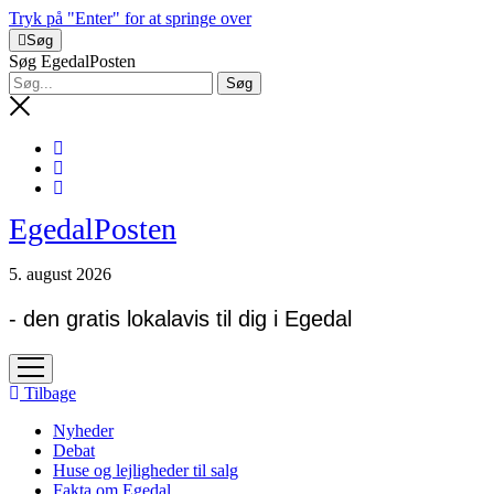
Tryk på "Enter" for at springe over
Søg
Søg EgedalPosten
EgedalPosten
5. august 2026
- den gratis lokalavis til dig i Egedal
open
menu
Tilbage
Nyheder
Debat
Huse og lejligheder til salg
Fakta om Egedal