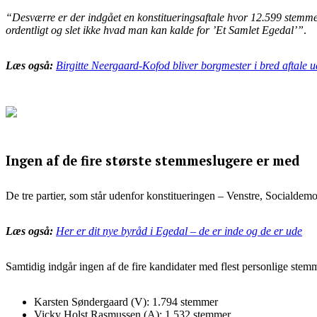
“Desværre er der indgået en konstitueringsaftale hvor 12.599 stemmer
ordentligt og slet ikke hvad man kan kalde for ’Et Samlet Egedal’”
.
Læs også:
Birgitte Neergaard-Kofod bliver borgmester i bred aftale u
Ingen af de fire største stemmeslugere er med
De tre partier, som står udenfor konstitueringen – Venstre, Socialdem
Læs også:
Her er dit nye byråd i Egedal – de er inde og de er ude
Samtidig indgår ingen af de fire kandidater med flest personlige stemm
Karsten Søndergaard (V): 1.794 stemmer
Vicky Holst Rasmussen (A): 1.532 stemmer