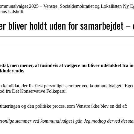
r kommunalvalget 2025 – Venstre, Socialdemokratiet og Lokallisten Ny Eg
smus Udsholt
 bliver holdt uden for samarbejdet – d
edal, men mener, at tusindvis af vælgere nu bliver udelukket fra i
skluderende.
andidat, der fik flest personlige stemmer ved kommunalvalget i Egedal
fod fra Det Konservative Folkeparti.
itueringen og den politiske proces, som Venstre ikke blev en del af:
rsonlige stemmer ved kommunalvalget i går. Jeg modtog derved det stør