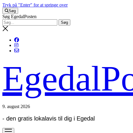
Tryk på "Enter" for at springe over
Søg
Søg EgedalPosten
EgedalPo
9. august 2026
- den gratis lokalavis til dig i Egedal
open