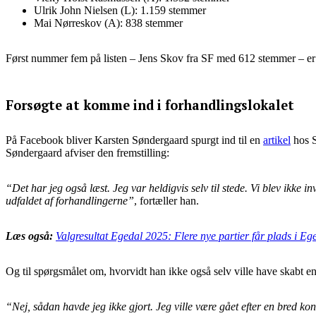
Ulrik John Nielsen (L): 1.159 stemmer
Mai Nørreskov (A): 838 stemmer
Først nummer fem på listen – Jens Skov fra SF med 612 stemmer – er 
Forsøgte at komme ind i forhandlingslokalet
På Facebook bliver Karsten Søndergaard spurgt ind til en
artikel
hos S
Søndergaard afviser den fremstilling:
“Det har jeg også læst. Jeg var heldigvis selv til stede. Vi blev ikke 
udfaldet af forhandlingerne”
, fortæller han.
Læs også:
Valgresultat Egedal 2025: Flere nye partier får plads i E
Og til spørgsmålet om, hvorvidt han ikke også selv ville have skabt en
“Nej, sådan havde jeg ikke gjort. Jeg ville være gået efter en bred kon