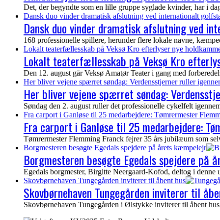
Det, der begyndte som en lille gruppe syglade kvinder, har i dag vo
Dansk duo vinder dramatisk afslutning ved internationalt golf
Dansk duo vinder dramatisk afslutning ved in
168 professionelle spillere, herunder flere lokale navne, kæmp
Lokalt teaterfællesskab på Veksø Kro efterlyser nye holdkamme
Lokalt teaterfællesskab på Veksø Kro efterl
Den 12. august går Veksø Amatør Teater i gang med forberedelser
Her bliver vejene spærret søndag: Verdensstjerner ruller igenn
Her bliver vejene spærret søndag: Verdensstj
Søndag den 2. august ruller det professionelle cykelfelt igen
Fra carport i Ganløse til 25 medarbejdere: Tømrermester Flemm
Fra carport i Ganløse til 25 medarbejdere: T
Tømrermester Flemming Franck fejrer 35 års jubilæum som selvs
Borgmesteren besøgte Egedals spejdere på årets kæmpelejr
Borgmesteren besøgte Egedals spejdere på å
Egedals borgmester, Birgitte Neergaard-Kofod, deltog i denne 
Skovbørnehaven Tungegården inviterer til åbent hus
Skovbørnehaven Tungegården inviterer til åbe
Skovbørnehaven Tungegården i Ølstykke inviterer til åbent hus 