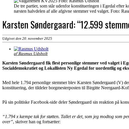
De tre partier, som står udenfor konstitueringen i Egedal efte
næsten halvdelen af alle afgivne stemmer ved valget. Foto: Ra
Karsten Søndergaard: “12.599 stemmer
Udgivet den 20. november 2025
af Rasmus Udsholt
Karsten Søndergaard fik flest personlige stemmer ved valget i Eg
Socialdemokratiet og Lokallisten Ny Egedal for uordentlig og ek
Med hele 1.794 personlige stemmer blev Karsten Søndergaard (V) den k
konstituering, der tildeler borgmesterposten til Birgitte Neergaard-Ko
På sin politiske Facebook-side deler Søndergaard sin reaktion på konst
“1.794 x kæmpe tak for støtten. Tallet er det, som jeg modtog som pe
over”
, skriver han og fortsætter: