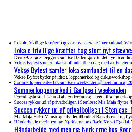
Lokale frivillige kræfter bag stort nyt stævne: International fod
Lokale frivillige kræfter bag stort nyt stævne
Den 29. august lægger Ganløse Hallen gulv til det nye Scandinav
Veksø Byfest samler lokalsamfundet til en dag med aktiviteter o
Veksø Byfest samler lokalsamfundet til en dag
Veksø Byfest byder på idræt, loppemarked og cirkusworkshop de
Sommerloppemarked i Ganløse i weekenden
Sommerloppemarked i Ganløse i weekenden
Foreningshuset Liselund åbner dørene og haven til sommerloppem
Succes rykker ud af privatboligen i Stenløse: Mia Maja flytter ‘
Succes rykker ud af privatboligen i Stenløse: M
Mia Maja Holst Manstrup udvider tilbuddet Barselsbyen og flytter 
Håndarbejde med mening: Nørklerne hos Røde Kors i Egedal f
Håndarbejde med mening: Nørklerne hos Røde 