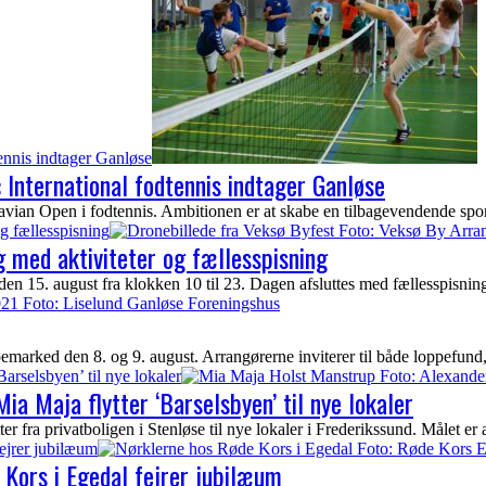
tennis indtager Ganløse
: International fodtennis indtager Ganløse
ian Open i fodtennis. Ambitionen er at skabe en tilbagevendende sportst
g fællesspisning
 med aktiviteter og fællesspisning
n 15. august fra klokken 10 til 23. Dagen afsluttes med fællesspisnin
arked den 8. og 9. august. Arrangørerne inviterer til både loppefund, 
Barselsbyen’ til nye lokaler
ia Maja flytter ‘Barselsbyen’ til nye lokaler
fra privatboligen i Stenløse til nye lokaler i Frederikssund. Målet er at 
ejrer jubilæum
Kors i Egedal fejrer jubilæum