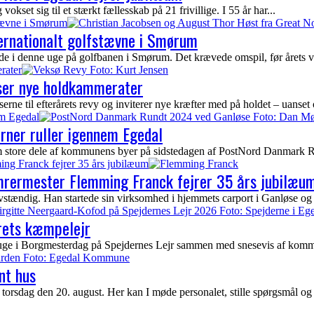
kset sig til et stærkt fællesskab på 21 frivillige. I 55 år har...
stævne i Smørum
ternationalt golfstævne i Smørum
ede i denne uge på golfbanen i Smørum. Det krævede omspil, før årets vi
rater
yser nye holdkammerater
ne til efterårets revy og inviterer nye kræfter med på holdet – uanset 
em Egedal
erner ruller igennem Egedal
nem store dele af kommunens byer på sidstedagen af PostNord Danmark Ru
ing Franck fejrer 35 års jubilæum
ømrermester Flemming Franck fejrer 35 års jubilæu
tændig. Han startede sin virksomhed i hjemmets carport i Ganløse og 
rets kæmpelejr
uge i Borgmesterdag på Spejdernes Lejr sammen med snesevis af kommun
nt hus
torsdag den 20. august. Her kan I møde personalet, stille spørgsmål og