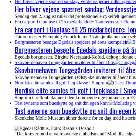
Her bliver vejene spærret søndag: Verdensstjerner ruller igenn
Her bliver vejene spærret søndag: Verdensstj
Søndag den 2. august ruller det professionelle cykelfelt igen
Fra carport i Ganløse til 25 medarbejdere: Tømrermester Flemm
Fra carport i Ganløse til 25 medarbejdere: T
Tømrermester Flemming Franck fejrer 35 års jubilæum som selvs
Borgmesteren besøgte Egedals spejdere på årets kæmpelejr
Borgmesteren besøgte Egedals spejdere på å
Egedals borgmester, Birgitte Neergaard-Kofod, deltog i denne 
Skovbørnehaven Tungegården inviterer til åbent hus
Skovbørnehaven Tungegården inviterer til åbe
Skovbørnehaven Tungegården i Ølstykke inviterer til åbent hus 
Nordisk elite samles til golf i topklasse i Smørum
Nordisk elite samles til golf i topklasse i Sm
Smørum Golfklub danner i den kommende uge rammen om ECCO To
Test evnerne som bueskytte og snit din egen kniv
Test evnerne som bueskytte og snit din egen k
Skenkelsø Mølle Museum åbner dørene for en dag med historisk
"Det kræver mod at være øverste embedsmand! Mod til at sige de u