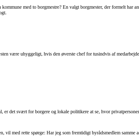
n kommune med to borgmestre? En valgt borgmester, der formelt har an
ogt.
sten være uhyggeligt, hvis den øverste chef for tusindvis af medarbejde
l, er det svært for borgere og lokale politikere at se, hvor privatpers
ren, vil med rette spørge: Har jeg som fremtidigt byrådsmedlem samme 