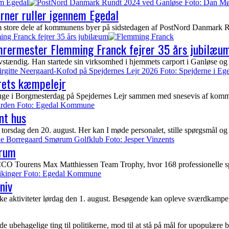
em Egedal
erner ruller igennem Egedal
nem store dele af kommunens byer på sidstedagen af PostNord Danmark Ru
ing Franck fejrer 35 års jubilæum
ømrermester Flemming Franck fejrer 35 års jubilæu
tændig. Han startede sin virksomhed i hjemmets carport i Ganløse og 
rets kæmpelejr
uge i Borgmesterdag på Spejdernes Lejr sammen med snesevis af kommun
nt hus
torsdag den 20. august. Her kan I møde personalet, stille spørgsmål og
ørum
urens Max Matthiessen Team Trophy, hvor 168 professionelle spiller
niv
e aktiviteter lørdag den 1. august. Besøgende kan opleve sværdkampe
behagelige ting til politikerne, mod til at stå på mål for upopulære besl