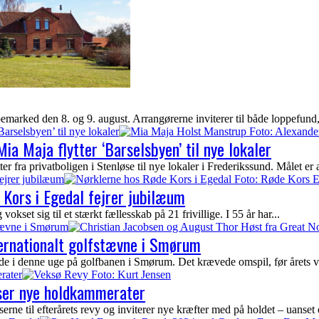
arked den 8. og 9. august. Arrangørerne inviterer til både loppefund, 
Barselsbyen’ til nye lokaler
ia Maja flytter ‘Barselsbyen’ til nye lokaler
fra privatboligen i Stenløse til nye lokaler i Frederikssund. Målet er at 
ejrer jubilæum
Kors i Egedal fejrer jubilæum
kset sig til et stærkt fællesskab på 21 frivillige. I 55 år har...
stævne i Smørum
ternationalt golfstævne i Smørum
ede i denne uge på golfbanen i Smørum. Det krævede omspil, før årets vi
rater
yser nye holdkammerater
ne til efterårets revy og inviterer nye kræfter med på holdet – uanset 