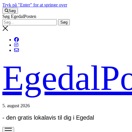
Tryk på "Enter" for at springe over
Søg
Søg EgedalPosten
EgedalPo
5. august 2026
- den gratis lokalavis til dig i Egedal
open