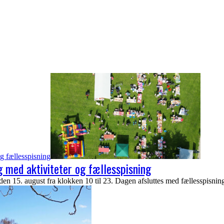
g fællesspisning
 med aktiviteter og fællesspisning
n 15. august fra klokken 10 til 23. Dagen afsluttes med fællesspisnin