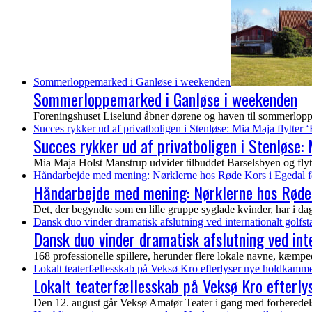
Sommerloppemarked i Ganløse i weekenden
Sommerloppemarked i Ganløse i weekenden
Foreningshuset Liselund åbner dørene og haven til sommerloppem
Succes rykker ud af privatboligen i Stenløse: Mia Maja flytter ‘
Succes rykker ud af privatboligen i Stenløse: M
Mia Maja Holst Manstrup udvider tilbuddet Barselsbyen og flytter 
Håndarbejde med mening: Nørklerne hos Røde Kors i Egedal f
Håndarbejde med mening: Nørklerne hos Røde 
Det, der begyndte som en lille gruppe syglade kvinder, har i dag vo
Dansk duo vinder dramatisk afslutning ved internationalt golf
Dansk duo vinder dramatisk afslutning ved in
168 professionelle spillere, herunder flere lokale navne, kæmp
Lokalt teaterfællesskab på Veksø Kro efterlyser nye holdkamme
Lokalt teaterfællesskab på Veksø Kro efterl
Den 12. august går Veksø Amatør Teater i gang med forberedelser