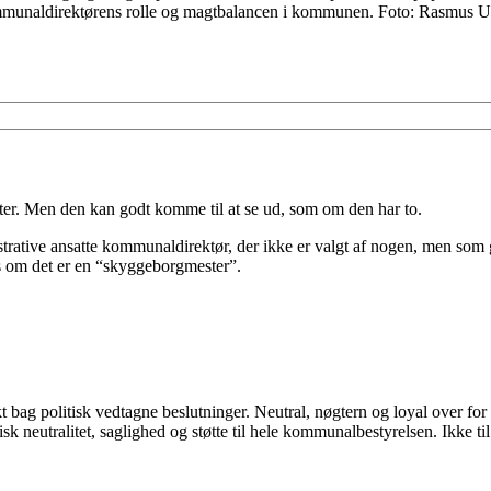
ommunaldirektørens rolle og magtbalancen i kommunen. Foto: Rasmus U
?
er. Men den kan godt komme til at se ud, som om den har to.
istrative ansatte kommunaldirektør, der ikke er valgt af nogen, men so
es om det er en “skyggeborgmester”.
bag politisk vedtagne beslutninger. Neutral, nøgtern og loyal over for et
sk neutralitet, saglighed og støtte til hele kommunalbestyrelsen. Ikke til