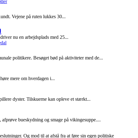
ndt. Vejene på ruten lukkes 30...
m
driver nu en arbejdsplads med 25...
ale politikere. Besøget bød på aktiviteter med de...
 høre mere om hverdagen i...
e dyster. Tilskuerne kan opleve et stærkt...
, afprøve bueskydning og smage på vikingesuppe....
utninger. Og mod til at afstå fra at føre sin egen politiske