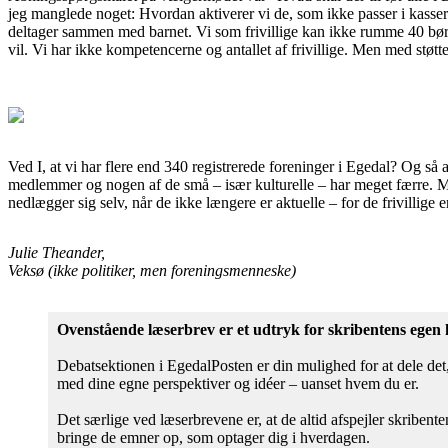
jeg manglede noget: Hvordan aktiverer vi de, som ikke passer i kasserne
deltager sammen med barnet. Vi som frivillige kan ikke rumme 40 børn 
vil. Vi har ikke kompetencerne og antallet af frivillige. Men med støtten
Ved I, at vi har flere end 340 registrerede foreninger i Egedal? Og så
medlemmer og nogen af de små – især kulturelle – har meget færre. Men
nedlægger sig selv, når de ikke længere er aktuelle – for de frivillige 
Julie Theander,
Veksø (ikke politiker, men foreningsmenneske)
Ovenstående læserbrev er et udtryk for skribentens egen
Debatsektionen i EgedalPosten er din mulighed for at dele det, 
med dine egne perspektiver og idéer – uanset hvem du er.
Det særlige ved læserbrevene er, at de altid afspejler skribe
bringe de emner op, som optager dig i hverdagen.