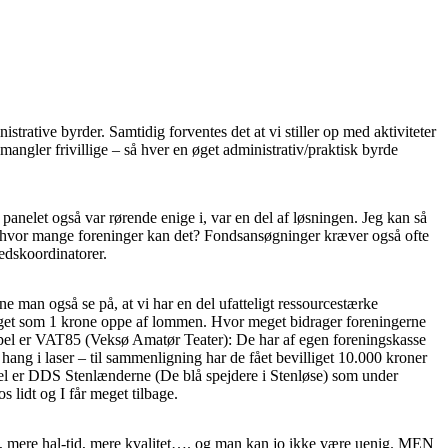
nistrative byrder. Samtidig forventes det at vi stiller op med aktiviteter
mangler frivillige – så hver en øget administrativ/praktisk byrde
 panelet også var rørende enige i, var en del af løsningen. Jeg kan så
 og hvor mange foreninger kan det? Fondsansøgninger kræver også ofte
edskoordinatorer.
e man også se på, at vi har en del ufatteligt ressourcestærke
å meget som 1 krone oppe af lommen. Hvor meget bidrager foreningerne
empel er VAT85 (Veksø Amatør Teater): De har af egen foreningskasse
hang i laser – til sammenligning har de fået bevilliget 10.000 kroner
pel er DDS Stenlænderne (De blå spejdere i Stenløse) som under
 lidt og I får meget tilbage.
ge, mere hal-tid, mere kvalitet…. og man kan jo ikke være uenig. MEN