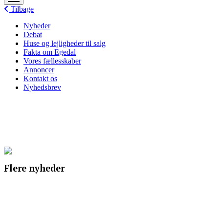
menu
Tilbage
Nyheder
Debat
Huse og lejligheder til salg
Fakta om Egedal
Vores fællesskaber
Annoncer
Kontakt os
Nyhedsbrev
Flere nyheder