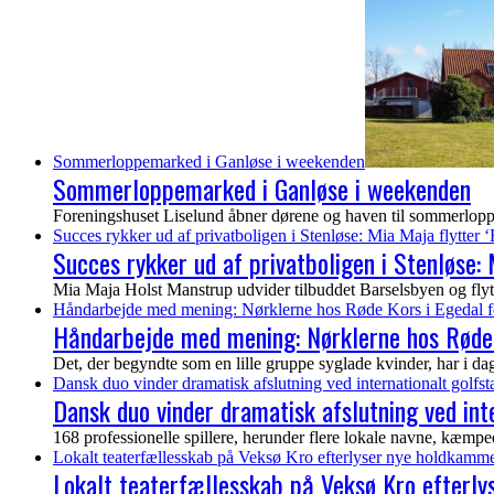
Sommerloppemarked i Ganløse i weekenden
Sommerloppemarked i Ganløse i weekenden
Foreningshuset Liselund åbner dørene og haven til sommerloppem
Succes rykker ud af privatboligen i Stenløse: Mia Maja flytter ‘
Succes rykker ud af privatboligen i Stenløse: M
Mia Maja Holst Manstrup udvider tilbuddet Barselsbyen og flytter 
Håndarbejde med mening: Nørklerne hos Røde Kors i Egedal f
Håndarbejde med mening: Nørklerne hos Røde 
Det, der begyndte som en lille gruppe syglade kvinder, har i dag vo
Dansk duo vinder dramatisk afslutning ved internationalt golf
Dansk duo vinder dramatisk afslutning ved in
168 professionelle spillere, herunder flere lokale navne, kæmp
Lokalt teaterfællesskab på Veksø Kro efterlyser nye holdkamme
Lokalt teaterfællesskab på Veksø Kro efterl