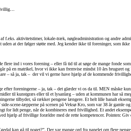
ivillig…
r af f.eks. aktivitetstimer, lokale-træk, nøgleadministration og andre admi
uden at der følger støtte med. Jeg kender ikke til foreninger, som ikke 
e flere ind i vores forening – eller få tid til at søge de mange fonde som
oregår på en matrikel, hvor vi ikke kan fremvise mindst 10 års brugsret
are – så ja, tak – der vil vi gerne have hjælp af de kommende frivilligh
ge efter foreningerne – ja, tak – det glæder vi os da til. MEN måske kunn
er midler til kunstgræs eller til et lysanlæg – uden at kommunen har s
ningerne tilbyder, så rækker pengene længere. Et helt lille banalt eks
e af side-scene-tæpperne på scenen på Veksø Kro, som var 38 år gamle og 
ngt for lidt penge, når de kombineres med frivillighed. Et andet eksem
 hjælp af frivillige forældre med de rette kompetencer. Pointen: Giv os
Egedal kan gå til noget?”. Der var mange ord fra panelet om flere pen