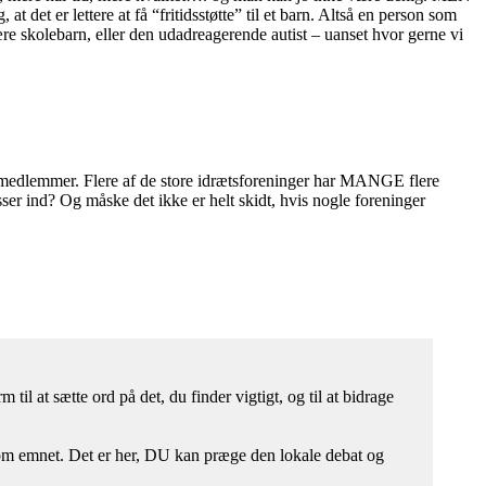
det er lettere at få “fritidsstøtte” til et barn. Altså en person som
re skolebarn, eller den udadreagerende autist – uanset hvor gerne vi
150 medlemmer. Flere af de store idrætsforeninger har MANGE flere
er ind? Og måske det ikke er helt skidt, hvis nogle foreninger
il at sætte ord på det, du finder vigtigt, og til at bidrage
r om emnet. Det er her, DU kan præge den lokale debat og