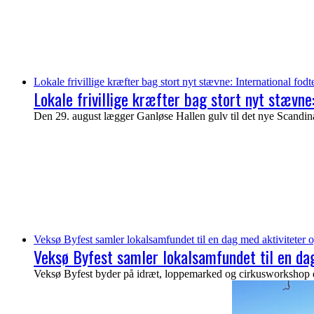
Lokale frivillige kræfter bag stort nyt stævne: International fod
Lokale frivillige kræfter bag stort nyt stævne
Den 29. august lægger Ganløse Hallen gulv til det nye Scandinav
Veksø Byfest samler lokalsamfundet til en dag med aktiviteter o
Veksø Byfest samler lokalsamfundet til en dag
Veksø Byfest byder på idræt, loppemarked og cirkusworkshop de