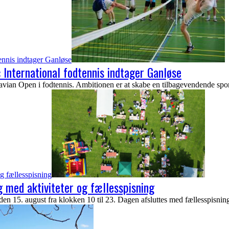
tennis indtager Ganløse
: International fodtennis indtager Ganløse
ian Open i fodtennis. Ambitionen er at skabe en tilbagevendende sportst
g fællesspisning
 med aktiviteter og fællesspisning
n 15. august fra klokken 10 til 23. Dagen afsluttes med fællesspisnin