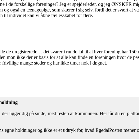
 i de forskellige foreninger? Jeg er spejderleder, og jeg ØNSKER mig, at 
og også en teenagepige, som skærer i sig selv, fordi det er svært at væ
 til individet kan vi åbne fællesskabet for flere.
 alle de uregistrerede… det svarer i runde tal til at hver forening har 
 mon ikke der er basis for at alle kan finde en foreningen hvor de pass
er frivillige mange steder og har ikke timer nok i døgnet.
 holdning
der ligger dig på sinde, med resten af kommunen. Her får du en platform t
ntens egne holdninger og ikke er et udtryk for, hvad EgedalPosten mene