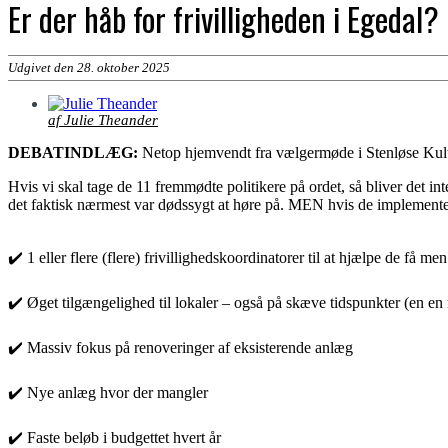
Er der håb for frivilligheden i Egedal?
Udgivet den 28. oktober 2025
af Julie Theander
DEBATINDLÆG:
Netop hjemvendt fra vælgermøde i Stenløse Kultur
Hvis vi skal tage de 11 fremmødte politikere på ordet, så bliver det in
det faktisk nærmest var dødssygt at høre på. MEN hvis de implementerer
✔️ 1 eller flere (flere) frivillighedskoordinatorer til at hjælpe de få 
✔️ Øget tilgængelighed til lokaler – også på skæve tidspunkter (en e
✔️ Massiv fokus på renoveringer af eksisterende anlæg
✔️ Nye anlæg hvor der mangler
✔️ Faste beløb i budgettet hvert år