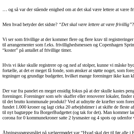
… og så var der stående enighed om at det skal være lettere at være fr
Men hvad betyder det sidste?
“Det skal være lettere at være frivillig”
?
Vi ser som frivillige at der kommer flere og flere krav til registreringe
til arrangementer som f.eks. frivillighedsmessen og Copenhagen Sprint 
“koster” på antallet af frivillige timer.
Hvis vi ikke skulle registrere op og ned af stolper, kunne vi måske byd
fortælle, at det er meget få fonde, som ønsker at støtte noget, som f
tegninger og grundige budgetter, hvilket mange foreninger ikke kan kl
Der var fra panelet en meget ensidig fokus på at der skulle kastes pen
foreninger. Foreninger som selv skaffer eller renoverer lokaler, find
til det brutto kommunale produkt? Ved at udnytte de kræfter som fore
fundet 1.000 kroner og lagt cirka 20 arbejdstimer i at skifte de flest
til nyt bagtæppe fra BorgerBudgettet (og tak for det). Man kommer la
corona for 0 kommunekroner satte 2 lysmaster og 4 spots op udenfor ved
Åbningsspørgsmålet på vælgermødet var “Hvad skal der til før alle i 