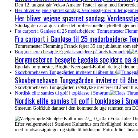
Den 12. august går Veksø Amatør Teater i gang med forberedelser
Her bliver vejene spærret søndag: Verdensstjerner ruller igenn
Her bliver vejene spærret søndag: Verdensstj
Søndag den 2. august ruller det professionelle cykelfelt igen
Fra carport i Ganløse til 25 medarbejdere: Tømrermester Flemm
Fra carport i Ganløse til 25 medarbejdere: T
Tømrermester Flemming Franck fejrer 35 års jubilæum som selvs
Borgmesteren besøgte Egedals spejdere på årets kæmpelejr
Borgmesteren besøgte Egedals spejdere på å
Egedals borgmester, Birgitte Neergaard-Kofod, deltog i denne 
Skovbørnehaven Tungegården inviterer til åbent hus
Skovbørnehaven Tungegården inviterer til åbe
Skovbørnehaven Tungegården i Ølstykke inviterer til åbent hus 
Nordisk elite samles til golf i topklasse i Smørum
Nordisk elite samles til golf i topklasse i Sm
Smørum Golfklub danner i den kommende uge rammen om ECCO To
Efter vælgermødet i Stenløse Kulturhus om frivillighed, idræt og
med fondsansøgninger og støtte til inklusion. Foto: Julie Thean