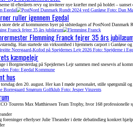
ne til efterårets revy og inviterer nye kræfter med på holdet – uanset 
em Egedal
erner ruller igennem Egedal
nem store dele af kommunens byer på sidstedagen af PostNord Danmark Ru
ing Franck fejrer 35 års jubilæum
ømrermester Flemming Franck fejrer 35 års jubilæu
tændig. Han startede sin virksomhed i hjemmets carport i Ganløse og 
rets kæmpelejr
uge i Borgmesterdag på Spejdernes Lejr sammen med snesevis af kommun
nt hus
torsdag den 20. august. Her kan I møde personalet, stille spørgsmål og
ørum
urens Max Matthiessen Team Trophy, hvor 168 professionelle spiller
 foreninger efterlyser Julie Theander i dette debatindlæg konkret hjælp 
der