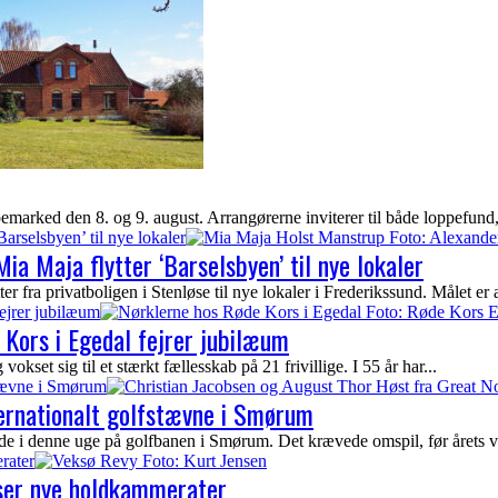
arked den 8. og 9. august. Arrangørerne inviterer til både loppefund, 
Barselsbyen’ til nye lokaler
ia Maja flytter ‘Barselsbyen’ til nye lokaler
fra privatboligen i Stenløse til nye lokaler i Frederikssund. Målet er at 
ejrer jubilæum
Kors i Egedal fejrer jubilæum
kset sig til et stærkt fællesskab på 21 frivillige. I 55 år har...
stævne i Smørum
ternationalt golfstævne i Smørum
ede i denne uge på golfbanen i Smørum. Det krævede omspil, før årets vi
rater
yser nye holdkammerater