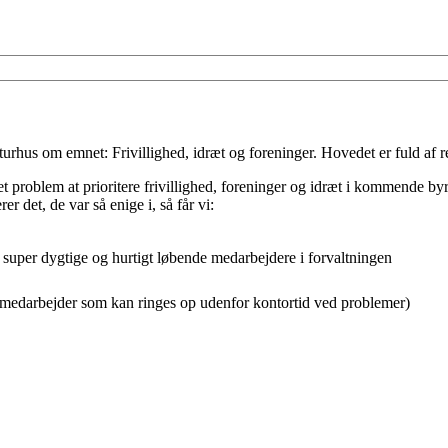
hus om emnet: Frivillighed, idræt og foreninger. Hovedet er fuld af ref
tet problem at prioritere frivillighed, foreninger og idræt i kommende b
 det, de var så enige i, så får vi:
men super dygtige og hurtigt løbende medarbejdere i forvaltningen
n medarbejder som kan ringes op udenfor kontortid ved problemer)