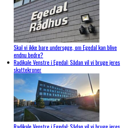
Skal vi ikke bare undersøge, om Egedal kan blive
endnu bedre?
Radikale Venstre i Egedal: Sådan vil vi bruge jeres
skattekroner
Radikale Venstre i Egedal: Sådan vil vi bruge jeres