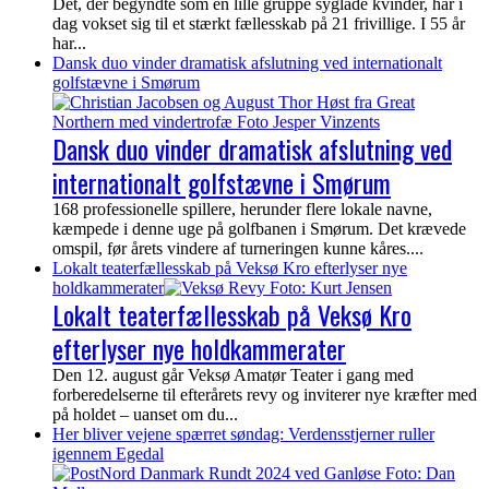
Det, der begyndte som en lille gruppe syglade kvinder, har i
dag vokset sig til et stærkt fællesskab på 21 frivillige. I 55 år
har...
Dansk duo vinder dramatisk afslutning ved internationalt
golfstævne i Smørum
Dansk duo vinder dramatisk afslutning ved
internationalt golfstævne i Smørum
168 professionelle spillere, herunder flere lokale navne,
kæmpede i denne uge på golfbanen i Smørum. Det krævede
omspil, før årets vindere af turneringen kunne kåres....
Lokalt teaterfællesskab på Veksø Kro efterlyser nye
holdkammerater
Lokalt teaterfællesskab på Veksø Kro
efterlyser nye holdkammerater
Den 12. august går Veksø Amatør Teater i gang med
forberedelserne til efterårets revy og inviterer nye kræfter med
på holdet – uanset om du...
Her bliver vejene spærret søndag: Verdensstjerner ruller
igennem Egedal