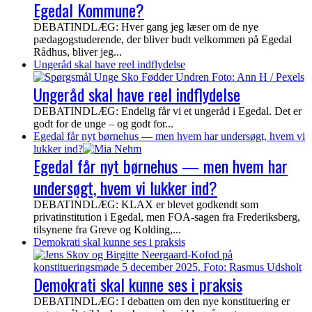
Egedal Kommune?
DEBATINDLÆG: Hver gang jeg læser om de nye
pædagogstuderende, der bliver budt velkommen på Egedal
Rådhus, bliver jeg...
Ungeråd skal have reel indflydelse
Ungeråd skal have reel indflydelse
DEBATINDLÆG: Endelig får vi et ungeråd i Egedal. Det er
godt for de unge – og godt for...
Egedal får nyt børnehus — men hvem har undersøgt, hvem vi
lukker ind?
Egedal får nyt børnehus — men hvem har
undersøgt, hvem vi lukker ind?
DEBATINDLÆG: KLAX er blevet godkendt som
privatinstitution i Egedal, men FOA-sagen fra Frederiksberg,
tilsynene fra Greve og Kolding,...
Demokrati skal kunne ses i praksis
Demokrati skal kunne ses i praksis
DEBATINDLÆG: I debatten om den nye konstituering er