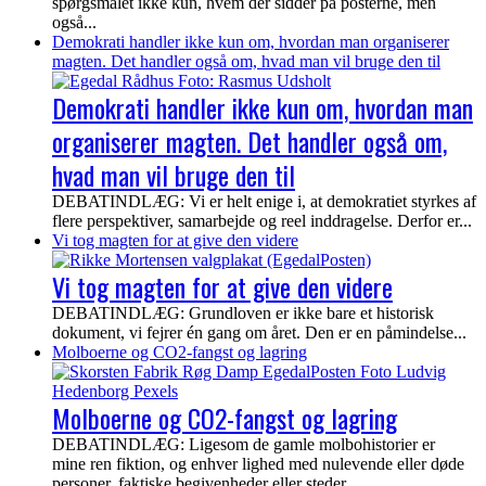
spørgsmålet ikke kun, hvem der sidder på posterne, men
også...
Demokrati handler ikke kun om, hvordan man organiserer
magten. Det handler også om, hvad man vil bruge den til
Demokrati handler ikke kun om, hvordan man
organiserer magten. Det handler også om,
hvad man vil bruge den til
DEBATINDLÆG: Vi er helt enige i, at demokratiet styrkes af
flere perspektiver, samarbejde og reel inddragelse. Derfor er...
Vi tog magten for at give den videre
Vi tog magten for at give den videre
DEBATINDLÆG: Grundloven er ikke bare et historisk
dokument, vi fejrer én gang om året. Den er en påmindelse...
Molboerne og CO2-fangst og lagring
Molboerne og CO2-fangst og lagring
DEBATINDLÆG: Ligesom de gamle molbohistorier er
mine ren fiktion, og enhver lighed med nulevende eller døde
personer, faktiske begivenheder eller steder...