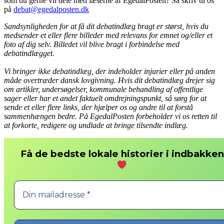
som du gerne vil dele med læserne af EgedalPosten? Så skriv til os
på
debat@egedalposten.dk
Sandsynligheden for at få dit debatindlæg bragt er størst, hvis du
medsender et eller flere billeder med relevans for emnet og/eller et
foto af dig selv. Billedet vil blive bragt i forbindelse med
debatindlægget.
Vi bringer ikke debatindlæg, der indeholder injurier eller på anden
måde overtræder dansk lovgivning. Hvis dit debatindlæg drejer sig
om artikler, undersøgelser, kommunale behandling af offentlige
sager eller har et andet faktuelt omdrejningspunkt, så sørg for at
sende et eller flere links, der hjælper os og andre til at forstå
sammenhængen bedre. På EgedalPosten forbeholder vi os retten til
at forkorte, redigere og undlade at bringe tilsendte indlæg.
Få de bedste lokale historier i indbakken