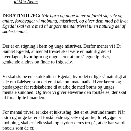
af Mia Nehm
DEBATINDLÆG:
Når børn og unge lærer at forstå sig selv og
andre, forebygger vi mobning, mistrivsel, og giver dem mod på livet.
Egedal skal være med til at gøre mental trivsel til en naturlig del af
skoleskemaet.
Der er en stigning i børn og unge mistrives. Derfor mener vi i Et
Samlet Egedal, at mental trivsel skal være en naturlig del af
hverdagen, hvor børn og unge lærer at forstå egne følelser,
genkende andres og finde ro i sig selv.
Vi skal skabe en skolekultur i Egedal, hvor det er lige så naturligt at
tale om følelser, som det er at tale om matematik. Hvor lærere og
pædagoger får redskaberne til at arbejde med børns og unges
mentale sundhed. Og hvor vi giver eleverne den forståelse, der skal
til for at løfte hinanden.
For mental trivsel er ikke et luksusfag, det er et livsfundament. Når
børn og unge lærer at forstå både sig selv og andre, forebygger vi
mobning, skaber fællesskab og styrker deres tro på, at de har værdi,
præcis som de er.