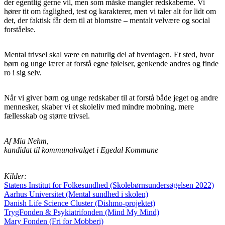
der egentlig gerne vil, men som måske mangler redskaberne. Vi
hører tit om faglighed, test og karakterer, men vi taler alt for lidt om
det, der faktisk får dem til at blomstre – mentalt velvære og social
forståelse.
Mental trivsel skal være en naturlig del af hverdagen. Et sted, hvor
børn og unge lærer at forstå egne følelser, genkende andres og finde
ro i sig selv.
Når vi giver børn og unge redskaber til at forstå både jeget og andre
mennesker, skaber vi et skoleliv med mindre mobning, mere
fællesskab og større trivsel.
Af Mia Nehm,
kandidat til kommunalvalget i Egedal Kommune
Kilder:
Statens Institut for Folkesundhed (Skolebørnsundersøgelsen 2022)
Aarhus Universitet (Mental sundhed i skolen)
Danish Life Science Cluster (Dishmo-projektet)
TrygFonden & Psykiatrifonden (Mind My Mind)
Mary Fonden (Fri for Mobberi)