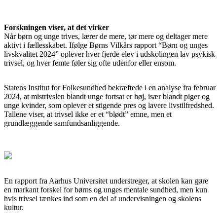
Forskningen viser, at det virker
Når børn og unge trives, lærer de mere, tør mere og deltager mere
aktivt i fællesskabet. Ifølge Børns Vilkårs rapport “Børn og unges
livskvalitet 2024” oplever hver fjerde elev i udskolingen lav psykisk
trivsel, og hver femte føler sig ofte udenfor eller ensom.
Statens Institut for Folkesundhed bekræftede i en analyse fra februar
2024, at mistrivslen blandt unge fortsat er høj, især blandt piger og
unge kvinder, som oplever et stigende pres og lavere livstilfredshed.
Tallene viser, at trivsel ikke er et “blødt” emne, men et
grundlæggende samfundsanliggende.
En rapport fra Aarhus Universitet understreger, at skolen kan gøre
en markant forskel for børns og unges mentale sundhed, men kun
hvis trivsel tænkes ind som en del af undervisningen og skolens
kultur.