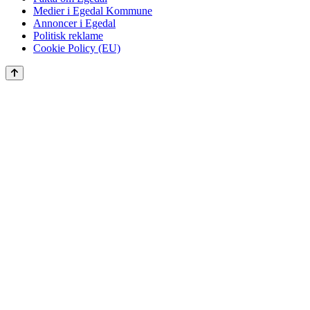
Medier i Egedal Kommune
Annoncer i Egedal
Politisk reklame
Cookie Policy (EU)
Scroll
to
the
top