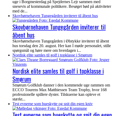
uge i Borgmesterdag på Spejdernes Lejr sammen med
snesevis af kommunale politikere. Besøget bød på aktiviteter
med de...
Skovbørnehaven Tungegården inviterer til åbent hus
Skovbørnehaven Tungegården inviterer til
åbent hus
Skovbørnehaven Tungegården i Ølstykke inviterer til åbent
hus torsdag den 20. august. Her kan I møde personalet, stille
spørgsmål og høre mere om hverdagen i...
Nordisk elite samles til golf i topklasse i Smørum
Nordisk elite samles til golf i topklasse i
Smørum
Smørum Golfklub danner i den kommende uge rammen om
ECCO Tourens Max Matthiessen Team Trophy, hvor 168
professionelle spillere dyster. Tilskuerne kan opleve et
stærkt...
Test evnerne som bueskytte og snit din egen kniv
Test evnerne som bueskytte og snit din egen