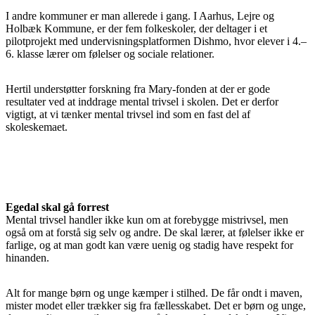
I andre kommuner er man allerede i gang. I Aarhus, Lejre og
Holbæk Kommune, er der fem folkeskoler, der deltager i et
pilotprojekt med undervisningsplatformen Dishmo, hvor elever i 4.–
6. klasse lærer om følelser og sociale relationer.
Hertil understøtter forskning fra Mary-fonden at der er gode
resultater ved at inddrage mental trivsel i skolen. Det er derfor
vigtigt, at vi tænker mental trivsel ind som en fast del af
skoleskemaet.
Egedal skal gå forrest
Mental trivsel handler ikke kun om at forebygge mistrivsel, men
også om at forstå sig selv og andre. De skal lærer, at følelser ikke er
farlige, og at man godt kan være uenig og stadig have respekt for
hinanden.
Alt for mange børn og unge kæmper i stilhed. De får ondt i maven,
mister modet eller trækker sig fra fællesskabet. Det er børn og unge,