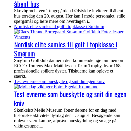
åbent hus
Skovbørnehaven Tungegården i Ølstykke inviterer til åbent
hus torsdag den 20. august. Her kan I møde personalet, stille
spørgsmål og høre mere om hverdagen i...
Nordisk elite samles til golf i topklasse i Smørum
Nordisk elite samles til golf i topklasse i
Smørum
Smørum Golfklub danner i den kommende uge rammen om
ECCO Tourens Max Matthiessen Team Trophy, hvor 168
professionelle spillere dyster. Tilskuerne kan opleve et
stærkt...
Test evnerne som bueskytte og snit din egen kniv
Test evnerne som bueskytte og snit din egen
kniv
Skenkelsø Mølle Museum åbner dørene for en dag med
historiske aktiviteter lørdag den 1. august. Besøgende kan
opleve sværdkampe, afprøve bueskydning og smage på
vikingesuppe....