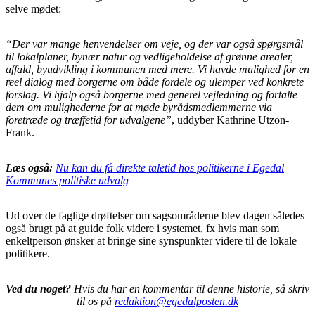
selve mødet:
“Der var mange henvendelser om veje, og der var også spørgsmål
til lokalplaner, bynær natur og vedligeholdelse af grønne arealer,
affald, byudvikling i kommunen med mere. Vi havde mulighed for en
reel dialog med borgerne om både fordele og ulemper ved konkrete
forslag. Vi hjalp også borgerne med generel vejledning og fortalte
dem om mulighederne for at møde byrådsmedlemmerne via
foretræde og træffetid for udvalgene”
, uddyber Kathrine Utzon-
Frank.
Læs også:
Nu kan du få direkte taletid hos politikerne i Egedal
Kommunes politiske udvalg
Ud over de faglige drøftelser om sagsområderne blev dagen således
også brugt på at guide folk videre i systemet, fx hvis man som
enkeltperson ønsker at bringe sine synspunkter videre til de lokale
politikere.
Ved du noget?
Hvis du har en kommentar til denne historie, så skriv
til os på
redaktion@egedalposten.dk