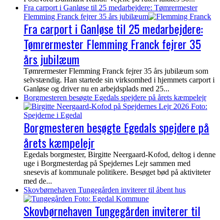
Fra carport i Ganløse til 25 medarbejdere: Tømrermester
Flemming Franck fejrer 35 års jubilæum
Fra carport i Ganløse til 25 medarbejdere:
Tømrermester Flemming Franck fejrer 35
års jubilæum
Tømrermester Flemming Franck fejrer 35 års jubilæum som
selvstændig. Han startede sin virksomhed i hjemmets carport i
Ganløse og driver nu en arbejdsplads med 25...
Borgmesteren besøgte Egedals spejdere på årets kæmpelejr
Borgmesteren besøgte Egedals spejdere på
årets kæmpelejr
Egedals borgmester, Birgitte Neergaard-Kofod, deltog i denne
uge i Borgmesterdag på Spejdernes Lejr sammen med
snesevis af kommunale politikere. Besøget bød på aktiviteter
med de...
Skovbørnehaven Tungegården inviterer til åbent hus
Skovbørnehaven Tungegården inviterer til