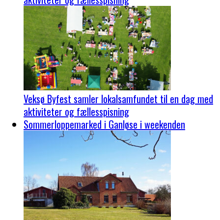
Veksø Byfest samler lokalsamfundet til en dag med
aktiviteter og fællesspisning
Sommerloppemarked i Ganløse i weekenden