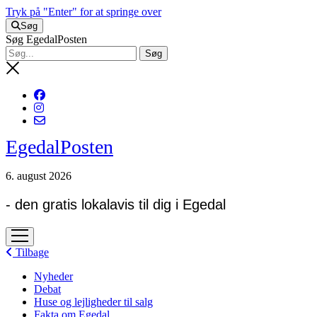
Tryk på "Enter" for at springe over
Søg
Søg EgedalPosten
EgedalPosten
6. august 2026
- den gratis lokalavis til dig i Egedal
open
menu
Tilbage
Nyheder
Debat
Huse og lejligheder til salg
Fakta om Egedal