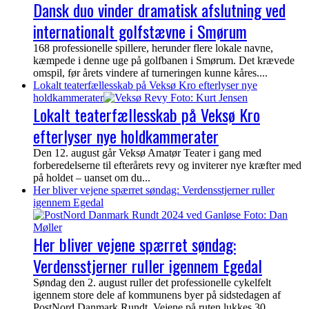
Dansk duo vinder dramatisk afslutning ved
internationalt golfstævne i Smørum
168 professionelle spillere, herunder flere lokale navne,
kæmpede i denne uge på golfbanen i Smørum. Det krævede
omspil, før årets vindere af turneringen kunne kåres....
Lokalt teaterfællesskab på Veksø Kro efterlyser nye
holdkammerater
Lokalt teaterfællesskab på Veksø Kro
efterlyser nye holdkammerater
Den 12. august går Veksø Amatør Teater i gang med
forberedelserne til efterårets revy og inviterer nye kræfter med
på holdet – uanset om du...
Her bliver vejene spærret søndag: Verdensstjerner ruller
igennem Egedal
Her bliver vejene spærret søndag:
Verdensstjerner ruller igennem Egedal
Søndag den 2. august ruller det professionelle cykelfelt
igennem store dele af kommunens byer på sidstedagen af
PostNord Danmark Rundt. Vejene på ruten lukkes 30...