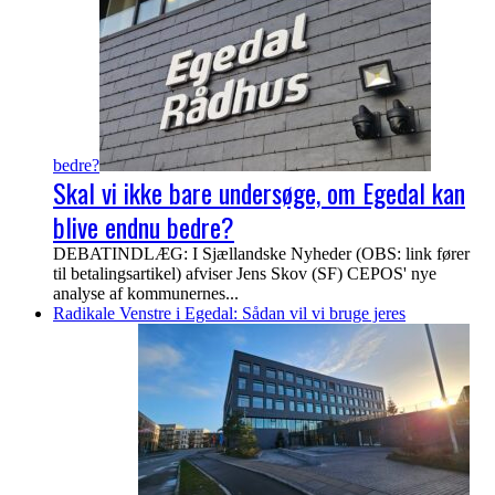
bedre?
Skal vi ikke bare undersøge, om Egedal kan
blive endnu bedre?
DEBATINDLÆG: I Sjællandske Nyheder (OBS: link fører
til betalingsartikel) afviser Jens Skov (SF) CEPOS' nye
analyse af kommunernes...
Radikale Venstre i Egedal: Sådan vil vi bruge jeres