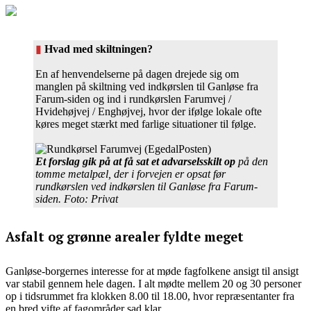
▮
Hvad med skiltningen?
En af henvendelserne på dagen drejede sig om
manglen på skiltning ved indkørslen til Ganløse fra
Farum-siden og ind i rundkørslen Farumvej /
Hvidehøjvej / Enghøjvej, hvor der ifølge lokale ofte
køres meget stærkt med farlige situationer til følge.
Et forslag gik på at få sat et advarselsskilt op
på den
tomme metalpæl, der i forvejen er opsat før
rundkørslen ved indkørslen til Ganløse fra Farum-
siden. Foto: Privat
Asfalt og grønne arealer fyldte meget
Ganløse-borgernes interesse for at møde fagfolkene ansigt til ansigt
var stabil gennem hele dagen. I alt mødte mellem 20 og 30 personer
op i tidsrummet fra klokken 8.00 til 18.00, hvor repræsentanter fra
en bred vifte af fagområder sad klar.