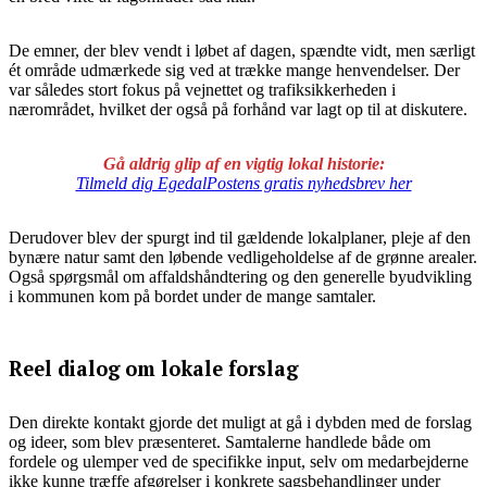
De emner, der blev vendt i løbet af dagen, spændte vidt, men særligt
ét område udmærkede sig ved at trække mange henvendelser. Der
var således stort fokus på vejnettet og trafiksikkerheden i
nærområdet, hvilket der også på forhånd var lagt op til at diskutere.
Gå aldrig glip af en vigtig lokal historie:
Tilmeld dig EgedalPostens gratis nyhedsbrev her
Derudover blev der spurgt ind til gældende lokalplaner, pleje af den
bynære natur samt den løbende vedligeholdelse af de grønne arealer.
Også spørgsmål om affaldshåndtering og den generelle byudvikling
i kommunen kom på bordet under de mange samtaler.
Reel dialog om lokale forslag
Den direkte kontakt gjorde det muligt at gå i dybden med de forslag
og ideer, som blev præsenteret. Samtalerne handlede både om
fordele og ulemper ved de specifikke input, selv om medarbejderne
ikke kunne træffe afgørelser i konkrete sagsbehandlinger under