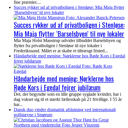
fine præmier....
Succes rykker ud af privatboligen i Stenløse: Mia Maja flytter
‘Barselsbyen’ til nye lokaler
Succes rykker ud af privatboligen i Stenløse:
Mia Maja flytter ‘Barselsbyen’ til nye lokaler
Mia Maja Holst Manstrup udvider tilbuddet Barselsbyen og
flytter fra privatboligen i Stenløse til nye lokaler i
Frederikssund. Målet er at skabe et tiltrængt fristed...
Håndarbejde med mening: Nørklerne hos Røde Kors i Egedal
fejrer jubilæum
Håndarbejde med mening: Nørklerne hos
Røde Kors i Egedal fejrer jubilæum
Det, der begyndte som en lille gruppe syglade kvinder, har i
dag vokset sig til et stærkt fællesskab på 21 frivillige. I 55 år
har...
Dansk duo vinder dramatisk afslutning ved internationalt
golfstævne i Smørum