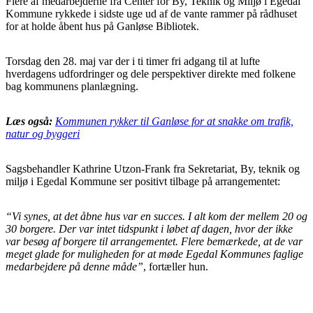
Flere af medarbejderne fra Center for By, Teknik og Miljø i Egedal
Kommune rykkede i sidste uge ud af de vante rammer på rådhuset
for at holde åbent hus på Ganløse Bibliotek.
Torsdag den 28. maj var der i ti timer fri adgang til at lufte
hverdagens udfordringer og dele perspektiver direkte med folkene
bag kommunens planlægning.
Læs også:
Kommunen rykker til Ganløse for at snakke om trafik,
natur og byggeri
Sagsbehandler Kathrine Utzon-Frank fra Sekretariat, By, teknik og
miljø i Egedal Kommune ser positivt tilbage på arrangementet:
“Vi synes, at det åbne hus var en succes. I alt kom der mellem 20 og
30 borgere. Der var intet tidspunkt i løbet af dagen, hvor der ikke
var besøg af borgere til arrangementet. Flere bemærkede, at de var
meget glade for muligheden for at møde Egedal Kommunes faglige
medarbejdere på denne måde”
, fortæller hun.