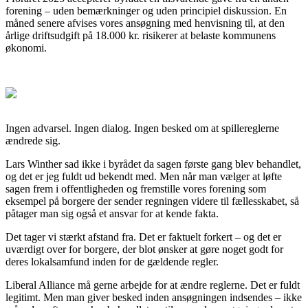
forening – uden bemærkninger og uden principiel diskussion. En
måned senere afvises vores ansøgning med henvisning til, at den
årlige driftsudgift på 18.000 kr. risikerer at belaste kommunens
økonomi.
Ingen advarsel. Ingen dialog. Ingen besked om at spillereglerne
ændrede sig.
Lars Winther sad ikke i byrådet da sagen første gang blev behandlet,
og det er jeg fuldt ud bekendt med. Men når man vælger at løfte
sagen frem i offentligheden og fremstille vores forening som
eksempel på borgere der sender regningen videre til fællesskabet, så
påtager man sig også et ansvar for at kende fakta.
Det tager vi stærkt afstand fra. Det er faktuelt forkert – og det er
uværdigt over for borgere, der blot ønsker at gøre noget godt for
deres lokalsamfund inden for de gældende regler.
Liberal Alliance må gerne arbejde for at ændre reglerne. Det er fuldt
legitimt. Men man giver besked inden ansøgningen indsendes – ikke