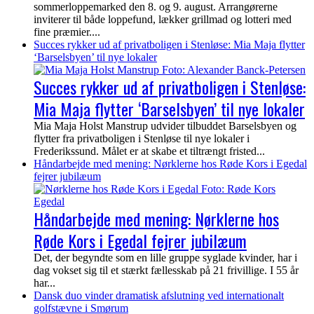
sommerloppemarked den 8. og 9. august. Arrangørerne
inviterer til både loppefund, lækker grillmad og lotteri med
fine præmier....
Succes rykker ud af privatboligen i Stenløse: Mia Maja flytter
‘Barselsbyen’ til nye lokaler
Succes rykker ud af privatboligen i Stenløse:
Mia Maja flytter ‘Barselsbyen’ til nye lokaler
Mia Maja Holst Manstrup udvider tilbuddet Barselsbyen og
flytter fra privatboligen i Stenløse til nye lokaler i
Frederikssund. Målet er at skabe et tiltrængt fristed...
Håndarbejde med mening: Nørklerne hos Røde Kors i Egedal
fejrer jubilæum
Håndarbejde med mening: Nørklerne hos
Røde Kors i Egedal fejrer jubilæum
Det, der begyndte som en lille gruppe syglade kvinder, har i
dag vokset sig til et stærkt fællesskab på 21 frivillige. I 55 år
har...
Dansk duo vinder dramatisk afslutning ved internationalt
golfstævne i Smørum