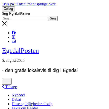
Tryk på "Enter" for at springe over
Søg
Søg EgedalPosten
EgedalPosten
5. august 2026
- den gratis lokalavis til dig i Egedal
open
menu
Tilbage
Nyheder
Debat
Huse og lejligheder til salg
Fakta om Egedal