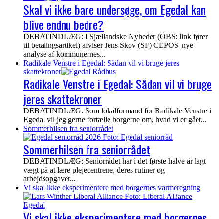
Skal vi ikke bare undersøge, om Egedal kan
blive endnu bedre?
DEBATINDLÆG: I Sjællandske Nyheder (OBS: link fører
til betalingsartikel) afviser Jens Skov (SF) CEPOS' nye
analyse af kommunernes...
Radikale Venstre i Egedal: Sådan vil vi bruge jeres
skattekroner
Radikale Venstre i Egedal: Sådan vil vi bruge
jeres skattekroner
DEBATINDLÆG: Som lokalformand for Radikale Venstre i
Egedal vil jeg gerne fortælle borgerne om, hvad vi er gået...
Sommerhilsen fra seniorrådet
Sommerhilsen fra seniorrådet
DEBATINDLÆG: Seniorrådet har i det første halve år lagt
vægt på at lære plejecentrene, deres rutiner og
arbejdsopgaver...
Vi skal ikke eksperimentere med borgernes varmeregning
Vi skal ikke eksperimentere med borgernes