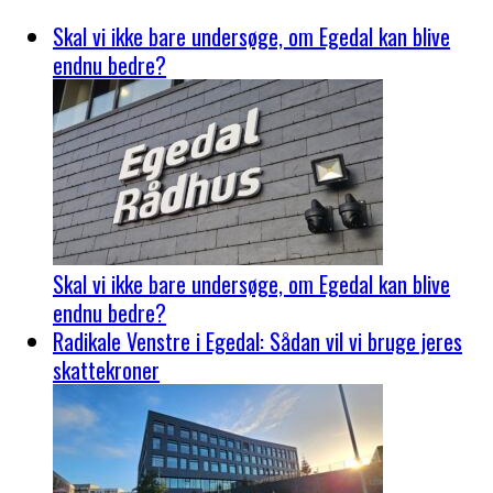
Skal vi ikke bare undersøge, om Egedal kan blive
endnu bedre?
Skal vi ikke bare undersøge, om Egedal kan blive
endnu bedre?
Radikale Venstre i Egedal: Sådan vil vi bruge jeres
skattekroner