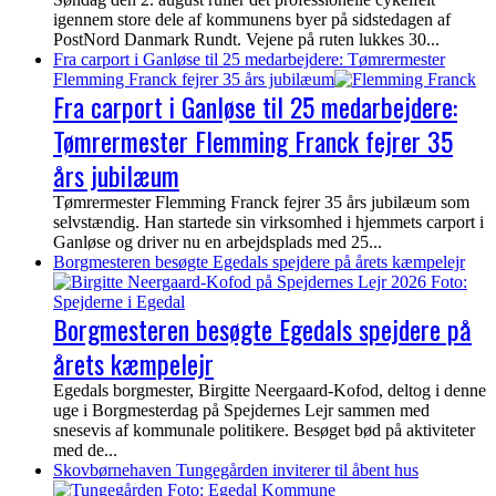
igennem store dele af kommunens byer på sidstedagen af
PostNord Danmark Rundt. Vejene på ruten lukkes 30...
Fra carport i Ganløse til 25 medarbejdere: Tømrermester
Flemming Franck fejrer 35 års jubilæum
Fra carport i Ganløse til 25 medarbejdere:
Tømrermester Flemming Franck fejrer 35
års jubilæum
Tømrermester Flemming Franck fejrer 35 års jubilæum som
selvstændig. Han startede sin virksomhed i hjemmets carport i
Ganløse og driver nu en arbejdsplads med 25...
Borgmesteren besøgte Egedals spejdere på årets kæmpelejr
Borgmesteren besøgte Egedals spejdere på
årets kæmpelejr
Egedals borgmester, Birgitte Neergaard-Kofod, deltog i denne
uge i Borgmesterdag på Spejdernes Lejr sammen med
snesevis af kommunale politikere. Besøget bød på aktiviteter
med de...
Skovbørnehaven Tungegården inviterer til åbent hus