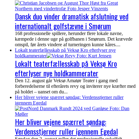
Dansk duo vinder dramatisk afslutning ved
internationalt golfstævne i Smørum
168 professionelle spillere, herunder flere lokale navne,
kæmpede i denne uge på golfbanen i Smørum. Det krævede
omspil, før årets vindere af turneringen kunne kåres....
Lokalt teaterfællesskab på Veksø Kro efterlyser nye
holdkammerater
Lokalt teaterfællesskab på Veksø Kro
efterlyser nye holdkammerater
Den 12. august går Veksø Amatør Teater i gang med
forberedelserne til efterårets revy og inviterer nye kræfter med
på holdet – uanset om du...
Her bliver vejene spærret søndag: Verdensstjerner ruller
igennem Egedal
Her bliver vejene spærret søndag:
Verdensstjerner ruller igennem Egedal
Søndag den 2. august ruller det professionelle cykelfelt