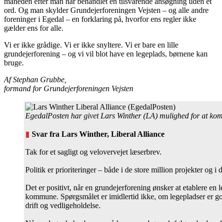
måneden efter man har behandlet en tilsvarende ansøgning uden et
ord. Og man skylder Grundejerforeningen Vejsten – og alle andre
foreninger i Egedal – en forklaring på, hvorfor ens regler ikke
gælder ens for alle.
Vi er ikke grådige. Vi er ikke snyltere. Vi er bare en lille
grundejerforening – og vi vil blot have en legeplads, børnene kan
bruge.
Af Stephan Grubbe,
formand for Grundejerforeningen Vejsten
EgedalPosten har givet Lars Winther (LA) mulighed for at kom
▮
Svar fra Lars Winther, Liberal Alliance
Tak for et sagligt og velovervejet læserbrev.
Politik er prioriteringer – både i de store million projekter og
Det er positivt, når en grundejerforening ønsker at etablere en 
kommune. Spørgsmålet er imidlertid ikke, om legepladser er god
drift og vedligeholdelse.