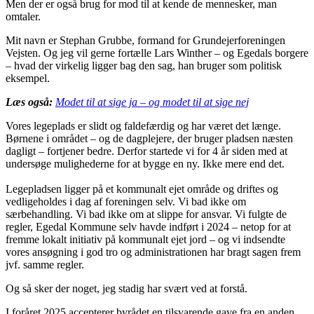
Men der er også brug for mod til at kende de mennesker, man
omtaler.
Mit navn er Stephan Grubbe, formand for Grundejerforeningen
Vejsten. Og jeg vil gerne fortælle Lars Winther – og Egedals borgere
– hvad der virkelig ligger bag den sag, han bruger som politisk
eksempel.
Læs også:
Modet til at sige ja – og modet til at sige nej
Vores legeplads er slidt og faldefærdig og har været det længe.
Børnene i området – og de dagplejere, der bruger pladsen næsten
dagligt – fortjener bedre. Derfor startede vi for 4 år siden med at
undersøge mulighederne for at bygge en ny. Ikke mere end det.
Legepladsen ligger på et kommunalt ejet område og driftes og
vedligeholdes i dag af foreningen selv. Vi bad ikke om
særbehandling. Vi bad ikke om at slippe for ansvar. Vi fulgte de
regler, Egedal Kommune selv havde indført i 2024 – netop for at
fremme lokalt initiativ på kommunalt ejet jord – og vi indsendte
vores ansøgning i god tro og administrationen har bragt sagen frem
jvf. samme regler.
Og så sker der noget, jeg stadig har svært ved at forstå.
I foråret 2025 accepterer byrådet en tilsvarende gave fra en anden