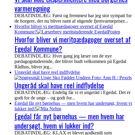
varmeregning
DEBATINDLÆG: Først og fremmest har jeg stor sympati for
de borgere, der nu bliver ramt af stigende fjernvarmepriser...
Hvorfor bliver vi meritpædagoger overset af Egedal
Kommune?
Hvorfor bliver vi meritpædagoger overset af
Egedal Kommune?
DEBATINDLÆG: Hver gang jeg læser om de nye
pædagogstuderende, der bliver budt velkommen på Egedal
Rådhus, bliver jeg...
Ungeråd skal have reel indflydelse
Ungeråd skal have reel indflydelse
DEBATINDLÆG: Endelig får vi et ungeråd i Egedal. Det er
godt for de unge – og godt for...
Egedal får nyt børnehus — men hvem har undersøgt, hvem vi
lukker ind?
Egedal får nyt børnehus — men hvem har
undersøgt, hvem vi lukker ind?
DEBATINDLÆG: KLAX er blevet godkendt som