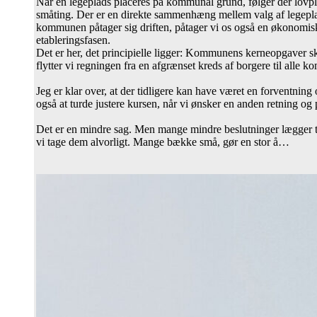
Når en legeplads placeres på kommunal grund, følger der lovplig
småting. Der er en direkte sammenhæng mellem valg af legepla
kommunen påtager sig driften, påtager vi os også en økonomisk 
etableringsfasen.
Det er her, det principielle ligger: Kommunens kerneopgaver skal 
flytter vi regningen fra en afgrænset kreds af borgere til alle 
Jeg er klar over, at der tidligere kan have været en forventnin
også at turde justere kursen, når vi ønsker en anden retning og 
Det er en mindre sag. Men mange mindre beslutninger lægger t
vi tage dem alvorligt. Mange bække små, gør en stor å…