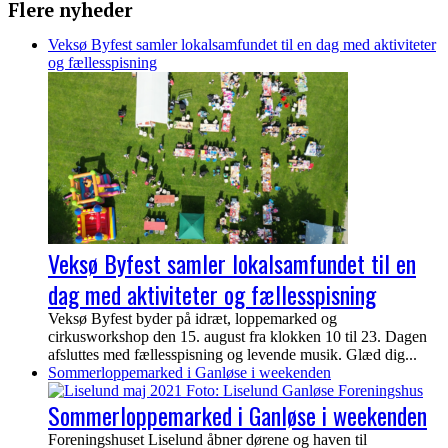
Flere nyheder
Veksø Byfest samler lokalsamfundet til en dag med aktiviteter
og fællesspisning
Veksø Byfest samler lokalsamfundet til en
dag med aktiviteter og fællesspisning
Veksø Byfest byder på idræt, loppemarked og
cirkusworkshop den 15. august fra klokken 10 til 23. Dagen
afsluttes med fællesspisning og levende musik. Glæd dig...
Sommerloppemarked i Ganløse i weekenden
Sommerloppemarked i Ganløse i weekenden
Foreningshuset Liselund åbner dørene og haven til