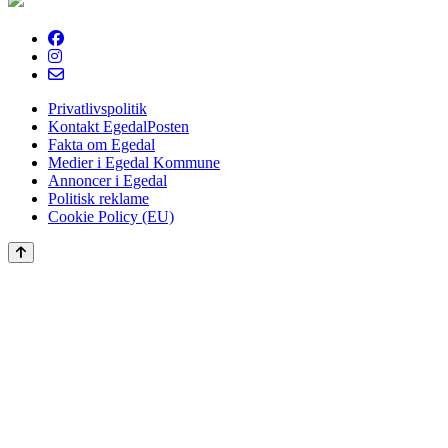
Privatlivspolitik
Kontakt EgedalPosten
Fakta om Egedal
Medier i Egedal Kommune
Annoncer i Egedal
Politisk reklame
Cookie Policy (EU)
Scroll
to
the
top