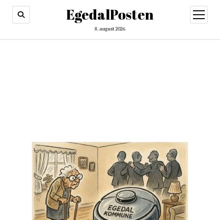
EgedalPosten
open
menu
8. august 2026