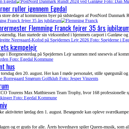
em Egedal
erner ruller igennem Egedal
nem store dele af kommunens byer på sidstedagen af PostNord Danmark Ru
ing Franck fejrer 35 års jubilæum
ømrermester Flemming Franck fejrer 35 års jubilæu
tændig. Han startede sin virksomhed i hjemmets carport i Ganløse og 
rets kæmpelejr
uge i Borgmesterdag på Spejdernes Lejr sammen med snesevis af kommun
nt hus
torsdag den 20. august. Her kan I møde personalet, stille spørgsmål og
ørum
urens Max Matthiessen Team Trophy, hvor 168 professionelle spiller
niv
e aktiviteter lørdag den 1. august. Besøgende kan opleve sværdkampe
agen og er gratis for alle. Årets hovednavn spiler Queen-musik, som a