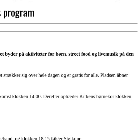
ts program
 byder på aktiviteter for børn, street food og livemusik på den
strækker sig over hele dagen og er gratis for alle. Pladsen åbner
velkomst klokken 14.00. Derefter optræder Kirkens børnekor klokken
ngband, og klokken 18.15 følger Støjkupe.