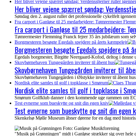
Her bliver vejene spærret søndag: Verdensstjerner ruller igenn
Her bliver vejene spærret søndag: Verdensstj
Søndag den 2. august ruller det professionelle cykelfelt igen
Fra carport i Ganløse til 25 medarbejdere: Tømrermester Flemm
Fra carport i Ganløse til 25 medarbejdere: T
Tømrermester Flemming Franck fejrer 35 års jubilæum som selvs
Borgmesteren besøgte Egedals spejdere på årets kæmpelejr
Borgmesteren besøgte Egedals spejdere på å
Egedals borgmester, Birgitte Neergaard-Kofod, deltog i denne 
Skovbørnehaven Tungegården inviterer til åbent hus
Skovbørnehaven Tungegården inviterer til åbe
Skovbørnehaven Tungegården i Ølstykke inviterer til åbent hus 
Nordisk elite samles til golf i topklasse i Smørum
Nordisk elite samles til golf i topklasse i Sm
Smørum Golfklub danner i den kommende uge rammen om ECCO To
Test evnerne som bueskytte og snit din egen kniv
Test evnerne som bueskytte og snit din egen k
Skenkelsø Mølle Museum åbner dørene for en dag med historisk
"Musik på Grønningen" midt i Ganløse strækker sig over hele d