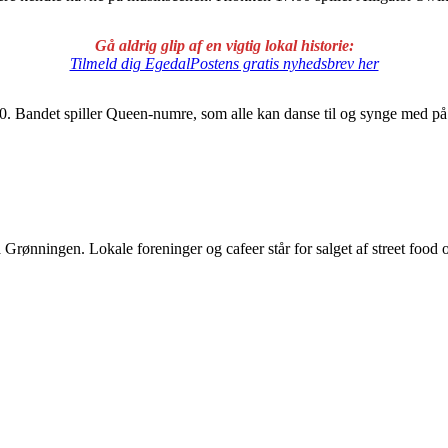
Gå aldrig glip af en vigtig lokal historie:
Tilmeld dig EgedalPostens gratis nyhedsbrev her
. Bandet spiller Queen-numre, som alle kan danse til og synge med p
rønningen. Lokale foreninger og cafeer står for salget af street food 