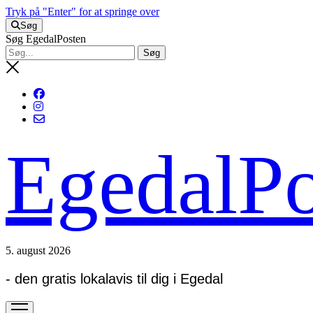
Tryk på "Enter" for at springe over
Søg
Søg EgedalPosten
EgedalPo
5. august 2026
- den gratis lokalavis til dig i Egedal
open