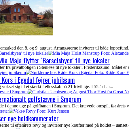
arked den 8. og 9. august. Arrangørerne inviterer til både loppefund, 
Barselsbyen’ til nye lokaler
ia Maja flytter ‘Barselsbyen’ til nye lokaler
fra privatboligen i Stenløse til nye lokaler i Frederikssund. Målet er at 
ejrer jubilæum
Kors i Egedal fejrer jubilæum
kset sig til et stærkt fællesskab på 21 frivillige. I 55 år har...
stævne i Smørum
ternationalt golfstævne i Smørum
ede i denne uge på golfbanen i Smørum. Det krævede omspil, før årets vi
rater
yser nye holdkammerater
ne til efterårets revy og inviterer nye kræfter med på holdet – uanset 