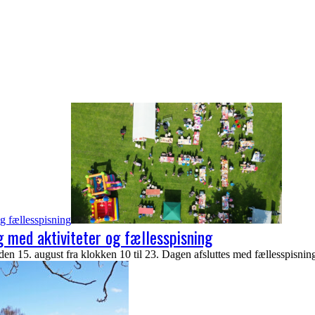
g fællesspisning
 med aktiviteter og fællesspisning
n 15. august fra klokken 10 til 23. Dagen afsluttes med fællesspisnin