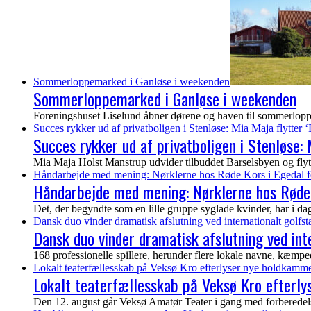
Sommerloppemarked i Ganløse i weekenden
Sommerloppemarked i Ganløse i weekenden
Foreningshuset Liselund åbner dørene og haven til sommerloppem
Succes rykker ud af privatboligen i Stenløse: Mia Maja flytter ‘
Succes rykker ud af privatboligen i Stenløse: M
Mia Maja Holst Manstrup udvider tilbuddet Barselsbyen og flytter 
Håndarbejde med mening: Nørklerne hos Røde Kors i Egedal f
Håndarbejde med mening: Nørklerne hos Røde 
Det, der begyndte som en lille gruppe syglade kvinder, har i dag vo
Dansk duo vinder dramatisk afslutning ved internationalt golf
Dansk duo vinder dramatisk afslutning ved in
168 professionelle spillere, herunder flere lokale navne, kæmp
Lokalt teaterfællesskab på Veksø Kro efterlyser nye holdkamme
Lokalt teaterfællesskab på Veksø Kro efterl
Den 12. august går Veksø Amatør Teater i gang med forberedelser