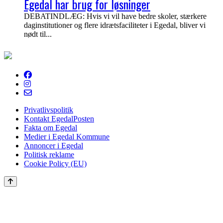
Egedal har brug for løsninger
DEBATINDLÆG: Hvis vi vil have bedre skoler, stærkere
daginstitutioner og flere idrætsfaciliteter i Egedal, bliver vi
nødt til...
EgedalPosten
Privatlivspolitik
Kontakt EgedalPosten
Fakta om Egedal
Medier i Egedal Kommune
Annoncer i Egedal
Politisk reklame
Cookie Policy (EU)
Scroll
to
the
top