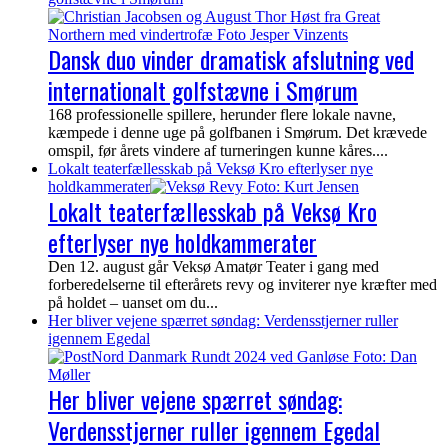
Dansk duo vinder dramatisk afslutning ved
internationalt golfstævne i Smørum
168 professionelle spillere, herunder flere lokale navne,
kæmpede i denne uge på golfbanen i Smørum. Det krævede
omspil, før årets vindere af turneringen kunne kåres....
Lokalt teaterfællesskab på Veksø Kro efterlyser nye
holdkammerater
Lokalt teaterfællesskab på Veksø Kro
efterlyser nye holdkammerater
Den 12. august går Veksø Amatør Teater i gang med
forberedelserne til efterårets revy og inviterer nye kræfter med
på holdet – uanset om du...
Her bliver vejene spærret søndag: Verdensstjerner ruller
igennem Egedal
Her bliver vejene spærret søndag:
Verdensstjerner ruller igennem Egedal