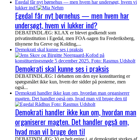
Egedal får nyt børnehus — men hvem har undersøgt, hvem vi
lukker ind?
Egedal får nyt børnehus — men hvem har
undersøgt, hvem vi lukker ind?
DEBATINDLÆG: KLAX er blevet godkendt som
privatinstitution i Egedal, men FOA-sagen fra Frederiksberg,
tilsynene fra Greve og Kolding,...
Demokrati skal kunne ses i praksis
Demokrati skal kunne ses i praksis
DEBATINDLÆG: I debatten om den nye konstituering er
spørgsmålet ikke kun, hvem der sidder på posterne, men
også...
Demokrati handler ikke kun om, hvordan man organiserer
magten. Det handler også om, hvad man vil bruge den til
Demokrati handler ikke kun om, hvordan man
organiserer magten. Det handler også om,
hvad man vil bruge den til
DEBATINDLÆG: Vi er helt enige i, at demokratiet styrkes af