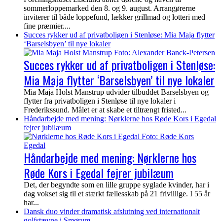
sommerloppemarked den 8. og 9. august. Arrangørerne
inviterer til både loppefund, lækker grillmad og lotteri med
fine præmier....
Succes rykker ud af privatboligen i Stenløse: Mia Maja flytter
‘Barselsbyen’ til nye lokaler
Succes rykker ud af privatboligen i Stenløse:
Mia Maja flytter ‘Barselsbyen’ til nye lokaler
Mia Maja Holst Manstrup udvider tilbuddet Barselsbyen og
flytter fra privatboligen i Stenløse til nye lokaler i
Frederikssund. Målet er at skabe et tiltrængt fristed...
Håndarbejde med mening: Nørklerne hos Røde Kors i Egedal
fejrer jubilæum
Håndarbejde med mening: Nørklerne hos
Røde Kors i Egedal fejrer jubilæum
Det, der begyndte som en lille gruppe syglade kvinder, har i
dag vokset sig til et stærkt fællesskab på 21 frivillige. I 55 år
har...
Dansk duo vinder dramatisk afslutning ved internationalt
golfstævne i Smørum