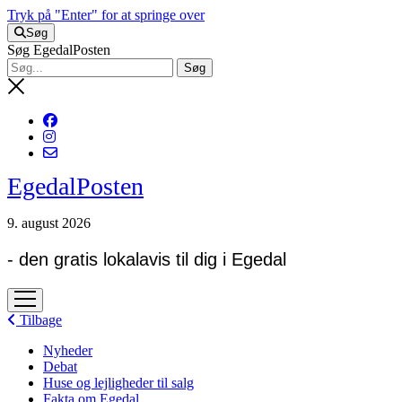
Tryk på "Enter" for at springe over
Søg
Søg EgedalPosten
EgedalPosten
9. august 2026
- den gratis lokalavis til dig i Egedal
open
menu
Tilbage
Nyheder
Debat
Huse og lejligheder til salg
Fakta om Egedal