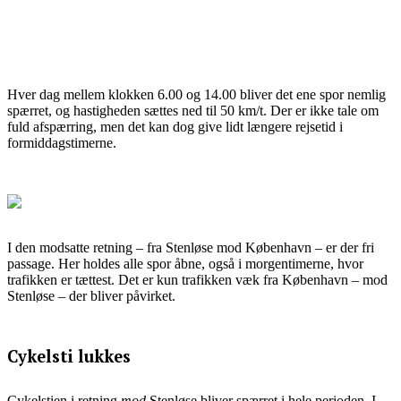
Hver dag mellem klokken 6.00 og 14.00 bliver det ene spor nemlig
spærret, og hastigheden sættes ned til 50 km/t. Der er ikke tale om
fuld afspærring, men det kan dog give lidt længere rejsetid i
formiddagstimerne.
I den modsatte retning – fra Stenløse mod København – er der fri
passage. Her holdes alle spor åbne, også i morgentimerne, hvor
trafikken er tættest. Det er kun trafikken væk fra København – mod
Stenløse – der bliver påvirket.
Cykelsti lukkes
Cykelstien i retning
mod
Stenløse bliver spærret i hele perioden. I