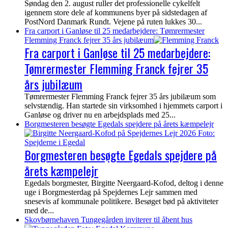
Søndag den 2. august ruller det professionelle cykelfelt
igennem store dele af kommunens byer på sidstedagen af
PostNord Danmark Rundt. Vejene på ruten lukkes 30...
Fra carport i Ganløse til 25 medarbejdere: Tømrermester
Flemming Franck fejrer 35 års jubilæum
Fra carport i Ganløse til 25 medarbejdere:
Tømrermester Flemming Franck fejrer 35
års jubilæum
Tømrermester Flemming Franck fejrer 35 års jubilæum som
selvstændig. Han startede sin virksomhed i hjemmets carport i
Ganløse og driver nu en arbejdsplads med 25...
Borgmesteren besøgte Egedals spejdere på årets kæmpelejr
Borgmesteren besøgte Egedals spejdere på
årets kæmpelejr
Egedals borgmester, Birgitte Neergaard-Kofod, deltog i denne
uge i Borgmesterdag på Spejdernes Lejr sammen med
snesevis af kommunale politikere. Besøget bød på aktiviteter
med de...
Skovbørnehaven Tungegården inviterer til åbent hus