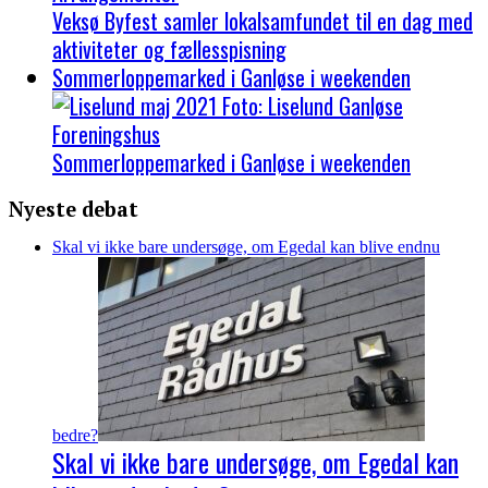
Veksø Byfest samler lokalsamfundet til en dag med
aktiviteter og fællesspisning
Sommerloppemarked i Ganløse i weekenden
Sommerloppemarked i Ganløse i weekenden
Nyeste debat
Skal vi ikke bare undersøge, om Egedal kan blive endnu
bedre?
Skal vi ikke bare undersøge, om Egedal kan