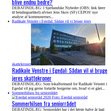
blive endnu bedre?
DEBATINDLÆG: I Sjællandske Nyheder (OBS: link fører
til betalingsartikel) afviser Jens Skov (SF) CEPOS' nye
analyse af kommunernes...
Radikale Venstre i Egedal: Sådan vil vi bruge jeres
skattekroner
Radikale Venstre i Egedal: Sådan vil vi bruge
jeres skattekroner
DEBATINDLÆG: Som lokalformand for Radikale Venstre i
Egedal vil jeg gerne fortælle borgerne om, hvad vi er gået...
Sommerhilsen fra seniorrådet
Sommerhilsen fra seniorrådet
DEBATINDLÆG: Seniorrådet har i det første halve år lagt