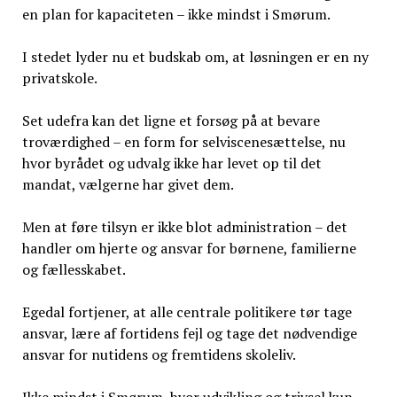
en plan for kapaciteten – ikke mindst i Smørum.
I stedet lyder nu et budskab om, at løsningen er en ny
privatskole.
Set udefra kan det ligne et forsøg på at bevare
troværdighed – en form for selviscenesættelse, nu
hvor byrådet og udvalg ikke har levet op til det
mandat, vælgerne har givet dem.
Men at føre tilsyn er ikke blot administration – det
handler om hjerte og ansvar for børnene, familierne
og fællesskabet.
Egedal fortjener, at alle centrale politikere tør tage
ansvar, lære af fortidens fejl og tage det nødvendige
ansvar for nutidens og fremtidens skoleliv.
Ikke mindst i Smørum, hvor udvikling og trivsel kun