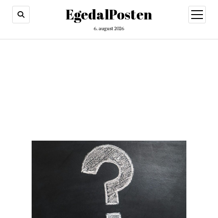
EgedalPosten
open
menu
6. august 2026