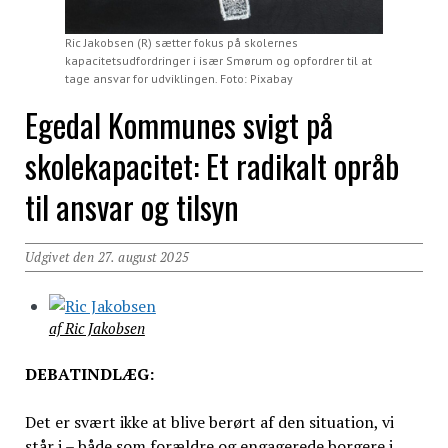
Ric Jakobsen (R) sætter fokus på skolernes
kapacitetsudfordringer i især Smørum og opfordrer til at
tage ansvar for udviklingen. Foto: Pixabay
Egedal Kommunes svigt på
skolekapacitet: Et radikalt opråb
til ansvar og tilsyn
Udgivet den 27. august 2025
af Ric Jakobsen
DEBATINDLÆG:
Det er svært ikke at blive berørt af den situation, vi
står i – både som forældre og engagerede borgere i