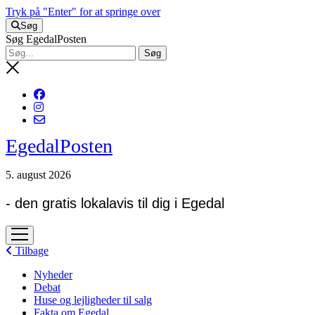
Tryk på "Enter" for at springe over
Søg
Søg EgedalPosten
EgedalPosten
5. august 2026
- den gratis lokalavis til dig i Egedal
open
menu
Tilbage
Nyheder
Debat
Huse og lejligheder til salg
Fakta om Egedal