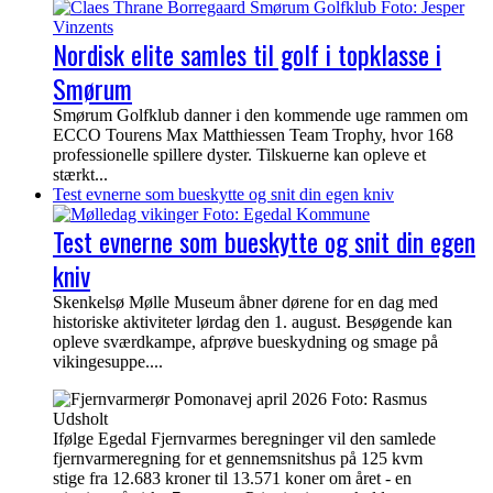
Nordisk elite samles til golf i topklasse i
Smørum
Smørum Golfklub danner i den kommende uge rammen om
ECCO Tourens Max Matthiessen Team Trophy, hvor 168
professionelle spillere dyster. Tilskuerne kan opleve et
stærkt...
Test evnerne som bueskytte og snit din egen kniv
Test evnerne som bueskytte og snit din egen
kniv
Skenkelsø Mølle Museum åbner dørene for en dag med
historiske aktiviteter lørdag den 1. august. Besøgende kan
opleve sværdkampe, afprøve bueskydning og smage på
vikingesuppe....
Ifølge Egedal Fjernvarmes beregninger vil den samlede
fjernvarmeregning for et gennemsnitshus på 125 kvm
stige fra 12.683 kroner til 13.571 koner om året - en