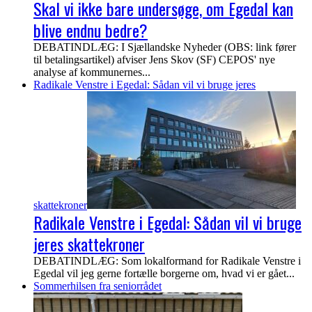
Skal vi ikke bare undersøge, om Egedal kan
blive endnu bedre?
DEBATINDLÆG: I Sjællandske Nyheder (OBS: link fører
til betalingsartikel) afviser Jens Skov (SF) CEPOS' nye
analyse af kommunernes...
Radikale Venstre i Egedal: Sådan vil vi bruge jeres
skattekroner
Radikale Venstre i Egedal: Sådan vil vi bruge
jeres skattekroner
DEBATINDLÆG: Som lokalformand for Radikale Venstre i
Egedal vil jeg gerne fortælle borgerne om, hvad vi er gået...
Sommerhilsen fra seniorrådet