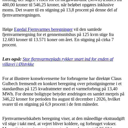
480,00 kroner til 546,25 kroner, når beløbet opgøres inklusive
moms. Det svarer til en stigning på 13,8 procent på denne del af
fjernvarmeregningen.
Ifølge
Egedal Fjernvarmes beregninger
vil den samlede
fjernvarmeregning for et gennemsnitshus på 125 kvm stige fra
12.683 kroner til 13.571 koner om året. En stigning på cirka 7
procent.
Læs også:
Stor fjernvarmeplads rykker snart ind for enden af
villavej i Ølstykke
For at illustrere konsekvenserne for forbrugerne har direktør Claus
Gulbech fremsendt en konkret beregning over prisstigningerne i et
standardhus på 125 kvadratmeter med et varmeforbrug på 13,40
MWh. For denne boligtype betyder ændringen en samlet merpris på
346,22 kroner for perioden fra august til december i 2026, hvilket
svarer til en stigning på 6,9 procent i de fem måneder.
Fjernvarmeselskabets beregning viser, at den månedlige ekstraudgift
vil stige i takt med, at vejret bliver koldere, og forbruget vokser.