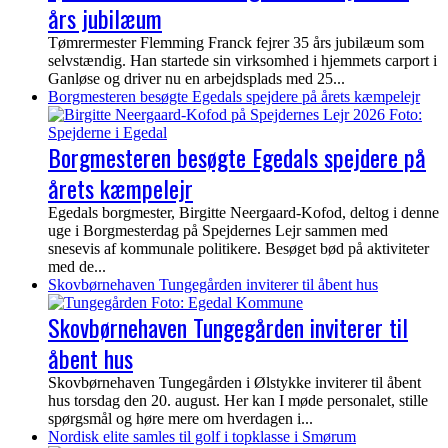
års jubilæum
Tømrermester Flemming Franck fejrer 35 års jubilæum som
selvstændig. Han startede sin virksomhed i hjemmets carport i
Ganløse og driver nu en arbejdsplads med 25...
Borgmesteren besøgte Egedals spejdere på årets kæmpelejr
Borgmesteren besøgte Egedals spejdere på
årets kæmpelejr
Egedals borgmester, Birgitte Neergaard-Kofod, deltog i denne
uge i Borgmesterdag på Spejdernes Lejr sammen med
snesevis af kommunale politikere. Besøget bød på aktiviteter
med de...
Skovbørnehaven Tungegården inviterer til åbent hus
Skovbørnehaven Tungegården inviterer til
åbent hus
Skovbørnehaven Tungegården i Ølstykke inviterer til åbent
hus torsdag den 20. august. Her kan I møde personalet, stille
spørgsmål og høre mere om hverdagen i...
Nordisk elite samles til golf i topklasse i Smørum