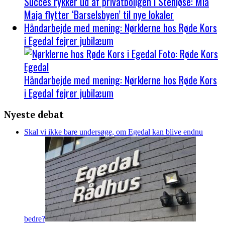
Succes rykker ud af privatboligen i Stenløse: Mia
Maja flytter ‘Barselsbyen’ til nye lokaler
Håndarbejde med mening: Nørklerne hos Røde Kors
i Egedal fejrer jubilæum
Håndarbejde med mening: Nørklerne hos Røde Kors
i Egedal fejrer jubilæum
Nyeste debat
Skal vi ikke bare undersøge, om Egedal kan blive endnu
bedre?