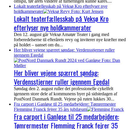
omspil, før årets vindere af turneringen kunne kåres....
Lokalt teaterfællesskab på Veksø Kro efterlyser nye
holdkammerater
Lokalt teaterfællesskab på Veksø Kro
efterlyser nye holdkammerater
Den 12. august går Veksø Amatør Teater i gang med
forberedelserne til efterårets revy og inviterer nye kræfter med
på holdet – uanset om du...
Her bliver vejene spærret søndag: Verdensstjerner ruller
igennem Egedal
Her bliver vejene spærret søndag:
Verdensstjerner ruller igennem Egedal
Søndag den 2. august ruller det professionelle cykelfelt
igennem store dele af kommunens byer på sidstedagen af
PostNord Danmark Rundt. Vejene på ruten lukkes 30...
Fra carport i Ganløse til 25 medarbejdere: Tømrermester
Flemming Franck fejrer 35 års jubilæum
Fra carport i Ganløse til 25 medarbejdere:
Tømrermester Flemming Franck fejrer 35