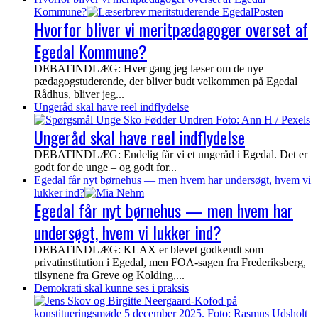
Kommune?
Hvorfor bliver vi meritpædagoger overset af
Egedal Kommune?
DEBATINDLÆG: Hver gang jeg læser om de nye
pædagogstuderende, der bliver budt velkommen på Egedal
Rådhus, bliver jeg...
Ungeråd skal have reel indflydelse
Ungeråd skal have reel indflydelse
DEBATINDLÆG: Endelig får vi et ungeråd i Egedal. Det er
godt for de unge – og godt for...
Egedal får nyt børnehus — men hvem har undersøgt, hvem vi
lukker ind?
Egedal får nyt børnehus — men hvem har
undersøgt, hvem vi lukker ind?
DEBATINDLÆG: KLAX er blevet godkendt som
privatinstitution i Egedal, men FOA-sagen fra Frederiksberg,
tilsynene fra Greve og Kolding,...
Demokrati skal kunne ses i praksis