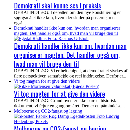
Demokrati skal kunne ses i praksis
DEBATINDLÆG: I debatten om den nye konstituering er
spørgsmålet ikke kun, hvem der sidder på posterne, men
også...
Demokrati handler ikke kun om, hvordan man organiserer
magten. Det handler også om, hvad man vil bruge den til
Demokrati handler ikke kun om, hvordan man
organiserer magten. Det handler også om,
hvad man vil bruge den til
DEBATINDLÆG: Vi er helt enige i, at demokratiet styrkes af
flere perspektiver, samarbejde og reel inddragelse. Derfor er...
Vi tog magten for at give den videre
Vi tog magten for at give den videre
DEBATINDLÆG: Grundloven er ikke bare et historisk
dokument, vi fejrer én gang om året. Den er en påmindelse...
Molboerne og CO2-fangst og lagring
Molboerne og CO2-fangst og lagring