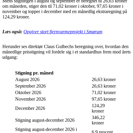
Mens stigningen i august og september er beregnet til 26,63 kroner
om måneden, stiger den til 71,02 kroner i oktober, 97,65 kroner i
november og topper i december med en månedlig ekstraregning på
124,29 kroner.
Læs også:
Opgiver stort fjernvarmeprojekt i Smørum
Herunder ses direktør Claus Gulbechs beregning over, hvordan den
månedlige prisstigning vil fordele sig i et standardhus frem mod årets
udgang:
Stigning pr. måned
August 2026
26,63 kroner
September 2026
26,63 kroner
Oktober 2026
71,02 kroner
November 2026
97,65 kroner
124,29
December 2026
kroner
346,22
Stigning august-december 2026
kroner
Stigning august-december 2026 i
6,9 procent