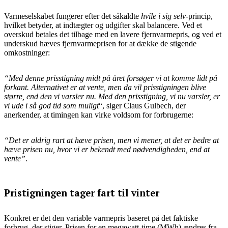
Varmeselskabet fungerer efter det såkaldte
hvile i sig selv
-princip,
hvilket betyder, at indtægter og udgifter skal balancere. Ved et
overskud betales det tilbage med en lavere fjernvarmepris, og ved et
underskud hæves fjernvarmeprisen for at dække de stigende
omkostninger:
“Med denne prisstigning midt på året forsøger vi at komme lidt på
forkant.
Alternativet er at vente, men da vil prisstigningen blive
større, end den vi varsler nu.
Med den prisstigning, vi nu varsler, er
vi ude i så god tid som muligt
“, siger Claus Gulbech, der
anerkender, at timingen kan virke voldsom for forbrugerne:
“Det er aldrig rart at hæve prisen, men vi mener, at det er bedre at
hæve prisen nu, hvor vi er bekendt med nødvendigheden, end at
vente”
.
Pristigningen tager fart til vinter
Konkret er det den variable varmepris baseret på det faktiske
forbrug, der stiger. Prisen for en megawatt-time (MWh) ændres fra