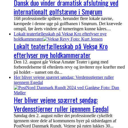
Dansk duo vinder dramatisk afslutning ved
internationalt golfstævne i Smørum
168 professionelle spillere, herunder flere lokale navne,
kæmpede i denne uge på golfbanen i Smørum. Det krævede
omspil, før årets vindere af turneringen kunne kåres....
Lokalt teaterfællesskab på Veksø Kro efterlyser nye
holdkammerater
Lokalt teaterfællesskab på Veksø Kro
efterlyser nye holdkammerater
Den 12. august går Veksø Amatør Teater i gang med
forberedelserne til efterårets revy og inviterer nye kræfter med
på holdet – uanset om du...
Her bliver vejene spærret søndag: Verdensstjerner ruller
igennem Egedal
Her bliver vejene spærret søndag:
Verdensstjerner ruller igennem Egedal
Søndag den 2. august ruller det professionelle cykelfelt
igennem store dele af kommunens byer på sidstedagen af
PostNord Danmark Rundt. Vejene på ruten lukkes 30...