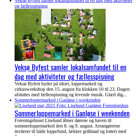
Veksø Byfest samler lokalsamfundet til en dag med aktiviteter
og fællesspisning
Veksø Byfest samler lokalsamfundet til en
dag med aktiviteter og fællesspisning
Veksø Byfest byder på idræt, loppemarked og
cirkusworkshop den 15. august fra klokken 10 til 23. Dagen
afsluttes med fællesspisning og levende musik. Glæd dig...
Sommerloppemarked i Ganløse i weekenden
Sommerloppemarked i Ganløse i weekenden
Foreningshuset Liselund åbner dørene og haven til
sommerloppemarked den 8. og 9. august. Arrangørerne
inviterer til både loppefund, lækker grillmad og lotteri med