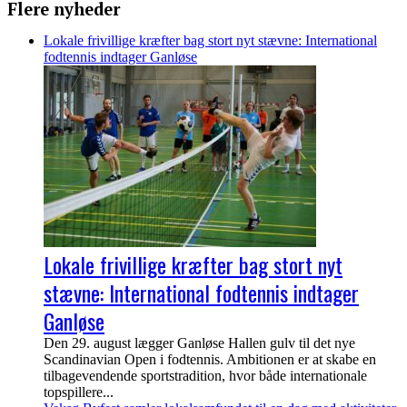
Flere nyheder
Lokale frivillige kræfter bag stort nyt stævne: International
fodtennis indtager Ganløse
Lokale frivillige kræfter bag stort nyt
stævne: International fodtennis indtager
Ganløse
Den 29. august lægger Ganløse Hallen gulv til det nye
Scandinavian Open i fodtennis. Ambitionen er at skabe en
tilbagevendende sportstradition, hvor både internationale
topspillere...