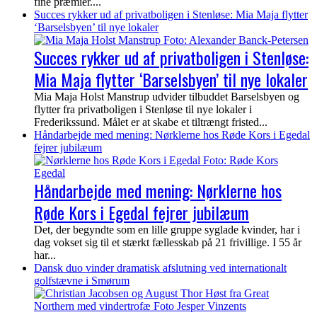
fine præmier....
Succes rykker ud af privatboligen i Stenløse: Mia Maja flytter
‘Barselsbyen’ til nye lokaler
Succes rykker ud af privatboligen i Stenløse:
Mia Maja flytter ‘Barselsbyen’ til nye lokaler
Mia Maja Holst Manstrup udvider tilbuddet Barselsbyen og
flytter fra privatboligen i Stenløse til nye lokaler i
Frederikssund. Målet er at skabe et tiltrængt fristed...
Håndarbejde med mening: Nørklerne hos Røde Kors i Egedal
fejrer jubilæum
Håndarbejde med mening: Nørklerne hos
Røde Kors i Egedal fejrer jubilæum
Det, der begyndte som en lille gruppe syglade kvinder, har i
dag vokset sig til et stærkt fællesskab på 21 frivillige. I 55 år
har...
Dansk duo vinder dramatisk afslutning ved internationalt
golfstævne i Smørum