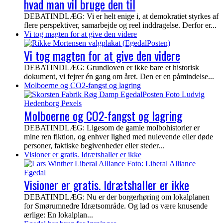
hvad man vil bruge den til
DEBATINDLÆG: Vi er helt enige i, at demokratiet styrkes af
flere perspektiver, samarbejde og reel inddragelse. Derfor er...
Vi tog magten for at give den videre
Vi tog magten for at give den videre
DEBATINDLÆG: Grundloven er ikke bare et historisk
dokument, vi fejrer én gang om året. Den er en påmindelse...
Molboerne og CO2-fangst og lagring
Molboerne og CO2-fangst og lagring
DEBATINDLÆG: Ligesom de gamle molbohistorier er
mine ren fiktion, og enhver lighed med nulevende eller døde
personer, faktiske begivenheder eller steder...
Visioner er gratis. Idrætshaller er ikke
Visioner er gratis. Idrætshaller er ikke
DEBATINDLÆG: Nu er der borgerhøring om lokalplanen
for Smørumnedre Idrætsområde. Og lad os være knusende
ærlige: En lokalplan...