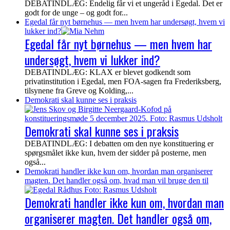
DEBATINDLÆG: Endelig får vi et ungeråd i Egedal. Det er
godt for de unge – og godt for...
Egedal får nyt børnehus — men hvem har undersøgt, hvem vi
lukker ind?
Egedal får nyt børnehus — men hvem har
undersøgt, hvem vi lukker ind?
DEBATINDLÆG: KLAX er blevet godkendt som
privatinstitution i Egedal, men FOA-sagen fra Frederiksberg,
tilsynene fra Greve og Kolding,...
Demokrati skal kunne ses i praksis
Demokrati skal kunne ses i praksis
DEBATINDLÆG: I debatten om den nye konstituering er
spørgsmålet ikke kun, hvem der sidder på posterne, men
også...
Demokrati handler ikke kun om, hvordan man organiserer
magten. Det handler også om, hvad man vil bruge den til
Demokrati handler ikke kun om, hvordan man
organiserer magten. Det handler også om,