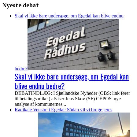
Nyeste debat
Skal vi ikke bare undersøge, om Egedal kan blive endnu
bedre?
Skal vi ikke bare undersøge, om Egedal kan
blive endnu bedre?
DEBATINDLÆG: I Sjællandske Nyheder (OBS: link fører
til betalingsartikel) afviser Jens Skov (SF) CEPOS' nye
analyse af kommunernes...
Radikale Venstre i Egedal: Sådan vil vi bruge jeres