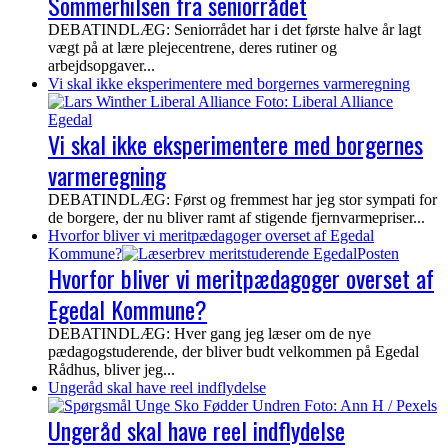
Sommerhilsen fra seniorrådet
DEBATINDLÆG: Seniorrådet har i det første halve år lagt
vægt på at lære plejecentrene, deres rutiner og
arbejdsopgaver...
Vi skal ikke eksperimentere med borgernes varmeregning
Vi skal ikke eksperimentere med borgernes
varmeregning
DEBATINDLÆG: Først og fremmest har jeg stor sympati for
de borgere, der nu bliver ramt af stigende fjernvarmepriser...
Hvorfor bliver vi meritpædagoger overset af Egedal
Kommune?
Hvorfor bliver vi meritpædagoger overset af
Egedal Kommune?
DEBATINDLÆG: Hver gang jeg læser om de nye
pædagogstuderende, der bliver budt velkommen på Egedal
Rådhus, bliver jeg...
Ungeråd skal have reel indflydelse
Ungeråd skal have reel indflydelse