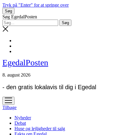
Tryk på "Enter" for at springe over
Søg
Søg EgedalPosten
EgedalPosten
8. august 2026
- den gratis lokalavis til dig i Egedal
open
menu
Tilbage
Nyheder
Debat
Huse og lejligheder til salg
Fakta om Egedal