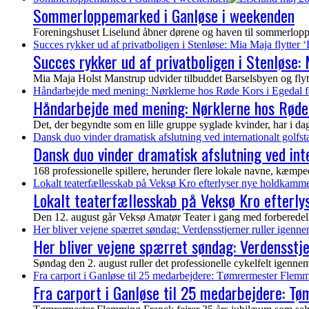
Sommerloppemarked i Ganløse i weekenden
Foreningshuset Liselund åbner dørene og haven til sommerloppem
Succes rykker ud af privatboligen i Stenløse: Mia Maja flytter ‘
Succes rykker ud af privatboligen i Stenløse: M
Mia Maja Holst Manstrup udvider tilbuddet Barselsbyen og flytter 
Håndarbejde med mening: Nørklerne hos Røde Kors i Egedal f
Håndarbejde med mening: Nørklerne hos Røde 
Det, der begyndte som en lille gruppe syglade kvinder, har i dag vo
Dansk duo vinder dramatisk afslutning ved internationalt golf
Dansk duo vinder dramatisk afslutning ved in
168 professionelle spillere, herunder flere lokale navne, kæmp
Lokalt teaterfællesskab på Veksø Kro efterlyser nye holdkamme
Lokalt teaterfællesskab på Veksø Kro efterl
Den 12. august går Veksø Amatør Teater i gang med forberedelser
Her bliver vejene spærret søndag: Verdensstjerner ruller igenn
Her bliver vejene spærret søndag: Verdensstj
Søndag den 2. august ruller det professionelle cykelfelt igen
Fra carport i Ganløse til 25 medarbejdere: Tømrermester Flemm
Fra carport i Ganløse til 25 medarbejdere: T