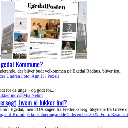
?
f Egedal Kommune?
nde, der bliver budt velkommen på Egedal Rådhus, bliver jeg...
 for de unge – og godt for...
ukker ind?
rsøgt, hvem vi lukker ind?
 i Egedal, men FOA-sagen fra Frederiksberg, tilsynene fra Greve og