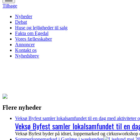
menu
Tilbage
Nyheder
Debat
Huse og lejligheder til salg
Fakta om Egedal
Vores fællesskaber
Annoncer
Kontakt os
Nyhedsbrev
Flere nyheder
Veksø Byfest samler lokalsamfundet til en dag med aktiviteter o
Veksø Byfest samler lokalsamfundet til en dag
Veksø Byfest byder på idræt, loppemarked og cirkusworkshop de
Sommerloppemarked i Ganløse i weekenden