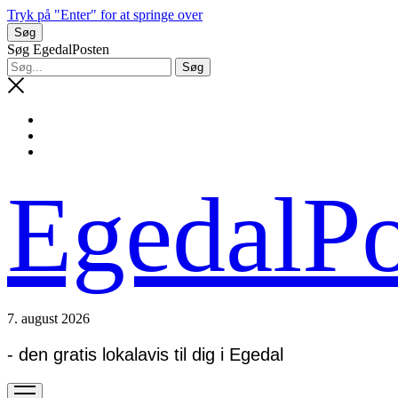
Tryk på "Enter" for at springe over
Søg
Søg EgedalPosten
EgedalPo
7. august 2026
- den gratis lokalavis til dig i Egedal
open