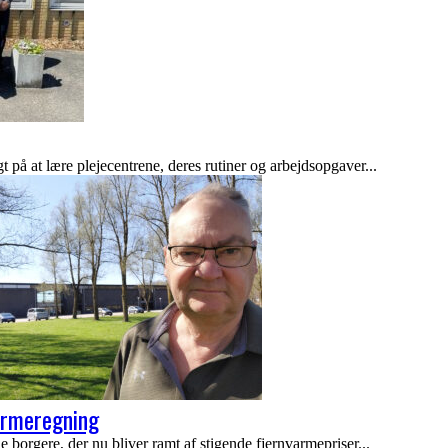
å at lære plejecentrene, deres rutiner og arbejdsopgaver...
armeregning
rgere, der nu bliver ramt af stigende fjernvarmepriser...