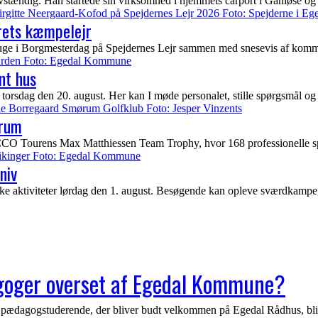
tændig. Han startede sin virksomhed i hjemmets carport i Ganløse og 
rets kæmpelejr
uge i Borgmesterdag på Spejdernes Lejr sammen med snesevis af kommun
nt hus
torsdag den 20. august. Her kan I møde personalet, stille spørgsmål og
ørum
urens Max Matthiessen Team Trophy, hvor 168 professionelle spiller
niv
e aktiviteter lørdag den 1. august. Besøgende kan opleve sværdkampe
agoger overset af Egedal Kommune?
ogstuderende, der bliver budt velkommen på Egedal Rådhus, bliver j