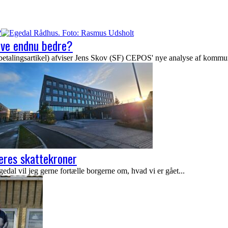
?
live endnu bedre?
alingsartikel) afviser Jens Skov (SF) CEPOS' nye analyse af kommun
jeres skattekroner
 vil jeg gerne fortælle borgerne om, hvad vi er gået...