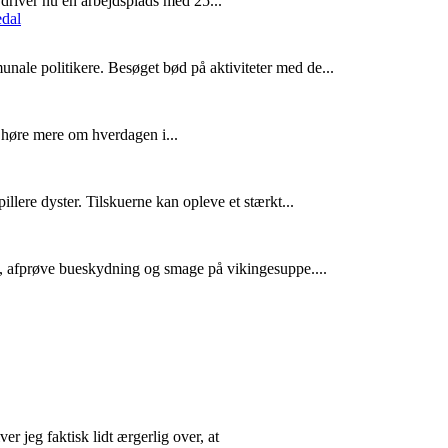
driver nu en arbejdsplads med 25...
ale politikere. Besøget bød på aktiviteter med de...
 høre mere om hverdagen i...
e dyster. Tilskuerne kan opleve et stærkt...
, afprøve bueskydning og smage på vikingesuppe....
eg faktisk lidt ærgerlig over, at