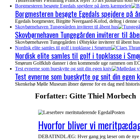
Tømrermester Flemming Franck fejrer 35 års jubilæum som selvs
Borgmesteren besøgte Egedals spejdere på årets kæmpelejr
Borgmesteren besøgte Egedals spejdere på å
Egedals borgmester, Birgitte Neergaard-Kofod, deltog i denne 
Skovbørnehaven Tungegården inviterer til åbent hus
Skovbørnehaven Tungegården inviterer til åbe
Skovbørnehaven Tungegården i Ølstykke inviterer til åbent hus 
Nordisk elite samles til golf i topklasse i Smørum
Nordisk elite samles til golf i topklasse i Sm
Smørum Golfklub danner i den kommende uge rammen om ECCO To
Test evnerne som bueskytte og snit din egen kniv
Test evnerne som bueskytte og snit din egen k
Skenkelsø Mølle Museum åbner dørene for en dag med historisk
Forfatter:
Gitte Thiel Morbech
Hvorfor bliver vi meritpæd
DEBATINDLÆG: Hver gang jeg læser om de nye pædag