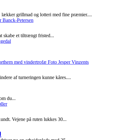
lækker grillmad og lotteri med fine præmier....
skabe et tiltrængt fristed...
ndere af turneringen kunne kåres....
om du...
ndt. Vejene på ruten lukkes 30...
m