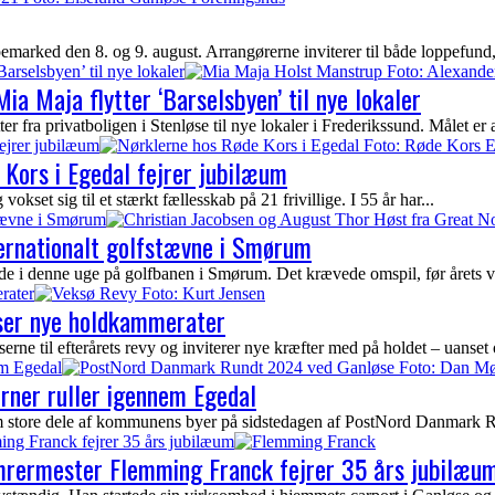
arked den 8. og 9. august. Arrangørerne inviterer til både loppefund, 
Barselsbyen’ til nye lokaler
ia Maja flytter ‘Barselsbyen’ til nye lokaler
fra privatboligen i Stenløse til nye lokaler i Frederikssund. Målet er at 
ejrer jubilæum
Kors i Egedal fejrer jubilæum
kset sig til et stærkt fællesskab på 21 frivillige. I 55 år har...
stævne i Smørum
ternationalt golfstævne i Smørum
ede i denne uge på golfbanen i Smørum. Det krævede omspil, før årets vi
rater
yser nye holdkammerater
ne til efterårets revy og inviterer nye kræfter med på holdet – uanset 
em Egedal
erner ruller igennem Egedal
nem store dele af kommunens byer på sidstedagen af PostNord Danmark Ru
ing Franck fejrer 35 års jubilæum
ømrermester Flemming Franck fejrer 35 års jubilæu