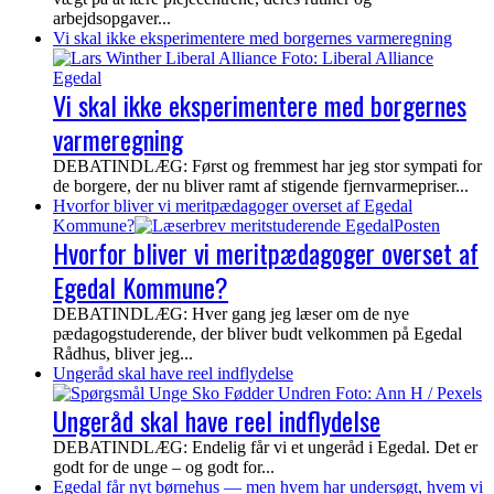
arbejdsopgaver...
Vi skal ikke eksperimentere med borgernes varmeregning
Vi skal ikke eksperimentere med borgernes
varmeregning
DEBATINDLÆG: Først og fremmest har jeg stor sympati for
de borgere, der nu bliver ramt af stigende fjernvarmepriser...
Hvorfor bliver vi meritpædagoger overset af Egedal
Kommune?
Hvorfor bliver vi meritpædagoger overset af
Egedal Kommune?
DEBATINDLÆG: Hver gang jeg læser om de nye
pædagogstuderende, der bliver budt velkommen på Egedal
Rådhus, bliver jeg...
Ungeråd skal have reel indflydelse
Ungeråd skal have reel indflydelse
DEBATINDLÆG: Endelig får vi et ungeråd i Egedal. Det er
godt for de unge – og godt for...
Egedal får nyt børnehus — men hvem har undersøgt, hvem vi