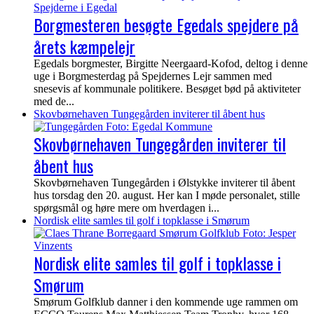
Borgmesteren besøgte Egedals spejdere på
årets kæmpelejr
Egedals borgmester, Birgitte Neergaard-Kofod, deltog i denne
uge i Borgmesterdag på Spejdernes Lejr sammen med
snesevis af kommunale politikere. Besøget bød på aktiviteter
med de...
Skovbørnehaven Tungegården inviterer til åbent hus
Skovbørnehaven Tungegården inviterer til
åbent hus
Skovbørnehaven Tungegården i Ølstykke inviterer til åbent
hus torsdag den 20. august. Her kan I møde personalet, stille
spørgsmål og høre mere om hverdagen i...
Nordisk elite samles til golf i topklasse i Smørum
Nordisk elite samles til golf i topklasse i
Smørum
Smørum Golfklub danner i den kommende uge rammen om