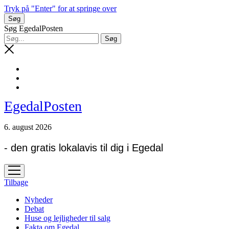
Tryk på "Enter" for at springe over
Søg
Søg EgedalPosten
EgedalPosten
6. august 2026
- den gratis lokalavis til dig i Egedal
open
menu
Tilbage
Nyheder
Debat
Huse og lejligheder til salg
Fakta om Egedal