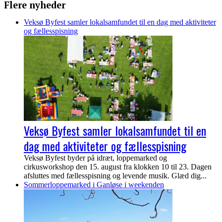
Flere nyheder
Veksø Byfest samler lokalsamfundet til en dag med aktiviteter
og fællesspisning
Veksø Byfest samler lokalsamfundet til en
dag med aktiviteter og fællesspisning
Veksø Byfest byder på idræt, loppemarked og
cirkusworkshop den 15. august fra klokken 10 til 23. Dagen
afsluttes med fællesspisning og levende musik. Glæd dig...
Sommerloppemarked i Ganløse i weekenden