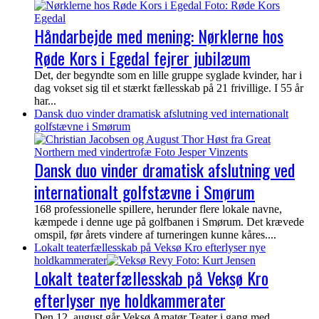
Håndarbejde med mening: Nørklerne hos
Røde Kors i Egedal fejrer jubilæum
Det, der begyndte som en lille gruppe syglade kvinder, har i
dag vokset sig til et stærkt fællesskab på 21 frivillige. I 55 år
har...
Dansk duo vinder dramatisk afslutning ved internationalt
golfstævne i Smørum
Dansk duo vinder dramatisk afslutning ved
internationalt golfstævne i Smørum
168 professionelle spillere, herunder flere lokale navne,
kæmpede i denne uge på golfbanen i Smørum. Det krævede
omspil, før årets vindere af turneringen kunne kåres....
Lokalt teaterfællesskab på Veksø Kro efterlyser nye
holdkammerater
Lokalt teaterfællesskab på Veksø Kro
efterlyser nye holdkammerater
Den 12. august går Veksø Amatør Teater i gang med