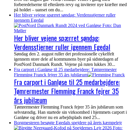
forberedelserne til efterårets revy og inviterer nye kræfter med
på holdet – uanset om du...
Her bliver vejene spærret søndag: Verdensstjerner ruller
igennem Egedal
Her bliver vejene spærret søndag:
Verdensstjerner ruller igennem Egedal
Søndag den 2. august ruller det professionelle cykelfelt
igennem store dele af kommunens byer på sidstedagen af
PostNord Danmark Rundt. Vejene på ruten lukkes 30...
Fra carport i Ganløse til 25 medarbejdere: Tømrermester
Flemming Franck fejrer 35 års jubilæum
Fra carport i Ganløse til 25 medarbejdere:
Tømrermester Flemming Franck fejrer 35
års jubilæum
Tømrermester Flemming Franck fejrer 35 års jubilæum som
selvstændig. Han startede sin virksomhed i hjemmets carport i
Ganløse og driver nu en arbejdsplads med 25...
Borgmesteren besøgte Egedals spejdere på årets kæmpelejr