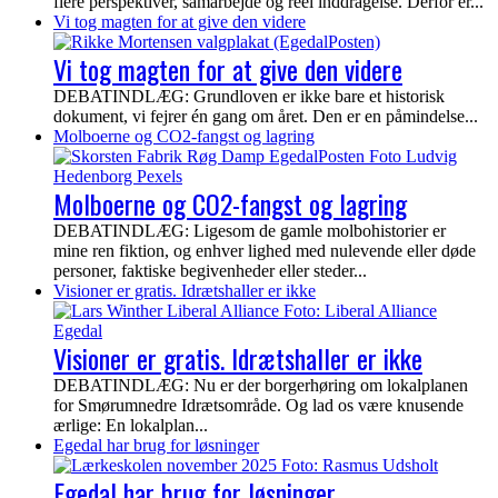
flere perspektiver, samarbejde og reel inddragelse. Derfor er...
Vi tog magten for at give den videre
Vi tog magten for at give den videre
DEBATINDLÆG: Grundloven er ikke bare et historisk
dokument, vi fejrer én gang om året. Den er en påmindelse...
Molboerne og CO2-fangst og lagring
Molboerne og CO2-fangst og lagring
DEBATINDLÆG: Ligesom de gamle molbohistorier er
mine ren fiktion, og enhver lighed med nulevende eller døde
personer, faktiske begivenheder eller steder...
Visioner er gratis. Idrætshaller er ikke
Visioner er gratis. Idrætshaller er ikke
DEBATINDLÆG: Nu er der borgerhøring om lokalplanen
for Smørumnedre Idrætsområde. Og lad os være knusende
ærlige: En lokalplan...
Egedal har brug for løsninger
Egedal har brug for løsninger