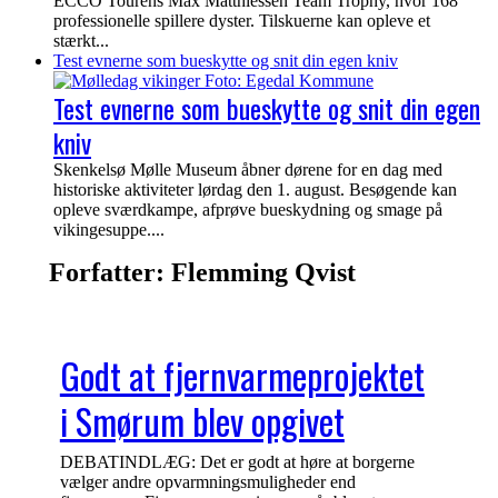
ECCO Tourens Max Matthiessen Team Trophy, hvor 168
professionelle spillere dyster. Tilskuerne kan opleve et
stærkt...
Test evnerne som bueskytte og snit din egen kniv
Test evnerne som bueskytte og snit din egen
kniv
Skenkelsø Mølle Museum åbner dørene for en dag med
historiske aktiviteter lørdag den 1. august. Besøgende kan
opleve sværdkampe, afprøve bueskydning og smage på
vikingesuppe....
Forfatter:
Flemming Qvist
Godt at fjernvarmeprojektet
i Smørum blev opgivet
DEBATINDLÆG: Det er godt at høre at borgerne
vælger andre opvarmningsmuligheder end