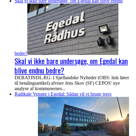
Skal vi ikke bare undersøge, om Egedal kan blive endnu
bedre?
Skal vi ikke bare undersøge, om Egedal kan
blive endnu bedre?
DEBATINDLÆG: I Sjællandske Nyheder (OBS: link fører
til betalingsartikel) afviser Jens Skov (SF) CEPOS' nye
analyse af kommunernes...
Radikale Venstre i Egedal: Sådan vil vi bruge jeres