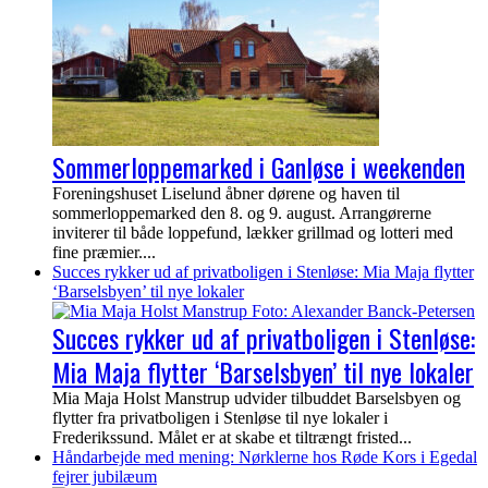
Sommerloppemarked i Ganløse i weekenden
Foreningshuset Liselund åbner dørene og haven til
sommerloppemarked den 8. og 9. august. Arrangørerne
inviterer til både loppefund, lækker grillmad og lotteri med
fine præmier....
Succes rykker ud af privatboligen i Stenløse: Mia Maja flytter
‘Barselsbyen’ til nye lokaler
Succes rykker ud af privatboligen i Stenløse:
Mia Maja flytter ‘Barselsbyen’ til nye lokaler
Mia Maja Holst Manstrup udvider tilbuddet Barselsbyen og
flytter fra privatboligen i Stenløse til nye lokaler i
Frederikssund. Målet er at skabe et tiltrængt fristed...
Håndarbejde med mening: Nørklerne hos Røde Kors i Egedal
fejrer jubilæum