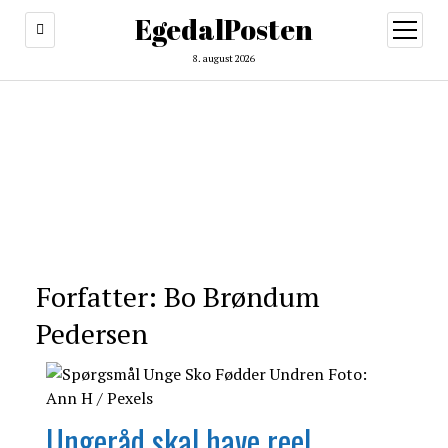
EgedalPosten
open
menu
8. august 2026
Forfatter:
Bo Brøndum
Pedersen
Ungeråd skal have reel