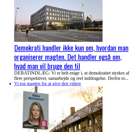
Demokrati handler ikke kun om, hvordan man
organiserer magten. Det handler også om,
hvad man vil bruge den til
DEBATINDLÆG: Vi er helt enige i, at demokratiet styrkes af
flere perspektiver, samarbejde og reel inddragelse. Derfor er...
Vi tog magten for at give den videre