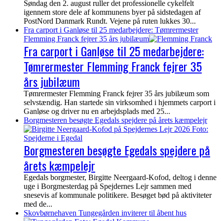
Søndag den 2. august ruller det professionelle cykelfelt
igennem store dele af kommunens byer på sidstedagen af
PostNord Danmark Rundt. Vejene på ruten lukkes 30...
Fra carport i Ganløse til 25 medarbejdere: Tømrermester
Flemming Franck fejrer 35 års jubilæum
Fra carport i Ganløse til 25 medarbejdere:
Tømrermester Flemming Franck fejrer 35
års jubilæum
Tømrermester Flemming Franck fejrer 35 års jubilæum som
selvstændig. Han startede sin virksomhed i hjemmets carport i
Ganløse og driver nu en arbejdsplads med 25...
Borgmesteren besøgte Egedals spejdere på årets kæmpelejr
Borgmesteren besøgte Egedals spejdere på
årets kæmpelejr
Egedals borgmester, Birgitte Neergaard-Kofod, deltog i denne
uge i Borgmesterdag på Spejdernes Lejr sammen med
snesevis af kommunale politikere. Besøget bød på aktiviteter
med de...
Skovbørnehaven Tungegården inviterer til åbent hus