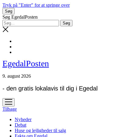
Tryk på "Enter" for at springe over
Søg
Søg EgedalPosten
EgedalPosten
9. august 2026
- den gratis lokalavis til dig i Egedal
open
menu
Tilbage
Nyheder
Debat
Huse og lejligheder til salg
Fakta om Egedal