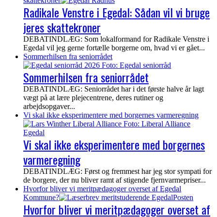
skattekroner
Radikale Venstre i Egedal: Sådan vil vi bruge
jeres skattekroner
DEBATINDLÆG: Som lokalformand for Radikale Venstre i
Egedal vil jeg gerne fortælle borgerne om, hvad vi er gået...
Sommerhilsen fra seniorrådet
Sommerhilsen fra seniorrådet
DEBATINDLÆG: Seniorrådet har i det første halve år lagt
vægt på at lære plejecentrene, deres rutiner og
arbejdsopgaver...
Vi skal ikke eksperimentere med borgernes varmeregning
Vi skal ikke eksperimentere med borgernes
varmeregning
DEBATINDLÆG: Først og fremmest har jeg stor sympati for
de borgere, der nu bliver ramt af stigende fjernvarmepriser...
Hvorfor bliver vi meritpædagoger overset af Egedal
Kommune?
Hvorfor bliver vi meritpædagoger overset af