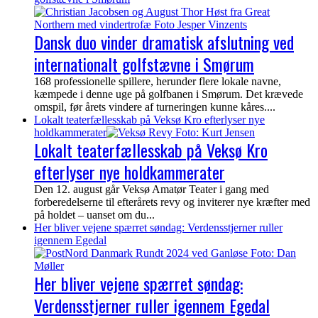
Dansk duo vinder dramatisk afslutning ved
internationalt golfstævne i Smørum
168 professionelle spillere, herunder flere lokale navne,
kæmpede i denne uge på golfbanen i Smørum. Det krævede
omspil, før årets vindere af turneringen kunne kåres....
Lokalt teaterfællesskab på Veksø Kro efterlyser nye
holdkammerater
Lokalt teaterfællesskab på Veksø Kro
efterlyser nye holdkammerater
Den 12. august går Veksø Amatør Teater i gang med
forberedelserne til efterårets revy og inviterer nye kræfter med
på holdet – uanset om du...
Her bliver vejene spærret søndag: Verdensstjerner ruller
igennem Egedal
Her bliver vejene spærret søndag:
Verdensstjerner ruller igennem Egedal