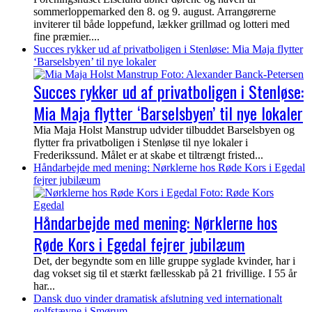
sommerloppemarked den 8. og 9. august. Arrangørerne
inviterer til både loppefund, lækker grillmad og lotteri med
fine præmier....
Succes rykker ud af privatboligen i Stenløse: Mia Maja flytter
‘Barselsbyen’ til nye lokaler
Succes rykker ud af privatboligen i Stenløse:
Mia Maja flytter ‘Barselsbyen’ til nye lokaler
Mia Maja Holst Manstrup udvider tilbuddet Barselsbyen og
flytter fra privatboligen i Stenløse til nye lokaler i
Frederikssund. Målet er at skabe et tiltrængt fristed...
Håndarbejde med mening: Nørklerne hos Røde Kors i Egedal
fejrer jubilæum
Håndarbejde med mening: Nørklerne hos
Røde Kors i Egedal fejrer jubilæum
Det, der begyndte som en lille gruppe syglade kvinder, har i
dag vokset sig til et stærkt fællesskab på 21 frivillige. I 55 år
har...
Dansk duo vinder dramatisk afslutning ved internationalt
golfstævne i Smørum