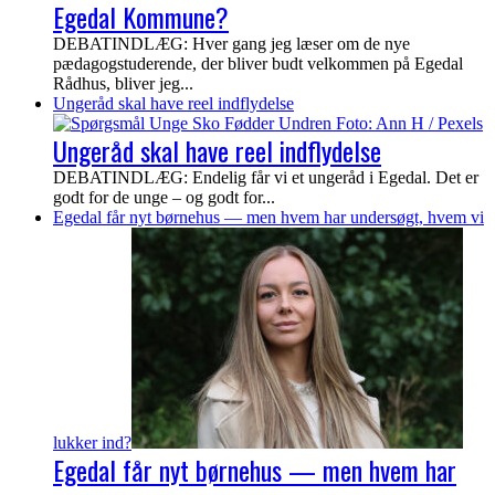
Egedal Kommune?
DEBATINDLÆG: Hver gang jeg læser om de nye
pædagogstuderende, der bliver budt velkommen på Egedal
Rådhus, bliver jeg...
Ungeråd skal have reel indflydelse
Ungeråd skal have reel indflydelse
DEBATINDLÆG: Endelig får vi et ungeråd i Egedal. Det er
godt for de unge – og godt for...
Egedal får nyt børnehus — men hvem har undersøgt, hvem vi
lukker ind?
Egedal får nyt børnehus — men hvem har