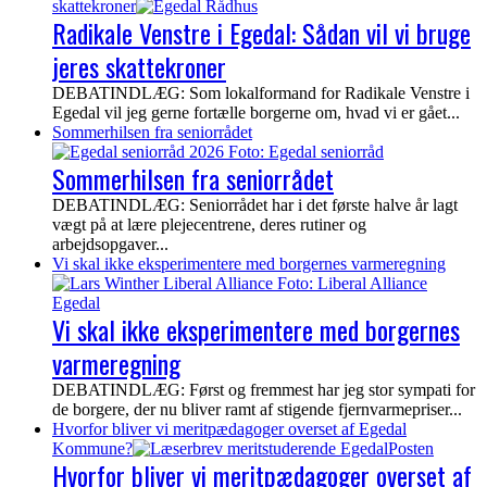
skattekroner
Radikale Venstre i Egedal: Sådan vil vi bruge
jeres skattekroner
DEBATINDLÆG: Som lokalformand for Radikale Venstre i
Egedal vil jeg gerne fortælle borgerne om, hvad vi er gået...
Sommerhilsen fra seniorrådet
Sommerhilsen fra seniorrådet
DEBATINDLÆG: Seniorrådet har i det første halve år lagt
vægt på at lære plejecentrene, deres rutiner og
arbejdsopgaver...
Vi skal ikke eksperimentere med borgernes varmeregning
Vi skal ikke eksperimentere med borgernes
varmeregning
DEBATINDLÆG: Først og fremmest har jeg stor sympati for
de borgere, der nu bliver ramt af stigende fjernvarmepriser...
Hvorfor bliver vi meritpædagoger overset af Egedal
Kommune?
Hvorfor bliver vi meritpædagoger overset af