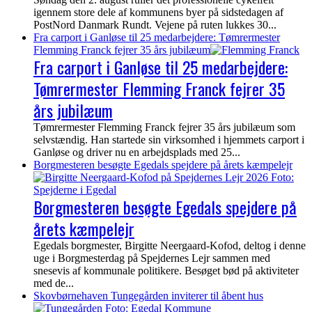
igennem store dele af kommunens byer på sidstedagen af
PostNord Danmark Rundt. Vejene på ruten lukkes 30...
Fra carport i Ganløse til 25 medarbejdere: Tømrermester
Flemming Franck fejrer 35 års jubilæum
Fra carport i Ganløse til 25 medarbejdere:
Tømrermester Flemming Franck fejrer 35
års jubilæum
Tømrermester Flemming Franck fejrer 35 års jubilæum som
selvstændig. Han startede sin virksomhed i hjemmets carport i
Ganløse og driver nu en arbejdsplads med 25...
Borgmesteren besøgte Egedals spejdere på årets kæmpelejr
Borgmesteren besøgte Egedals spejdere på
årets kæmpelejr
Egedals borgmester, Birgitte Neergaard-Kofod, deltog i denne
uge i Borgmesterdag på Spejdernes Lejr sammen med
snesevis af kommunale politikere. Besøget bød på aktiviteter
med de...
Skovbørnehaven Tungegården inviterer til åbent hus