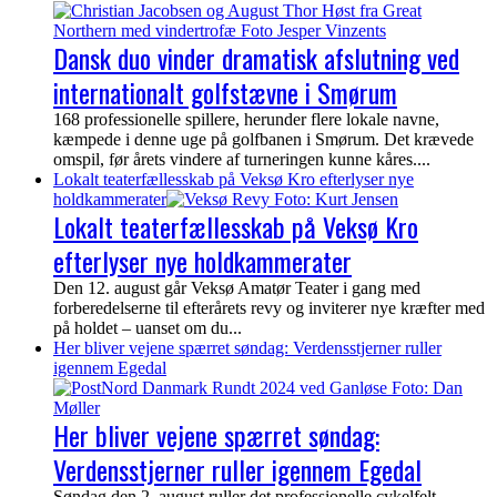
Dansk duo vinder dramatisk afslutning ved
internationalt golfstævne i Smørum
168 professionelle spillere, herunder flere lokale navne,
kæmpede i denne uge på golfbanen i Smørum. Det krævede
omspil, før årets vindere af turneringen kunne kåres....
Lokalt teaterfællesskab på Veksø Kro efterlyser nye
holdkammerater
Lokalt teaterfællesskab på Veksø Kro
efterlyser nye holdkammerater
Den 12. august går Veksø Amatør Teater i gang med
forberedelserne til efterårets revy og inviterer nye kræfter med
på holdet – uanset om du...
Her bliver vejene spærret søndag: Verdensstjerner ruller
igennem Egedal
Her bliver vejene spærret søndag:
Verdensstjerner ruller igennem Egedal
Søndag den 2. august ruller det professionelle cykelfelt