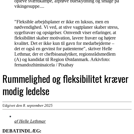
opleve sværdkampe, afprøve bueskydning og smage på
vikingesuppe....
"Fleksible arbejdsplaner er ikke en luksus, men en
nødvendighed. Vi ved, at stive vagtplaner skaber stress,
sygefravær og opsigelser. Omvendt viser erfaringer, at
fleksibilitet skaber motivation, lavere fravær og højere
kvalitet. Det er ikke kun til gavn for medarbejderne –
det er også en gevinst for patienterne", skriver Helle
Lethmar, der er chefbioanalytiker, regionsrådsmedlem
(A) og kandidat til Region Østdanmark. Arkivfoto:
fernandozhiminaicela / Pixabay
Rummelighed og fleksibilitet kræver
modig ledelse
Udgivet den 8. september 2025
af Helle Lethmar
DEBATINDLÆG: