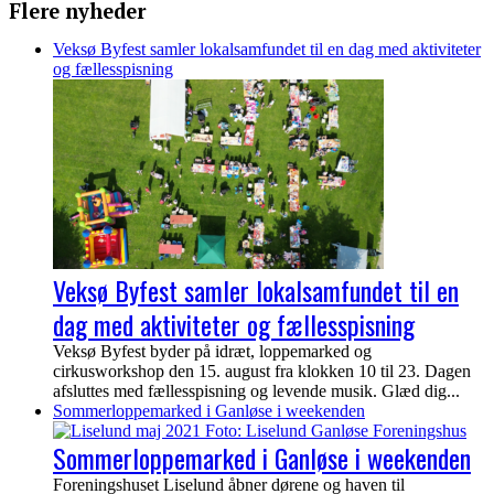
Flere nyheder
Veksø Byfest samler lokalsamfundet til en dag med aktiviteter
og fællesspisning
Veksø Byfest samler lokalsamfundet til en
dag med aktiviteter og fællesspisning
Veksø Byfest byder på idræt, loppemarked og
cirkusworkshop den 15. august fra klokken 10 til 23. Dagen
afsluttes med fællesspisning og levende musik. Glæd dig...
Sommerloppemarked i Ganløse i weekenden
Sommerloppemarked i Ganløse i weekenden
Foreningshuset Liselund åbner dørene og haven til