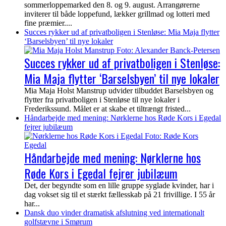
sommerloppemarked den 8. og 9. august. Arrangørerne
inviterer til både loppefund, lækker grillmad og lotteri med
fine præmier....
Succes rykker ud af privatboligen i Stenløse: Mia Maja flytter
‘Barselsbyen’ til nye lokaler
Succes rykker ud af privatboligen i Stenløse:
Mia Maja flytter ‘Barselsbyen’ til nye lokaler
Mia Maja Holst Manstrup udvider tilbuddet Barselsbyen og
flytter fra privatboligen i Stenløse til nye lokaler i
Frederikssund. Målet er at skabe et tiltrængt fristed...
Håndarbejde med mening: Nørklerne hos Røde Kors i Egedal
fejrer jubilæum
Håndarbejde med mening: Nørklerne hos
Røde Kors i Egedal fejrer jubilæum
Det, der begyndte som en lille gruppe syglade kvinder, har i
dag vokset sig til et stærkt fællesskab på 21 frivillige. I 55 år
har...
Dansk duo vinder dramatisk afslutning ved internationalt
golfstævne i Smørum