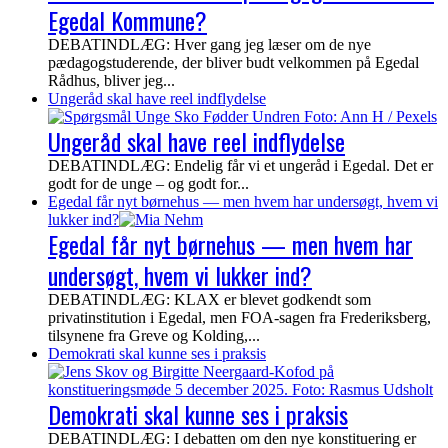
Egedal Kommune?
DEBATINDLÆG: Hver gang jeg læser om de nye
pædagogstuderende, der bliver budt velkommen på Egedal
Rådhus, bliver jeg...
Ungeråd skal have reel indflydelse
Ungeråd skal have reel indflydelse
DEBATINDLÆG: Endelig får vi et ungeråd i Egedal. Det er
godt for de unge – og godt for...
Egedal får nyt børnehus — men hvem har undersøgt, hvem vi
lukker ind?
Egedal får nyt børnehus — men hvem har
undersøgt, hvem vi lukker ind?
DEBATINDLÆG: KLAX er blevet godkendt som
privatinstitution i Egedal, men FOA-sagen fra Frederiksberg,
tilsynene fra Greve og Kolding,...
Demokrati skal kunne ses i praksis
Demokrati skal kunne ses i praksis
DEBATINDLÆG: I debatten om den nye konstituering er