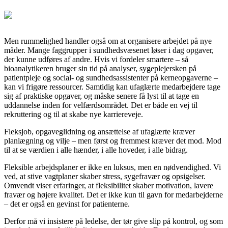
Men rummelighed handler også om at organisere arbejdet på nye
måder. Mange faggrupper i sundhedsvæsenet løser i dag opgaver,
der kunne udføres af andre. Hvis vi fordeler smartere – så
bioanalytikeren bruger sin tid på analyser, sygeplejersken på
patientpleje og social- og sundhedsassistenter på kerneopgaverne –
kan vi frigøre ressourcer. Samtidig kan ufaglærte medarbejdere tage
sig af praktiske opgaver, og måske senere få lyst til at tage en
uddannelse inden for velfærdsområdet. Det er både en vej til
rekruttering og til at skabe nye karriereveje.
Fleksjob, opgaveglidning og ansættelse af ufaglærte kræver
planlægning og vilje – men først og fremmest kræver det mod. Mod
til at se værdien i alle hænder, i alle hoveder, i alle bidrag.
Fleksible arbejdsplaner er ikke en luksus, men en nødvendighed. Vi
ved, at stive vagtplaner skaber stress, sygefravær og opsigelser.
Omvendt viser erfaringer, at fleksibilitet skaber motivation, lavere
fravær og højere kvalitet. Det er ikke kun til gavn for medarbejderne
– det er også en gevinst for patienterne.
Derfor må vi insistere på ledelse, der tør give slip på kontrol, og som