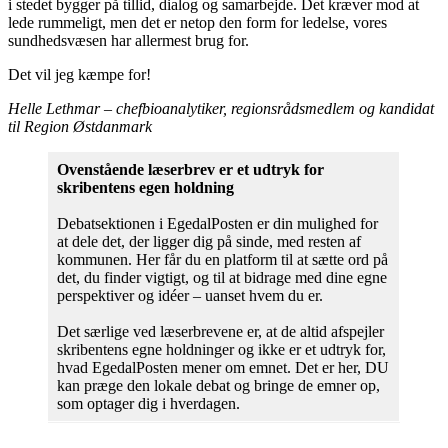
i stedet bygger på tillid, dialog og samarbejde. Det kræver mod at
lede rummeligt, men det er netop den form for ledelse, vores
sundhedsvæsen har allermest brug for.
Det vil jeg kæmpe for!
Helle Lethmar – chefbioanalytiker, regionsrådsmedlem og kandidat
til Region Østdanmark
Ovenstående læserbrev er et udtryk for
skribentens egen holdning
Debatsektionen i EgedalPosten er din mulighed for
at dele det, der ligger dig på sinde, med resten af
kommunen. Her får du en platform til at sætte ord på
det, du finder vigtigt, og til at bidrage med dine egne
perspektiver og idéer – uanset hvem du er.
Det særlige ved læserbrevene er, at de altid afspejler
skribentens egne holdninger og ikke er et udtryk for,
hvad EgedalPosten mener om emnet. Det er her, DU
kan præge den lokale debat og bringe de emner op,
som optager dig i hverdagen.