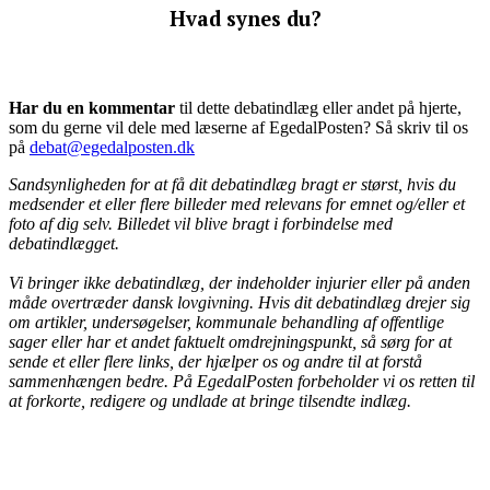
Hvad synes du?
Har du en kommentar
til dette debatindlæg eller andet på hjerte,
som du gerne vil dele med læserne af EgedalPosten? Så skriv til os
på
debat@egedalposten.dk
Sandsynligheden for at få dit debatindlæg bragt er størst, hvis du
medsender et eller flere billeder med relevans for emnet og/eller et
foto af dig selv. Billedet vil blive bragt i forbindelse med
debatindlægget.
Vi bringer ikke debatindlæg, der indeholder injurier eller på anden
måde overtræder dansk lovgivning. Hvis dit debatindlæg drejer sig
om artikler, undersøgelser, kommunale behandling af offentlige
sager eller har et andet faktuelt omdrejningspunkt, så sørg for at
sende et eller flere links, der hjælper os og andre til at forstå
sammenhængen bedre. På EgedalPosten forbeholder vi os retten til
at forkorte, redigere og undlade at bringe tilsendte indlæg.