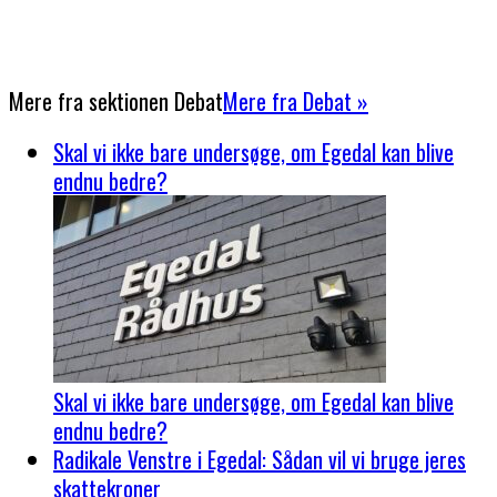
Mere fra sektionen
Debat
Mere fra Debat »
Skal vi ikke bare undersøge, om Egedal kan blive
endnu bedre?
Skal vi ikke bare undersøge, om Egedal kan blive
endnu bedre?
Radikale Venstre i Egedal: Sådan vil vi bruge jeres
skattekroner