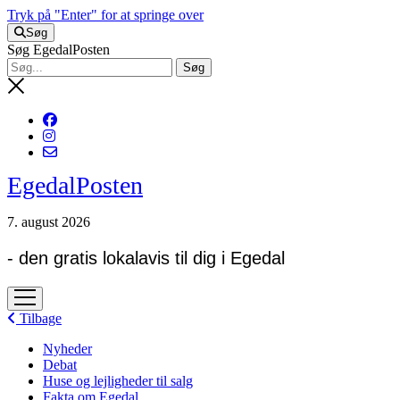
Tryk på "Enter" for at springe over
Søg
Søg EgedalPosten
EgedalPosten
7. august 2026
- den gratis lokalavis til dig i Egedal
open
menu
Tilbage
Nyheder
Debat
Huse og lejligheder til salg
Fakta om Egedal