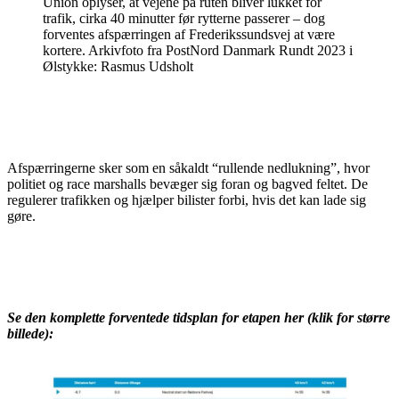
Union oplyser, at vejene på ruten bliver lukket for
trafik, cirka 40 minutter før rytterne passerer – dog
forventes afspærringen af Frederikssundsvej at være
kortere. Arkivfoto fra PostNord Danmark Rundt 2023 i
Ølstykke: Rasmus Udsholt
Afspærringerne sker som en såkaldt “rullende nedlukning”, hvor
politiet og race marshalls bevæger sig foran og bagved feltet. De
regulerer trafikken og hjælper bilister forbi, hvis det kan lade sig
gøre.
Se den komplette forventede tidsplan for etapen her (klik for større
billede):