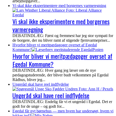
arbejdsopgaver...
Vi skal ikke eksperimentere med borgernes varmeregning
Vi skal ikke eksperimentere med borgernes
varmeregning
DEBATINDLÆG: Først og fremmest har jeg stor sympati for
de borgere, der nu bliver ramt af stigende fjernvarmepriser...
Hvorfor bliver vi meritpædagoger overset af Egedal
Kommune?
Hvorfor bliver vi meritpædagoger overset af
Egedal Kommune?
DEBATINDLÆG: Hver gang jeg læser om de nye
pædagogstuderende, der bliver budt velkommen på Egedal
Rådhus, bliver jeg...
Ungeråd skal have reel indflydelse
Ungeråd skal have reel indflydelse
DEBATINDLÆG: Endelig får vi et ungeråd i Egedal. Det er
godt for de unge – og godt for...
Egedal får nyt børnehus — men hvem har undersøgt, hvem vi
lukker ind?