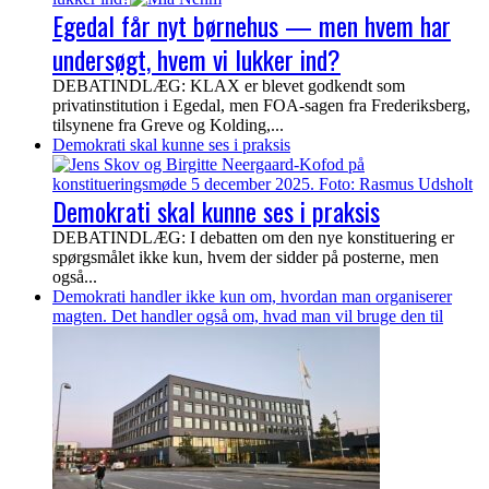
Egedal får nyt børnehus — men hvem har
undersøgt, hvem vi lukker ind?
DEBATINDLÆG: KLAX er blevet godkendt som
privatinstitution i Egedal, men FOA-sagen fra Frederiksberg,
tilsynene fra Greve og Kolding,...
Demokrati skal kunne ses i praksis
Demokrati skal kunne ses i praksis
DEBATINDLÆG: I debatten om den nye konstituering er
spørgsmålet ikke kun, hvem der sidder på posterne, men
også...
Demokrati handler ikke kun om, hvordan man organiserer
magten. Det handler også om, hvad man vil bruge den til