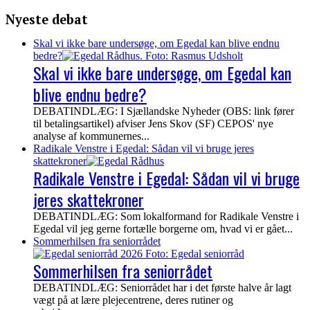
Nyeste debat
Skal vi ikke bare undersøge, om Egedal kan blive endnu
bedre?
Skal vi ikke bare undersøge, om Egedal kan
blive endnu bedre?
DEBATINDLÆG: I Sjællandske Nyheder (OBS: link fører
til betalingsartikel) afviser Jens Skov (SF) CEPOS' nye
analyse af kommunernes...
Radikale Venstre i Egedal: Sådan vil vi bruge jeres
skattekroner
Radikale Venstre i Egedal: Sådan vil vi bruge
jeres skattekroner
DEBATINDLÆG: Som lokalformand for Radikale Venstre i
Egedal vil jeg gerne fortælle borgerne om, hvad vi er gået...
Sommerhilsen fra seniorrådet
Sommerhilsen fra seniorrådet
DEBATINDLÆG: Seniorrådet har i det første halve år lagt
vægt på at lære plejecentrene, deres rutiner og