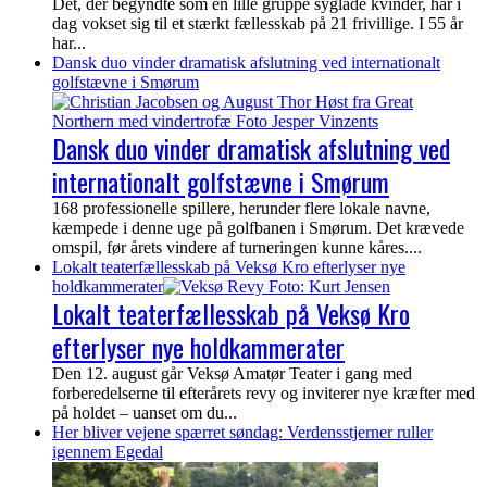
Det, der begyndte som en lille gruppe syglade kvinder, har i
dag vokset sig til et stærkt fællesskab på 21 frivillige. I 55 år
har...
Dansk duo vinder dramatisk afslutning ved internationalt
golfstævne i Smørum
Dansk duo vinder dramatisk afslutning ved
internationalt golfstævne i Smørum
168 professionelle spillere, herunder flere lokale navne,
kæmpede i denne uge på golfbanen i Smørum. Det krævede
omspil, før årets vindere af turneringen kunne kåres....
Lokalt teaterfællesskab på Veksø Kro efterlyser nye
holdkammerater
Lokalt teaterfællesskab på Veksø Kro
efterlyser nye holdkammerater
Den 12. august går Veksø Amatør Teater i gang med
forberedelserne til efterårets revy og inviterer nye kræfter med
på holdet – uanset om du...
Her bliver vejene spærret søndag: Verdensstjerner ruller
igennem Egedal