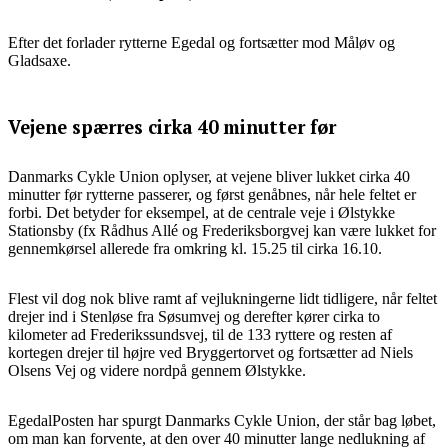
Efter det forlader rytterne Egedal og fortsætter mod Måløv og
Gladsaxe.
Vejene spærres cirka 40 minutter før
Danmarks Cykle Union oplyser, at vejene bliver lukket cirka 40
minutter før rytterne passerer, og først genåbnes, når hele feltet er
forbi. Det betyder for eksempel, at de centrale veje i Ølstykke
Stationsby (fx Rådhus Allé og Frederiksborgvej kan være lukket for
gennemkørsel allerede fra omkring kl. 15.25 til cirka 16.10.
Flest vil dog nok blive ramt af vejlukningerne lidt tidligere, når feltet
drejer ind i Stenløse fra Søsumvej og derefter kører cirka to
kilometer ad Frederikssundsvej, til de 133 ryttere og resten af
kortegen drejer til højre ved Bryggertorvet og fortsætter ad Niels
Olsens Vej og videre nordpå gennem Ølstykke.
EgedalPosten har spurgt Danmarks Cykle Union, der står bag løbet,
om man kan forvente, at den over 40 minutter lange nedlukning af