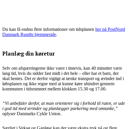
Du kan få endnu flere informationer om tidsplanen
her på PostNord
Danmark Rundts hjemmeside
.
Planlæg din køretur
Selv om afspærringerne ikke varer i timevis, kan 40 minutter være
lang tid, hvis du sidder fast midt i det hele – eller har et barn, der
skal hentes. Det er derfor vigtigt at tænke transport og ærinder ind i
løbsplanen og ikke regne med at kunne køre uhindret gennem
kommunen i tidsrummet mellem klokken 15.30 og 17.00.
“Vi anbefaler derfor, at man orienterer sig i forhold til ruten, er ude
i god tid med ærinder og planlægger parkering med omtanke,”
oplyser Danmarks Cykle Union.
Særligt i Veksø og Ganløse kan der være ekstra tryk på og flere