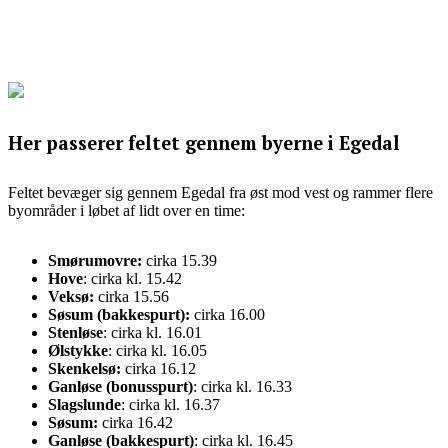
Her passerer feltet gennem byerne i Egedal
Feltet bevæger sig gennem Egedal fra øst mod vest og rammer flere
byområder i løbet af lidt over en time:
Smørumovre:
cirka 15.39
Hove
: cirka kl. 15.42
Veksø:
cirka 15.56
Søsum (bakkespurt):
cirka 16.00
Stenløse
: cirka kl. 16.01
Ølstykke
: cirka kl. 16.05
Skenkelsø:
cirka 16.12
Ganløse (bonusspurt)
: cirka kl. 16.33
Slagslunde
: cirka kl. 16.37
Søsum:
cirka 16.42
Ganløse (bakkespurt)
: cirka kl. 16.45