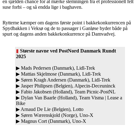
en sjælden chance for at mærke stemningen fra et professionelt felt
suse forbi – og så endda lige i baghaven.
Rytterne kæmper om dagens første point i bakkekonkurrencen på
Spydbakken i Veksø og de to passager i Ganløse byder både på
spurt og dagens anden bakkekonkurrence på Damvadvej.
▮
Største navne ved PostNord Danmark Rundt
2025
▶ Mads Pedersen (Danmark), Lidl-Trek
▶ Mattias Skjelmose (Danmark), Lidl-Trek
▶ Søren Kragh Andersen (Danmark), Lidl-Trek
▶ Jasper Philipsen (Belgien), Alpecin-Deceuninck
▶ Fabio Jakobsen (Holland), Team Picnic-PostNL
▶ Dylan Van Baarle (Holland), Team Visma | Lease a
Bike
▶ Arnaud De Lie (Belgien), Lotto
▶ Søren Wærenskjold (Norge), Uno-X
▶ Magnus Cort (Danmark), Uno-X