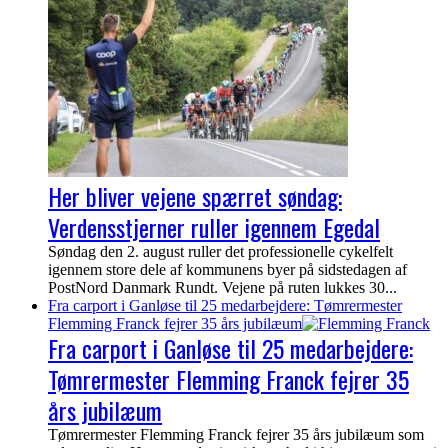
Her bliver vejene spærret søndag:
Verdensstjerner ruller igennem Egedal
Søndag den 2. august ruller det professionelle cykelfelt
igennem store dele af kommunens byer på sidstedagen af
PostNord Danmark Rundt. Vejene på ruten lukkes 30...
Fra carport i Ganløse til 25 medarbejdere: Tømrermester
Flemming Franck fejrer 35 års jubilæum
Fra carport i Ganløse til 25 medarbejdere:
Tømrermester Flemming Franck fejrer 35
års jubilæum
Tømrermester Flemming Franck fejrer 35 års jubilæum som