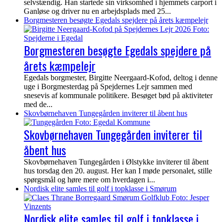
selvstændig. Han startede sin virksomhed i hjemmets carport i
Ganløse og driver nu en arbejdsplads med 25...
Borgmesteren besøgte Egedals spejdere på årets kæmpelejr
Borgmesteren besøgte Egedals spejdere på
årets kæmpelejr
Egedals borgmester, Birgitte Neergaard-Kofod, deltog i denne
uge i Borgmesterdag på Spejdernes Lejr sammen med
snesevis af kommunale politikere. Besøget bød på aktiviteter
med de...
Skovbørnehaven Tungegården inviterer til åbent hus
Skovbørnehaven Tungegården inviterer til
åbent hus
Skovbørnehaven Tungegården i Ølstykke inviterer til åbent
hus torsdag den 20. august. Her kan I møde personalet, stille
spørgsmål og høre mere om hverdagen i...
Nordisk elite samles til golf i topklasse i Smørum
Nordisk elite samles til golf i topklasse i