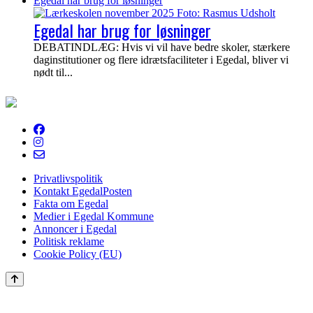
Egedal har brug for løsninger
Egedal har brug for løsninger
DEBATINDLÆG: Hvis vi vil have bedre skoler, stærkere
daginstitutioner og flere idrætsfaciliteter i Egedal, bliver vi
nødt til...
EgedalPosten
Privatlivspolitik
Kontakt EgedalPosten
Fakta om Egedal
Medier i Egedal Kommune
Annoncer i Egedal
Politisk reklame
Cookie Policy (EU)
Scroll
to
the
top