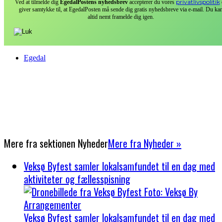
privatlivspolitik
Ved at tilmelde dig
EgedalPostens nyhedsbrev
accepterer du vores
giver samtykke til, at EgedalPosten må sende dig gratis nyhedsbreve via e-mail. Du ka
altid nemt framelde dig igen.
Egedal
Mere fra sektionen
Nyheder
Mere fra Nyheder »
Veksø Byfest samler lokalsamfundet til en dag med
aktiviteter og fællesspisning
Veksø Byfest samler lokalsamfundet til en dag med