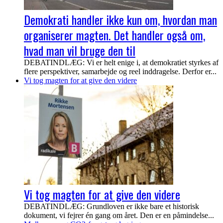
Demokrati handler ikke kun om, hvordan man
organiserer magten. Det handler også om,
hvad man vil bruge den til
DEBATINDLÆG: Vi er helt enige i, at demokratiet styrkes af
flere perspektiver, samarbejde og reel inddragelse. Derfor er...
Vi tog magten for at give den videre
Vi tog magten for at give den videre
DEBATINDLÆG: Grundloven er ikke bare et historisk
dokument, vi fejrer én gang om året. Den er en påmindelse...