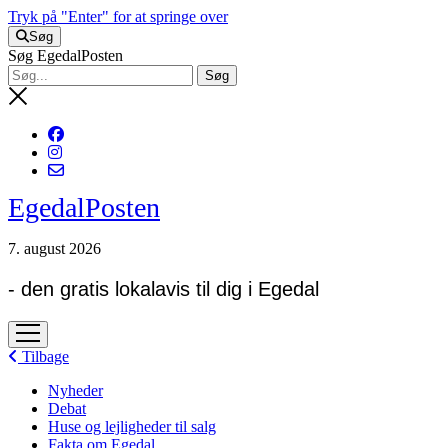
Tryk på "Enter" for at springe over
Søg
Søg EgedalPosten
EgedalPosten
7. august 2026
- den gratis lokalavis til dig i Egedal
open
menu
Tilbage
Nyheder
Debat
Huse og lejligheder til salg
Fakta om Egedal