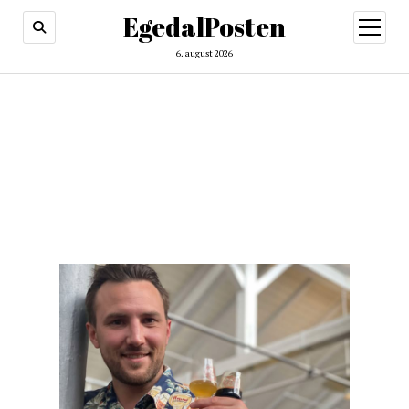
EgedalPosten
open
menu
6. august 2026