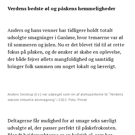
Verdens bedste øl og påskens hemmeligheder
Anders og hans venner har tidligere holdt totalt
udsolgte smagninger i Ganløse, hvor temaerne var øl
til sommeren og julen. Nu er det blevet tid til at rette
fokus på påsken, og de ønsker at skabe en oplevelse,
der både fejrer øllets mangfoldighed og samtidig
bringer folk sammen om noget lokalt og lærerigt.
Anders Seistrup (t.v.) var udpeget som en af øleksperterne til “Verdens
største virtuelle ølsmagning” i 2022. Foto: Privat
Deltagerne får mulighed for at smage seks særligt
udvalgte øl, der passer perfekt til påskefrokosten.
Blandt højdepunkterne er en belgisk øl, som har