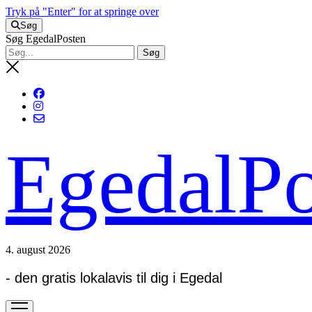
Tryk på "Enter" for at springe over
Søg
Søg EgedalPosten
EgedalPo
4. august 2026
- den gratis lokalavis til dig i Egedal
open