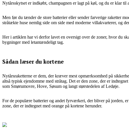
Nytårsskytset er indkøbt, champagnen er lagt på køl, og du er klar til 
Men før du tænder de store batterier eller sender farverige raketter m
stråtækte huse nemlig side om side med moderne villakvarterer, og der
Her i artiklen har vi derfor lavet en oversigt over de zoner, hvor du
bygninger med letantændeligt tag.
Sådan læser du kortene
Nytårsraketterne er dem, der kræver mest opmærksomhed på sikkerhede
altså typisk ejendomme med stråtag. Det er den zone, der er indtegnet m
som Smørumovre, Hove, Søsum og langt størstedelen af Ledøje.
For de populære batterier og andet fyrværkeri, der bliver på jorden, er
zone, der er indtegnet med orange på kortene herunder.