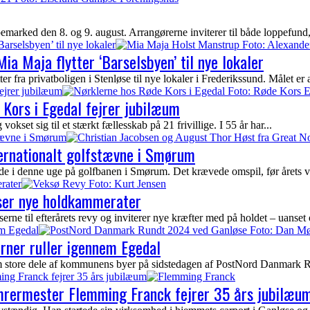
arked den 8. og 9. august. Arrangørerne inviterer til både loppefund, 
Barselsbyen’ til nye lokaler
ia Maja flytter ‘Barselsbyen’ til nye lokaler
fra privatboligen i Stenløse til nye lokaler i Frederikssund. Målet er at 
ejrer jubilæum
Kors i Egedal fejrer jubilæum
kset sig til et stærkt fællesskab på 21 frivillige. I 55 år har...
stævne i Smørum
ternationalt golfstævne i Smørum
ede i denne uge på golfbanen i Smørum. Det krævede omspil, før årets vi
rater
yser nye holdkammerater
ne til efterårets revy og inviterer nye kræfter med på holdet – uanset 
em Egedal
erner ruller igennem Egedal
nem store dele af kommunens byer på sidstedagen af PostNord Danmark Ru
ing Franck fejrer 35 års jubilæum
ømrermester Flemming Franck fejrer 35 års jubilæu