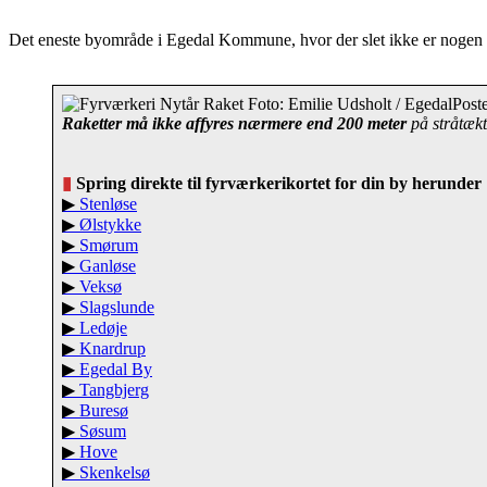
Det eneste byområde i Egedal Kommune, hvor der slet ikke er nogen fy
Raketter må ikke affyres nærmere end 200 meter
på stråtækt
▮
Spring direkte til fyrværkerikortet for din by herunder
▶
Stenløse
▶
Ølstykke
▶
Smørum
▶
Ganløse
▶
Veksø
▶
Slagslunde
▶
Ledøje
▶
Knardrup
▶
Egedal By
▶
Tangbjerg
▶
Buresø
▶
Søsum
▶
Hove
▶
Skenkelsø