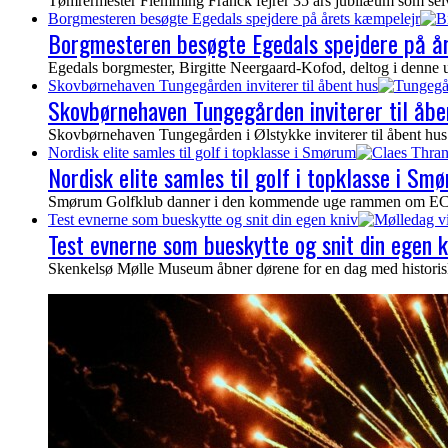
Tømrermester Flemming Franck fejrer 35 års jubilæum som selvs
Borgmesteren besøgte Egedals spejdere på årets kæmpelejr
Borgmesteren besøgte Egedals spejdere på å
Egedals borgmester, Birgitte Neergaard-Kofod, deltog i denne 
Skovbørnehaven Tungegården inviterer til åbent hus
Skovbørnehaven Tungegården inviterer til åbe
Skovbørnehaven Tungegården i Ølstykke inviterer til åbent hus 
Nordisk elite samles til golf i topklasse i Smørum
Nordisk elite samles til golf i topklasse i Sm
Smørum Golfklub danner i den kommende uge rammen om ECCO To
Test evnerne som bueskytte og snit din egen kniv
Test evnerne som bueskytte og snit din egen k
Skenkelsø Mølle Museum åbner dørene for en dag med historisk