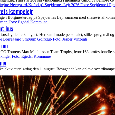
tændig. Han startede sin virksomhed i hjemmets carport i Ganløse og 
rets kæmpelejr
uge i Borgmesterdag på Spejdernes Lejr sammen med snesevis af kommun
nt hus
torsdag den 20. august. Her kan I møde personalet, stille spørgsmål og
ørum
urens Max Matthiessen Team Trophy, hvor 168 professionelle spiller
niv
e aktiviteter lørdag den 1. august. Besøgende kan opleve sværdkampe