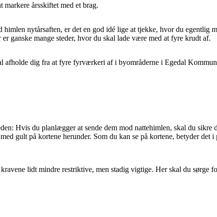
at markere årsskiftet med et brag.
od himlen nytårsaften, er det en god idé lige at tjekke, hvor du egentl
 er ganske mange steder, hvor du skal lade være med at fyre krudt af.
 skal afholde dig fra at fyre fyrværkeri af i byområderne i Egedal Kom
n: Hvis du planlægger at sende dem mod nattehimlen, skal du sikre dig
ed gult på kortene herunder. Som du kan se på kortene, betyder det i pra
 kravene lidt mindre restriktive, men stadig vigtige. Her skal du sørge f