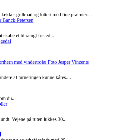
lækker grillmad og lotteri med fine præmier....
skabe et tiltrængt fristed...
ndere af turneringen kunne kåres....
om du...
ndt. Vejene på ruten lukkes 30...
m