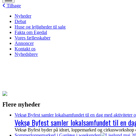
menu
Tilbage
Nyheder
Debat
Huse og lejligheder til salg
Fakta om Egedal
Vores fællesskaber
Annoncer
Kontakt os
Nyhedsbrev
Flere nyheder
Veksø Byfest samler lokalsamfundet til en dag med aktiviteter o
Veksø Byfest samler lokalsamfundet til en dag
Veksø Byfest byder på idræt, loppemarked og cirkusworkshop de
Sommerloppemarked i Ganløse i weekenden