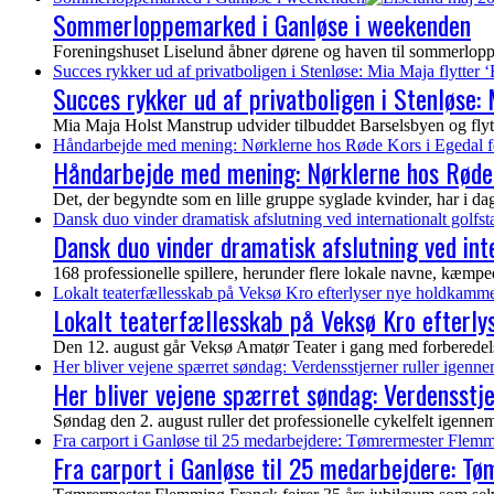
Sommerloppemarked i Ganløse i weekenden
Foreningshuset Liselund åbner dørene og haven til sommerloppem
Succes rykker ud af privatboligen i Stenløse: Mia Maja flytter ‘
Succes rykker ud af privatboligen i Stenløse: M
Mia Maja Holst Manstrup udvider tilbuddet Barselsbyen og flytter 
Håndarbejde med mening: Nørklerne hos Røde Kors i Egedal f
Håndarbejde med mening: Nørklerne hos Røde 
Det, der begyndte som en lille gruppe syglade kvinder, har i dag vo
Dansk duo vinder dramatisk afslutning ved internationalt golf
Dansk duo vinder dramatisk afslutning ved in
168 professionelle spillere, herunder flere lokale navne, kæmp
Lokalt teaterfællesskab på Veksø Kro efterlyser nye holdkamme
Lokalt teaterfællesskab på Veksø Kro efterl
Den 12. august går Veksø Amatør Teater i gang med forberedelser
Her bliver vejene spærret søndag: Verdensstjerner ruller igenn
Her bliver vejene spærret søndag: Verdensstj
Søndag den 2. august ruller det professionelle cykelfelt igen
Fra carport i Ganløse til 25 medarbejdere: Tømrermester Flemm
Fra carport i Ganløse til 25 medarbejdere: T