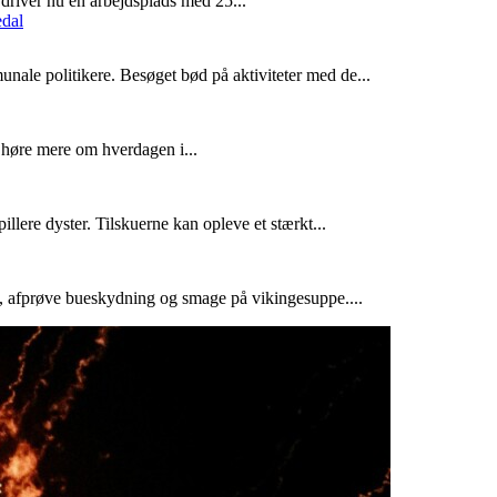
driver nu en arbejdsplads med 25...
ale politikere. Besøget bød på aktiviteter med de...
 høre mere om hverdagen i...
e dyster. Tilskuerne kan opleve et stærkt...
, afprøve bueskydning og smage på vikingesuppe....