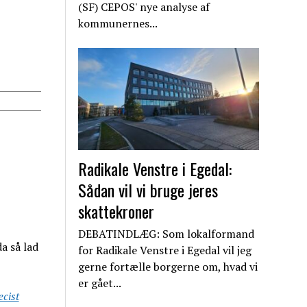
(SF) CEPOS' nye analyse af
kommunernes...
Radikale Venstre i Egedal:
Sådan vil vi bruge jeres
skattekroner
DEBATINDLÆG: Som lokalformand
da så lad
for Radikale Venstre i Egedal vil jeg
gerne fortælle borgerne om, hvad vi
er gået...
æcist