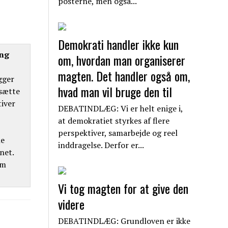
posterne, men også...
Demokrati handler ikke kun
ing
om, hvordan man organiserer
magten. Det handler også om,
gger
hvad man vil bruge den til
 sætte
tiver
DEBATINDLÆG: Vi er helt enige i,
at demokratiet styrkes af flere
perspektiver, samarbejde og reel
ne
inddragelse. Derfor er...
net.
om
Vi tog magten for at give den
videre
DEBATINDLÆG: Grundloven er ikke