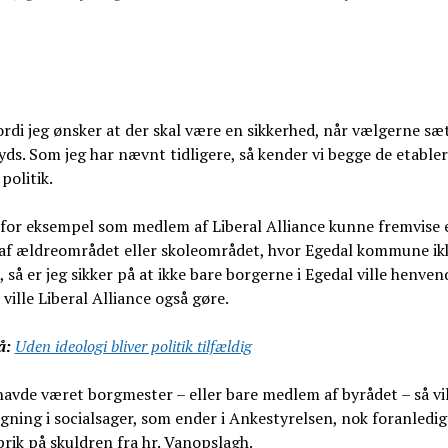
ordi jeg ønsker at der skal være en sikkerhed, når vælgerne sæ
yds. Som jeg har nævnt tidligere, så kender vi begge de etable
politik.
 for eksempel som medlem af Liberal Alliance kunne fremvise 
 af ældreområdet eller skoleområdet, hvor Egedal kommune ikk
, så er jeg sikker på at ikke bare borgerne i Egedal ville henvend
 ville Liberal Alliance også gøre.
å:
Uden ideologi bliver politik tilfældig
avde været borgmester – eller bare medlem af byrådet – så vi
igning i socialsager, som ender i Ankestyrelsen, nok foranledig
prik på skuldren fra hr. Vanopslagh.