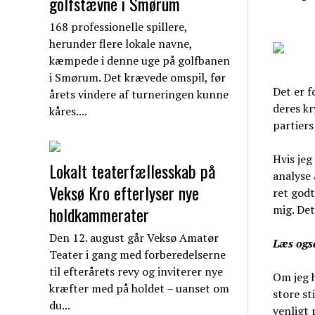
golfstævne i Smørum
168 professionelle spillere,
herunder flere lokale navne,
kæmpede i denne uge på golfbanen
i Smørum. Det krævede omspil, før
Det er f
årets vindere af turneringen kunne
deres kr
kåres....
partiers 
Hvis jeg
Lokalt teaterfællesskab på
analyse
Veksø Kro efterlyser nye
ret godt
holdkammerater
mig. Det
Den 12. august går Veksø Amatør
Læs ogs
Teater i gang med forberedelserne
til efterårets revy og inviterer nye
Om jeg h
kræfter med på holdet – uanset om
store st
du...
venligt 