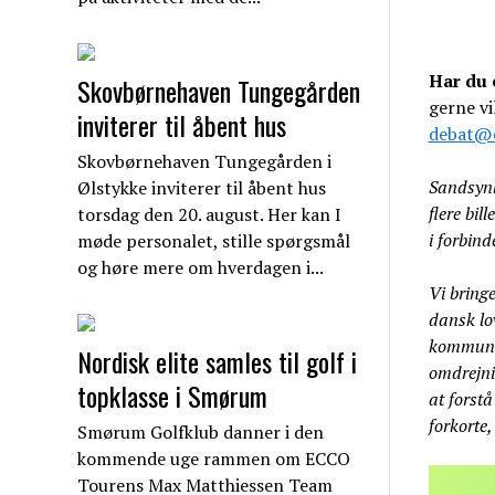
Har du
Skovbørnehaven Tungegården
gerne vi
inviterer til åbent hus
debat@e
Skovbørnehaven Tungegården i
Sandsynli
Ølstykke inviterer til åbent hus
flere bil
torsdag den 20. august. Her kan I
i forbin
møde personalet, stille spørgsmål
og høre mere om hverdagen i...
Vi bring
dansk lov
kommunal
Nordisk elite samles til golf i
omdrejnin
topklasse i Smørum
at forst
forkorte,
Smørum Golfklub danner i den
kommende uge rammen om ECCO
Tourens Max Matthiessen Team