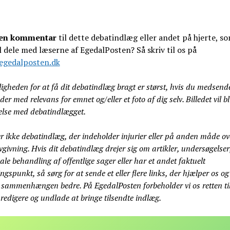
 en kommentar
til dette debatindlæg eller andet på hjerte, s
l dele med læserne af EgedalPosten? Så skriv til os på
gedalposten.dk
gheden for at få dit debatindlæg bragt er størst, hvis du medsender
leder med relevans for emnet og/eller et foto af dig selv. Billedet vil b
delse med debatindlægget.
er ikke debatindlæg, der indeholder injurier eller på anden måde o
givning. Hvis dit debatindlæg drejer sig om artikler, undersøgelser
e behandling af offentlige sager eller har et andet faktuelt
gspunkt, så sørg for at sende et eller flere links, der hjælper os og
å sammenhængen bedre. På EgedalPosten forbeholder vi os retten til
 redigere og undlade at bringe tilsendte indlæg.