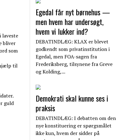
Egedal får nyt børnehus —
men hvem har undersøgt,
hvem vi lukker ind?
 laveste
DEBATINDLÆG: KLAX er blevet
e bliver
godkendt som privatinstitution i
 ord som
Egedal, men FOA-sagen fra
Frederiksberg, tilsynene fra Greve
jælp til
og Kolding,...
dater.
Demokrati skal kunne ses i
er guld
praksis
DEBATINDLÆG: I debatten om den
nye konstituering er spørgsmålet
ikke kun, hvem der sidder på