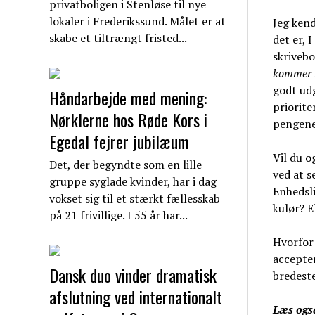
privatboligen i Stenløse til nye
lokaler i Frederikssund. Målet er at
Jeg kend
skabe et tiltrængt fristed...
det er, 
skrivebo
kommer i
godt ud
Håndarbejde med mening:
priorite
Nørklerne hos Røde Kors i
pengene
Egedal fejrer jubilæum
Vil du o
Det, der begyndte som en lille
ved at s
gruppe syglade kvinder, har i dag
Enhedsli
vokset sig til et stærkt fællesskab
kulør? E
på 21 frivillige. I 55 år har...
Hvorfor 
accepter
Dansk duo vinder dramatisk
bredeste
afslutning ved internationalt
Læs ogs