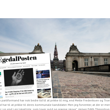
n partiformand har nok bedre tid til at prikke til mig, end Mette Frederiksen og Troe
d har til at prikke til deres kommunale kandidater. Men jeg forventer, at der er me
r i os end i en lokalliste, som lover guld og grønne skove", skriver Edith Thingstrup