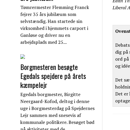
Edith Th
Tømrermester Flemming Franck
Liberal 
fejrer 35 års jubilæum som
selvstændig. Han startede sin
virksomhed i hjemmets carport i
Ovenst
Ganløse og driver nu en
arbejdsplads med 25...
Debatse
dig på
ord på 
Borgmesteren besøgte
og idée
Egedals spejdere på årets
Det sær
kæmpelejr
holdni
Det er
Egedals borgmester, Birgitte
optager
Neergaard-Kofod, deltog i denne
uge i Borgmesterdag på Spejdernes
Lejr sammen med snesevis af
kommunale politikere. Besøget bød
på aktiviteter med de...