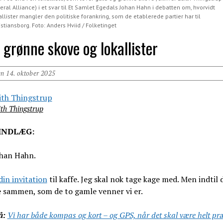
beral Alliance) i et svar til Et Samlet Egedals Johan Hahn i debatten om, hvorvidt
allister mangler den politiske forankring, som de etablerede partier har til
istiansborg. Foto: Anders Hviid / Folketinget
 grønne skove og lokallister
en 14. oktober 2025
ith Thingstrup
INDLÆG:
han Hahn.
din invitation
til kaffe. Jeg skal nok tage kage med. Men indtil 
e sammen, som de to gamle venner vi er.
å:
Vi har både kompas og kort – og GPS, når det skal være helt pr