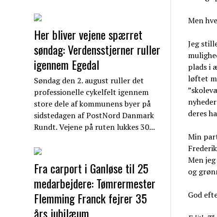
Men hvem
Her bliver vejene spærret
Jeg stil
søndag: Verdensstjerner ruller
mulighed
igennem Egedal
plads i 
løftet m
Søndag den 2. august ruller det
”skolevæ
professionelle cykelfelt igennem
nyhedern
store dele af kommunens byer på
deres h
sidstedagen af PostNord Danmark
Rundt. Vejene på ruten lukkes 30...
Min part
Frederik
Men jeg 
Fra carport i Ganløse til 25
og grøn
medarbejdere: Tømrermester
Flemming Franck fejrer 35
God efte
års jubilæum