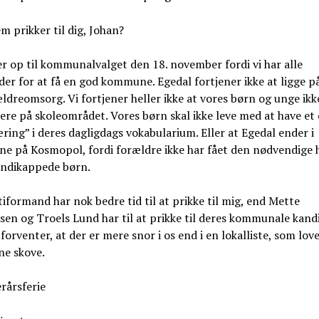
 prikker til dig, Johan?
ler op til kommunalvalget den 18. november fordi vi har alle
er for at få en god kommune. Egedal fortjener ikke at ligge på
ældreomsorg. Vi fortjener heller ikke at vores børn og unge ikk
ere på skoleområdet. Vores børn skal ikke leve med at have et
ring” i deres dagligdags vokabularium. Eller at Egedal ender i
e på Kosmopol, fordi forældre ikke har fået den nødvendige h
andikappede børn.
iformand har nok bedre tid til at prikke til mig, end Mette
sen og Troels Lund har til at prikke til deres kommunale kandi
forventer, at der er mere snor i os end i en lokalliste, som lov
ne skove.
rårsferie