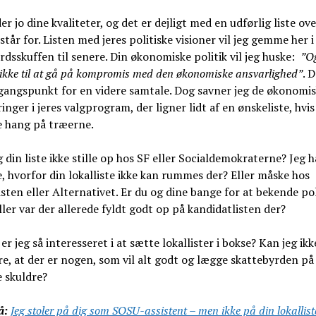
er jo dine kvaliteter, og det er dejligt med en udførlig liste ove
I står for. Listen med jeres politiske visioner vil jeg gemme her i
rdsskuffen til senere. Din økonomiske politik vil jeg huske:
”Og
kke til at gå på kompromis med den økonomiske ansvarlighed”
. D
gangspunkt for en videre samtale. Dog savner jeg de økonomi
ringer i jeres valgprogram, der ligner lidt af en ønskeliste, hvi
 hang på træerne.
g din liste ikke stille op hos SF eller Socialdemokraterne? Jeg 
e, hvorfor din lokalliste ikke kan rummes der? Eller måske hos
sten eller Alternativet. Er du og dine bange for at bekende pol
ller var der allerede fyldt godt op på kandidatlisten der?
er jeg så interesseret i at sætte lokallister i bokse? Kan jeg ikk
e, at der er nogen, som vil alt godt og lægge skattebyrden på
 skuldre?
å:
Jeg stoler på dig som SOSU-assistent – men ikke på din lokallist