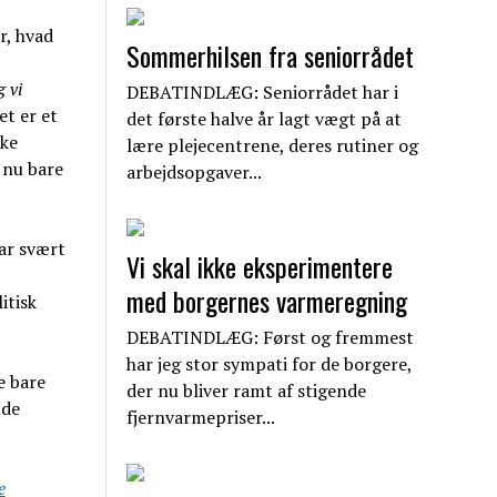
r, hvad
Sommerhilsen fra seniorrådet
 vi
DEBATINDLÆG: Seniorrådet har i
et er et
det første halve år lagt vægt på at
ske
lære plejecentrene, deres rutiner og
s nu bare
arbejdsopgaver...
har svært
Vi skal ikke eksperimentere
med borgernes varmeregning
itisk
DEBATINDLÆG: Først og fremmest
har jeg stor sympati for de borgere,
e bare
der nu bliver ramt af stigende
 de
fjernvarmepriser...
e