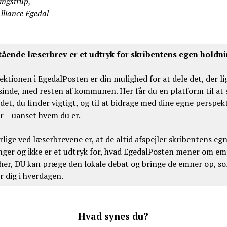
ingstrup,
Alliance Egedal
ående læserbrev er et udtryk for skribentens egen holdn
ktionen i EgedalPosten er din mulighed for at dele det, der li
 sinde, med resten af kommunen. Her får du en platform til at
det, du finder vigtigt, og til at bidrage med dine egne perspek
r – uanset hvem du er.
lige ved læserbrevene er, at de altid afspejler skribentens eg
nger og ikke er et udtryk for, hvad EgedalPosten mener om em
 her, DU kan præge den lokale debat og bringe de emner op, s
 dig i hverdagen.
Hvad synes du?