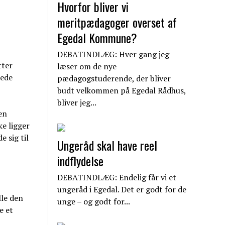
Hvorfor bliver vi
meritpædagoger overset af
Egedal Kommune?
DEBATINDLÆG: Hver gang jeg
tter
læser om de nye
rede
pædagogstuderende, der bliver
budt velkommen på Egedal Rådhus,
bliver jeg...
en
e ligger
e sig til
Ungeråd skal have reel
indflydelse
DEBATINDLÆG: Endelig får vi et
ungeråd i Egedal. Det er godt for de
lle den
unge – og godt for...
e et