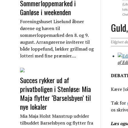
Sommerloppemarked i
(Li
Ganløse i weekenden
lok
Chr
Foreningshuset Liselund åbner
Guld,
dørene og haven til
sommerloppemarked den 8. og 9.
august. Arrangørerne inviterer til
Udgivet d
både loppefund, lækker grillmad og
lotteri med fine præmier....
af Ed
DEBAT
Succes rykker ud af
privatboligen i Stenløse: Mia
Kære Jo
Maja flytter ‘Barselsbyen’ til
Tak for
nye lokaler
os skriv
Mia Maja Holst Manstrup udvider
tilbuddet Barselsbyen og flytter fra
Læs ogs