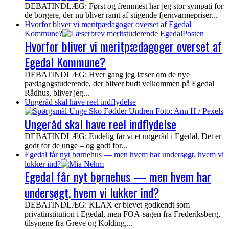
DEBATINDLÆG: Først og fremmest har jeg stor sympati for
de borgere, der nu bliver ramt af stigende fjernvarmepriser...
Hvorfor bliver vi meritpædagoger overset af Egedal
Kommune?
Hvorfor bliver vi meritpædagoger overset af
Egedal Kommune?
DEBATINDLÆG: Hver gang jeg læser om de nye
pædagogstuderende, der bliver budt velkommen på Egedal
Rådhus, bliver jeg...
Ungeråd skal have reel indflydelse
Ungeråd skal have reel indflydelse
DEBATINDLÆG: Endelig får vi et ungeråd i Egedal. Det er
godt for de unge – og godt for...
Egedal får nyt børnehus — men hvem har undersøgt, hvem vi
lukker ind?
Egedal får nyt børnehus — men hvem har
undersøgt, hvem vi lukker ind?
DEBATINDLÆG: KLAX er blevet godkendt som
privatinstitution i Egedal, men FOA-sagen fra Frederiksberg,
tilsynene fra Greve og Kolding,...