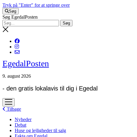
Tryk på "Enter" for at springe over
Søg
Søg EgedalPosten
EgedalPosten
9. august 2026
- den gratis lokalavis til dig i Egedal
open
menu
Tilbage
Nyheder
Debat
Huse og lejligheder til salg
Fakta om Egedal