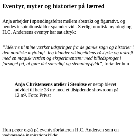
Eventyr, myter og historier på lærred
Anja arbejder i spændingsfeltet mellem abstrakt og figurativt, og
hendes inspirationskilder spænder vidt. Særligt nordisk mytologi og
H.C. Andersens eventyr har sat aftryk:
”Idéerne til mine værker udspringer fra de gamle sagn og historier i
den nordiske mytologi. Jeg blander vikingetidens råstyrke og urkraft
med en magisk verden og eksperimenterer med billedsproget i
forsøget på, at gøre det sanseligt og stemningsfyldt”
, fortæller hun.
Anja Christensens atelier i Stenløse
er netop blevet
udvidet til hele 28 m² med et tilstødende showroom på
12 m². Foto: Privat
Hun peger også på eventyrforfatteren H.C. Andersen som en
vedvarende inspirationskilde: