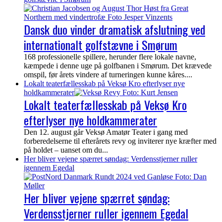
Dansk duo vinder dramatisk afslutning ved
internationalt golfstævne i Smørum
168 professionelle spillere, herunder flere lokale navne,
kæmpede i denne uge på golfbanen i Smørum. Det krævede
omspil, før årets vindere af turneringen kunne kåres....
Lokalt teaterfællesskab på Veksø Kro efterlyser nye
holdkammerater
Lokalt teaterfællesskab på Veksø Kro
efterlyser nye holdkammerater
Den 12. august går Veksø Amatør Teater i gang med
forberedelserne til efterårets revy og inviterer nye kræfter med
på holdet – uanset om du...
Her bliver vejene spærret søndag: Verdensstjerner ruller
igennem Egedal
Her bliver vejene spærret søndag:
Verdensstjerner ruller igennem Egedal