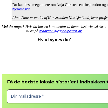
Du kan læse meget mere om Anja Christensens inspiration og t
hjemmeside
.
Åbne Døre er en del af Kunstrunden Nordsjælland, hvor profes
Ved du noget?
Hvis du har en kommentar til denne historie, så skriv
til os på
redaktion@egedalposten.dk
Hvad synes du?
❤
Få de bedste lokale historier i indbakken