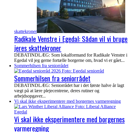
skattekroner
Radikale Venstre i Egedal: Sådan vil vi bruge
jeres skattekroner
DEBATINDLÆG: Som lokalformand for Radikale Venstre i
Egedal vil jeg gerne fortælle borgerne om, hvad vi er gået...
Sommerhilsen fra seniorrådet
Sommerhilsen fra seniorrådet
DEBATINDLÆG: Seniorrådet har i det første halve år lagt
vægt på at lære plejecentrene, deres rutiner og
arbejdsopgaver...
Vi skal ikke eksperimentere med borgernes varmeregning
Vi skal ikke eksperimentere med borgernes
varmeregning