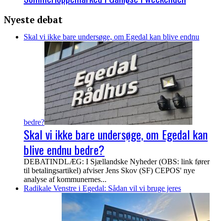
Nyeste debat
Skal vi ikke bare undersøge, om Egedal kan blive endnu
bedre?
Skal vi ikke bare undersøge, om Egedal kan
blive endnu bedre?
DEBATINDLÆG: I Sjællandske Nyheder (OBS: link fører
til betalingsartikel) afviser Jens Skov (SF) CEPOS' nye
analyse af kommunernes...
Radikale Venstre i Egedal: Sådan vil vi bruge jeres