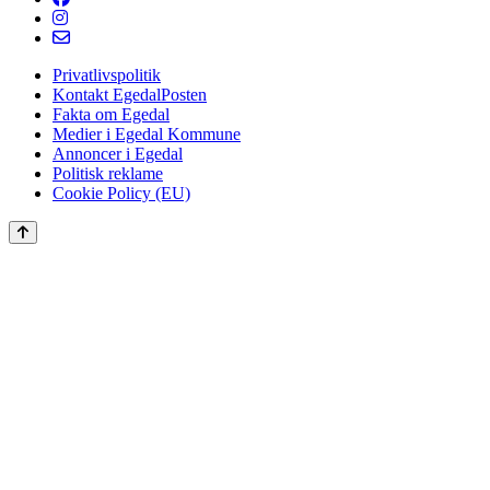
Privatlivspolitik
Kontakt EgedalPosten
Fakta om Egedal
Medier i Egedal Kommune
Annoncer i Egedal
Politisk reklame
Cookie Policy (EU)
Scroll
to
the
top