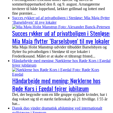
sommerloppemarked den 8. og 9. august. Arrangørerne
inviterer til både loppefund, lækker grillmad og lotteri med
fine præmier....
Succes rykker ud af privatboligen i Stenløse: Mia Maja flytter
‘Barselsbyen’ til nye lokaler
Succes rykker ud af privatboligen i Stenløse:
Mia Maja flytter ‘Barselsbyen’ til nye lokaler
Mia Maja Holst Manstrup udvider tilbuddet Barselsbyen og
flytter fra privatboligen i Stenløse til nye lokaler i
Frederikssund. Målet er at skabe et tiltrængt fristed...
Håndarbejde med mening: Nørklerne hos Røde Kors i Egedal
fejrer jubilæum
Håndarbejde med mening: Nørklerne hos
Røde Kors i Egedal fejrer jubilæum
Det, der begyndte som en lille gruppe syglade kvinder, har i
dag vokset sig til et stærkt fællesskab på 21 frivillige. I 55 år
har...
Dansk duo vinder dramatisk afslutning ved internationalt
golfstævne i Smørum