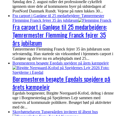
Søndag den 2. august ruller det professionelle cykelfelt
igennem store dele af kommunens byer på sidstedagen af
PostNord Danmark Rundt. Vejene på ruten lukkes 30...
Fra carport i Ganløse til 25 medarbejdere: Tømrermester
Flemming Franck fejrer 35 års jubilæum
Fra carport i Ganløse til 25 medarbejdere:
Tømrermester Flemming Franck fejrer 35
års jubilæum
Tømrermester Flemming Franck fejrer 35 års jubilæum som
selvstændig. Han startede sin virksomhed i hjemmets carport i
Ganløse og driver nu en arbejdsplads med 25...
Borgmesteren besøgte Egedals spejdere på årets kæmpelejr
Borgmesteren besøgte Egedals spejdere på
årets kæmpelejr
Egedals borgmester, Birgitte Neergaard-Kofod, deltog i denne
uge i Borgmesterdag på Spejdernes Lejr sammen med
snesevis af kommunale politikere. Besøget bød på aktiviteter
med de...
Skovbørnehaven Tungegården inviterer til åbent hus