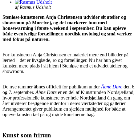
af Rasmus Udsholt
Stenløse-kunstneren Anja Christensen udvider sit atelier og
showroom på Morelvej, og det markerer hun med
housewarming
i første weekend i september
. Du kan opleve
både eventyrlige fortællinger, nordisk mytologi og små værker
med fokus på naturen.
For kunstneren Anja Christensen er maleriet mere end billeder på
lærred – det er livsglæde, ro og fortællinger. Nu har hun givet
kunsten mere plads i sit hjem i Stenløse med et udvidet atelier og
showroom.
De nye rammer åbnes officielt for publikum under
Åbne Døre
den 6.
og 7. september.
Åbne Døre
er en del af Kunstrunden Nordsjælland,
hvor professionelle kunstnere over hele Nordsjælland én gang om
året inviterer besøgende indenfor i deres værksteder og gallerier.
Arrangementet giver publikum en sjælden mulighed for både at
opleve kunsten tæt på og møde kunstnerne bag.
Kunst som frirum