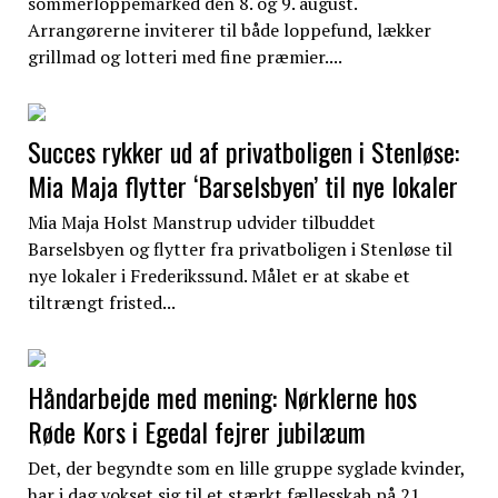
sommerloppemarked den 8. og 9. august.
Arrangørerne inviterer til både loppefund, lækker
grillmad og lotteri med fine præmier....
Succes rykker ud af privatboligen i Stenløse:
Mia Maja flytter ‘Barselsbyen’ til nye lokaler
Mia Maja Holst Manstrup udvider tilbuddet
Barselsbyen og flytter fra privatboligen i Stenløse til
nye lokaler i Frederikssund. Målet er at skabe et
tiltrængt fristed...
Håndarbejde med mening: Nørklerne hos
Røde Kors i Egedal fejrer jubilæum
Det, der begyndte som en lille gruppe syglade kvinder,
har i dag vokset sig til et stærkt fællesskab på 21