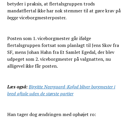
betyder i praksis, at flertalsgruppen trods
mandatflertal ikke har nok stemmer til at gøre krav på
begge
viceborgmesterposter.
Posten som 1. viceborgmester går ifølge
flertalsgruppen fortsat som planlagt til Jens Skov fra
SF, mens Johan Hahn fra Et Samlet Egedal, der blev
udpeget som 2. viceborgmester på valgnatten, nu
alligevel ikke får posten.
Læs også:
Birgitte Neergaard-Kofod bliver borgmester i
bred aftale uden de største partier
Han tager dog ændringen med ophøjet ro: