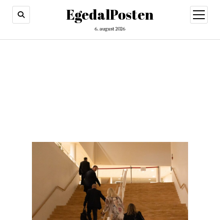
EgedalPosten
open
menu
6. august 2026