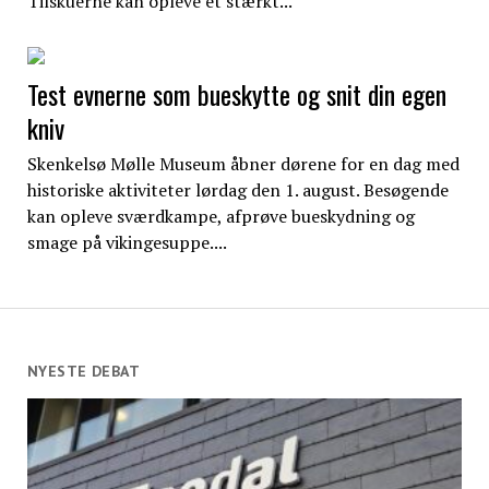
Tilskuerne kan opleve et stærkt...
Test evnerne som bueskytte og snit din egen
kniv
Skenkelsø Mølle Museum åbner dørene for en dag med
historiske aktiviteter lørdag den 1. august. Besøgende
kan opleve sværdkampe, afprøve bueskydning og
smage på vikingesuppe....
NYESTE DEBAT