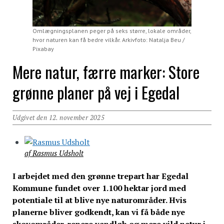
Omlægningsplanen peger på seks større, lokale områder,
hvor naturen kan få bedre vilkår. Arkivfoto: Natalja Beu /
Pixabay
Mere natur, færre marker: Store
grønne planer på vej i Egedal
Udgivet den 12. november 2025
af Rasmus Udsholt
I arbejdet med den grønne trepart har Egedal
Kommune fundet over 1.100 hektar jord med
potentiale til at blive nye naturområder. Hvis
planerne bliver godkendt, kan vi få både nye