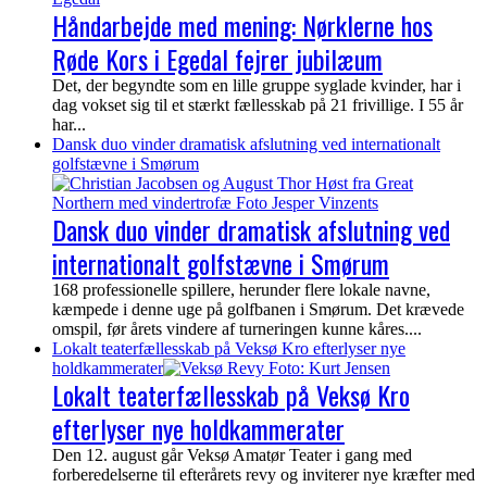
Håndarbejde med mening: Nørklerne hos
Røde Kors i Egedal fejrer jubilæum
Det, der begyndte som en lille gruppe syglade kvinder, har i
dag vokset sig til et stærkt fællesskab på 21 frivillige. I 55 år
har...
Dansk duo vinder dramatisk afslutning ved internationalt
golfstævne i Smørum
Dansk duo vinder dramatisk afslutning ved
internationalt golfstævne i Smørum
168 professionelle spillere, herunder flere lokale navne,
kæmpede i denne uge på golfbanen i Smørum. Det krævede
omspil, før årets vindere af turneringen kunne kåres....
Lokalt teaterfællesskab på Veksø Kro efterlyser nye
holdkammerater
Lokalt teaterfællesskab på Veksø Kro
efterlyser nye holdkammerater
Den 12. august går Veksø Amatør Teater i gang med
forberedelserne til efterårets revy og inviterer nye kræfter med