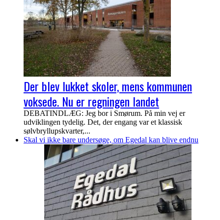
Der blev lukket skoler, mens kommunen
voksede. Nu er regningen landet
DEBATINDLÆG: Jeg bor i Smørum. På min vej er
udviklingen tydelig. Det, der engang var et klassisk
sølvbryllupskvarter,...
Skal vi ikke bare undersøge, om Egedal kan blive endnu