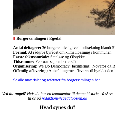
▮
Borgersamlingen i Egedal
Antal deltagere:
36 borgere udvalgt ved lodtrækning blandt 51
Formål:
At rådgive byrådet om klimatilpasning i kommunen
Første fokusområde:
Stenløse og Ølstykke
Tidsramme:
Februar–september 2025
Organisering:
We Do Democracy (facilitering), Novafos og R
Offentlig aflevering:
Anbefalingerne afleveres til byrådet den
Se alle materialer og referater fra borgersamlingen her
Ved du noget?
Hvis du har en kommentar til denne historie, så skriv
til os på
redaktion@egedalposten.dk
Hvad synes du?