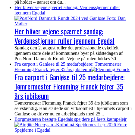
på holdet – uanset om du...
Her bliver vejene spærret søndag: Verdensstjerner ruller
igennem Egedal
Her bliver vejene spærret søndag:
Verdensstjerner ruller igennem Egedal
Søndag den 2. august ruller det professionelle cykelfelt
igennem store dele af kommunens byer på sidstedagen af
PostNord Danmark Rundt. Vejene på ruten lukkes 30...
Fra carport i Ganløse til 25 medarbejdere: Tømrermester
Flemming Franck fejrer 35 års jubilæum
Fra carport i Ganløse til 25 medarbejdere:
Tømrermester Flemming Franck fejrer 35
års jubilæum
Tømrermester Flemming Franck fejrer 35 års jubilæum som
selvstændig. Han startede sin virksomhed i hjemmets carport i
Ganløse og driver nu en arbejdsplads med 25...
Borgmesteren besøgte Egedals spejdere på årets kæmpelejr