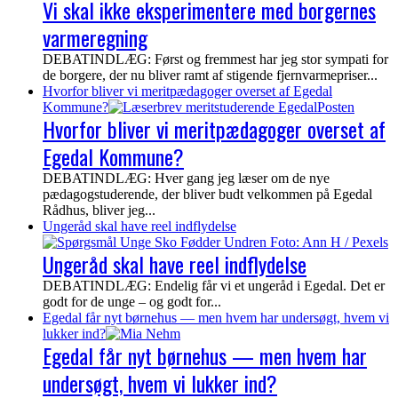
Vi skal ikke eksperimentere med borgernes
varmeregning
DEBATINDLÆG: Først og fremmest har jeg stor sympati for
de borgere, der nu bliver ramt af stigende fjernvarmepriser...
Hvorfor bliver vi meritpædagoger overset af Egedal
Kommune?
Hvorfor bliver vi meritpædagoger overset af
Egedal Kommune?
DEBATINDLÆG: Hver gang jeg læser om de nye
pædagogstuderende, der bliver budt velkommen på Egedal
Rådhus, bliver jeg...
Ungeråd skal have reel indflydelse
Ungeråd skal have reel indflydelse
DEBATINDLÆG: Endelig får vi et ungeråd i Egedal. Det er
godt for de unge – og godt for...
Egedal får nyt børnehus — men hvem har undersøgt, hvem vi
lukker ind?
Egedal får nyt børnehus — men hvem har
undersøgt, hvem vi lukker ind?