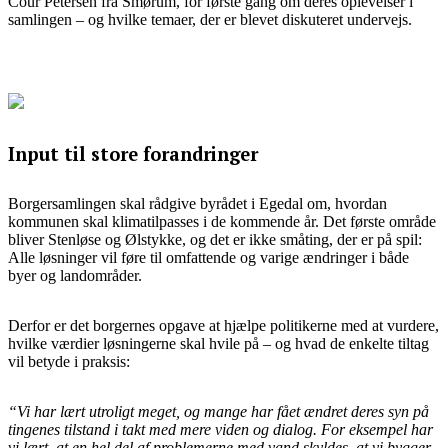
Cour Petersen fra Smørum, for første gang om deres oplevelser i
samlingen – og hvilke temaer, der er blevet diskuteret undervejs.
Input til store forandringer
Borgersamlingen skal rådgive byrådet i Egedal om, hvordan
kommunen skal klimatilpasses i de kommende år. Det første område
bliver Stenløse og Ølstykke, og det er ikke småting, der er på spil:
Alle løsninger vil føre til omfattende og varige ændringer i både
byer og landområder.
Derfor er det borgernes opgave at hjælpe politikerne med at vurdere,
hvilke værdier løsningerne skal hvile på – og hvad de enkelte tiltag
vil betyde i praksis:
“Vi har lært utroligt meget, og mange har fået ændret deres syn på
tingenes tilstand i takt med mere viden og dialog. For eksempel har
vi lært, at en hel del af problemerne med vand skyldes, at vi bygger