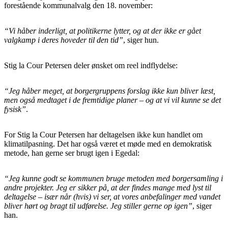
forestående kommunalvalg den 18. november:
“Vi håber inderligt, at politikerne lytter, og at der ikke er gået
valgkamp i deres hoveder til den tid”
, siger hun.
Stig la Cour Petersen deler ønsket om reel indflydelse:
“Jeg håber meget, at borgergruppens forslag ikke kun bliver læst,
men også medtaget i de fremtidige planer – og at vi vil kunne se det
fysisk”
.
For Stig la Cour Petersen har deltagelsen ikke kun handlet om
klimatilpasning. Det har også været et møde med en demokratisk
metode, han gerne ser brugt igen i Egedal:
“Jeg kunne godt se kommunen bruge metoden med borgersamling i
andre projekter. Jeg er sikker på, at der findes mange med lyst til
deltagelse – især når (hvis) vi ser, at vores anbefalinger med vandet
bliver hørt og bragt til udførelse. Jeg stiller gerne op igen”
, siger
han.