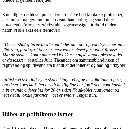
billede af gennem arbejdet.
Samtidig er de blevet præsenteret for flere helt konkrete problemer,
der fortsat præger kommunens vandhåndtering, og som i deres
nuværende form er særdeles uhensigtsmæssige i forhold til den
natur, vi alle skal dele fremover:
“Der er stadig ’prutvand’, som ledes ud i åer og vandsystemer uden
filtrering, fordi rør i tidernes morgen er blevet forbundet forkert.
Mange steder i kommunen er kloakkerne også sammenkørte – det
er da tosset”
, fortæller Julie Theander om sammenblandingen af
regnvand og spildevand fra blandt andet toiletter og bad og uddyber:
“Måske vi som lodsejere skulle kigge på egne installationer og se,
om de er korrekte? Jeg er lidt heldig lige her fordi dem som boede i
min grundejerforening for 20 år siden fik afkoblet regnvandet og
ledt det til lokale faskiner – det er smart”
, siger hun.
Håber at politikerne lytter
Den 16. september skal borgersamlingens anbefalinger afleveres til