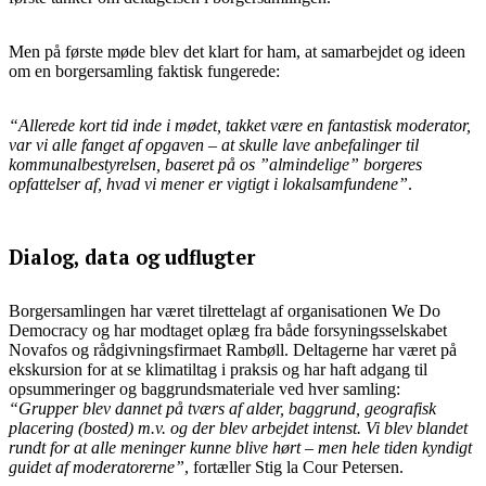
Men på første møde blev det klart for ham, at samarbejdet og ideen
om en borgersamling faktisk fungerede:
“Allerede kort tid inde i mødet, takket være en fantastisk moderator,
var vi alle fanget af opgaven – at skulle lave anbefalinger til
kommunalbestyrelsen, baseret på os ”almindelige” borgeres
opfattelser af, hvad vi mener er vigtigt i lokalsamfundene”
.
Dialog, data og udflugter
Borgersamlingen har været tilrettelagt af organisationen We Do
Democracy og har modtaget oplæg fra både forsyningsselskabet
Novafos og rådgivningsfirmaet Rambøll. Deltagerne har været på
ekskursion for at se klimatiltag i praksis og har haft adgang til
opsummeringer og baggrundsmateriale ved hver samling:
“Grupper blev dannet på tværs af alder, baggrund, geografisk
placering (bosted) m.v. og der blev arbejdet intenst. Vi blev blandet
rundt for at alle meninger kunne blive hørt – men hele tiden kyndigt
guidet af moderatorerne”
, fortæller Stig la Cour Petersen.