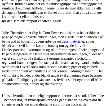
byrådet. Indtil da arbejder en redaktionsgruppe på at færdiggøre det
samlede dokument. Anbefalingerne ligger dermed ikke fast, og alle
deltagere i borgersamlingen er blevet opfordret til at undgå at drage
konklusioner eller politisere,
før den samlede rapport er offentliggjort.
Julie Theander eller Stig la Cour Petersen ønsker da heller ikke at
pege på nogle konkrete anbefalinger, men EgedalPosten vurderer på
baggrund af borgergruppens arbejde og
dens materialer
, at der
blandt andet vil kunne komme forslag om øgede krav til
kloakseparering i kommunen og til udformningen af belægningen på
fx parkeringsarealer. Derudover viser materialesamlingen, at der har
været stort fokus på såkaldt blå-grønne scenarier i forhold til
regnvandshåndteringen, forstået på den måde, at regnvand håndteres
over jorden i overfladeløsninger som bassiner, grøfter og vejbede i
stedet for primært at håndteres under jorden i ledninger som nu. Det
vil i praksis betyde, at der blandt andet skal anlægges store bassiner
på både offentlige og private arealer, hvilket stiller nye krav til både
arealreservationer, aftaler og finansiering.
Uanset hvordan den endelige rapport ender med at se ud, håber Julie
Theander dog, at byrådspolitikerne i Egedal har tid og overskud til
at tage arbejdet og anbefalingerne alvorligt på trods af det