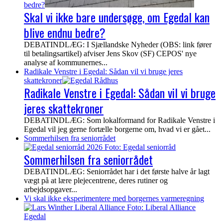
bedre?
Skal vi ikke bare undersøge, om Egedal kan
blive endnu bedre?
DEBATINDLÆG: I Sjællandske Nyheder (OBS: link fører
til betalingsartikel) afviser Jens Skov (SF) CEPOS' nye
analyse af kommunernes...
Radikale Venstre i Egedal: Sådan vil vi bruge jeres
skattekroner
Radikale Venstre i Egedal: Sådan vil vi bruge
jeres skattekroner
DEBATINDLÆG: Som lokalformand for Radikale Venstre i
Egedal vil jeg gerne fortælle borgerne om, hvad vi er gået...
Sommerhilsen fra seniorrådet
Sommerhilsen fra seniorrådet
DEBATINDLÆG: Seniorrådet har i det første halve år lagt
vægt på at lære plejecentrene, deres rutiner og
arbejdsopgaver...
Vi skal ikke eksperimentere med borgernes varmeregning