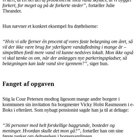
forkert, for meget og på de forkerte steder”
, fortæller Julie
Theander.
Hun nævner et konkret eksempel fra drøftelserne:
“Hvis vi alle fjerner én procent af vores faste belægning om året, så
vil der ikke være brug for yderligere vandafledning i mange år –
simpelthen fordi mere vand vil kunne nedsives lokalt. Mon ikke også
vi skal tænke os om, når der anlægges nye parkeringspladser, så
belægningen kan lade vand sive igennem?”
, siger hun.
Fanget af opgaven
Stig la Cour Petersen modtog ligesom mange andre borgere i
kommunen sin invitation fra borgmester Vicky Holst Rasmussen i e-
Boks i efteråret. Som nybagt pensionist sagde han ja til at deltage:
“36 personer med helt forskellige baggrunde, bosteder og
meninger. Hvordan skulle det mon gå?”
, fortæller han om sine
første tanker om deltagelsen i borgersamlingen.