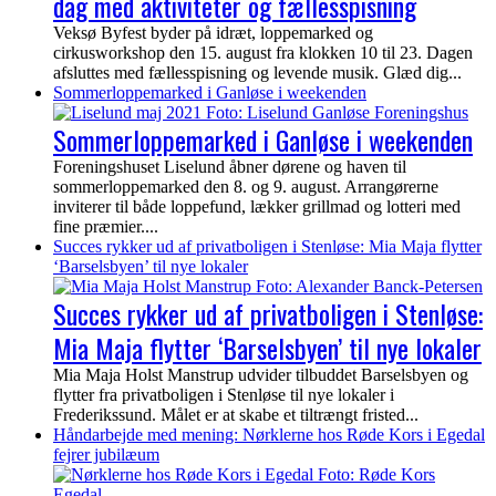
dag med aktiviteter og fællesspisning
Veksø Byfest byder på idræt, loppemarked og
cirkusworkshop den 15. august fra klokken 10 til 23. Dagen
afsluttes med fællesspisning og levende musik. Glæd dig...
Sommerloppemarked i Ganløse i weekenden
Sommerloppemarked i Ganløse i weekenden
Foreningshuset Liselund åbner dørene og haven til
sommerloppemarked den 8. og 9. august. Arrangørerne
inviterer til både loppefund, lækker grillmad og lotteri med
fine præmier....
Succes rykker ud af privatboligen i Stenløse: Mia Maja flytter
‘Barselsbyen’ til nye lokaler
Succes rykker ud af privatboligen i Stenløse:
Mia Maja flytter ‘Barselsbyen’ til nye lokaler
Mia Maja Holst Manstrup udvider tilbuddet Barselsbyen og
flytter fra privatboligen i Stenløse til nye lokaler i
Frederikssund. Målet er at skabe et tiltrængt fristed...
Håndarbejde med mening: Nørklerne hos Røde Kors i Egedal
fejrer jubilæum