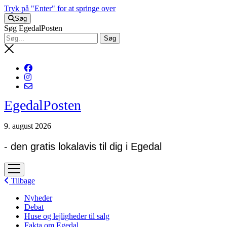
Tryk på "Enter" for at springe over
Søg
Søg EgedalPosten
EgedalPosten
9. august 2026
- den gratis lokalavis til dig i Egedal
open
menu
Tilbage
Nyheder
Debat
Huse og lejligheder til salg
Fakta om Egedal