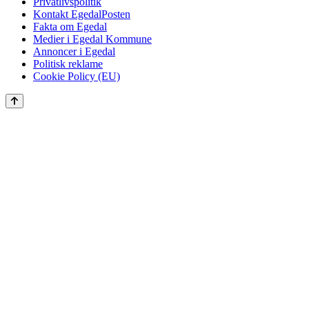
Privatlivspolitik
Kontakt EgedalPosten
Fakta om Egedal
Medier i Egedal Kommune
Annoncer i Egedal
Politisk reklame
Cookie Policy (EU)
Scroll
to
the
top