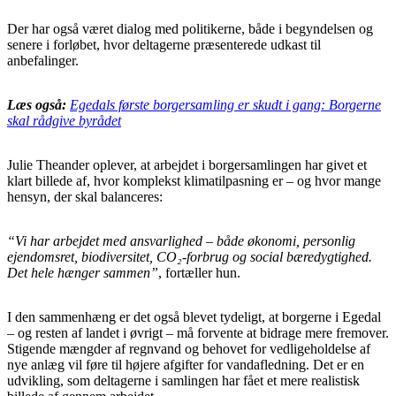
Der har også været dialog med politikerne, både i begyndelsen og
senere i forløbet, hvor deltagerne præsenterede udkast til
anbefalinger.
Læs også:
Egedals første borgersamling er skudt i gang: Borgerne
skal rådgive byrådet
Julie Theander oplever, at arbejdet i borgersamlingen har givet et
klart billede af, hvor komplekst klimatilpasning er – og hvor mange
hensyn, der skal balanceres:
“Vi har arbejdet med ansvarlighed – både økonomi, personlig
ejendomsret, biodiversitet, CO₂-forbrug og social bæredygtighed.
Det hele hænger sammen”
, fortæller hun.
I den sammenhæng er det også blevet tydeligt, at borgerne i Egedal
– og resten af landet i øvrigt – må forvente at bidrage mere fremover.
Stigende mængder af regnvand og behovet for vedligeholdelse af
nye anlæg vil føre til højere afgifter for vandafledning. Det er en
udvikling, som deltagerne i samlingen har fået et mere realistisk