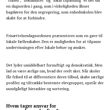
“frihed”, “fleksibilitet” og “lokal tilpasning” er der sat
en dagsorden i gang, som i virkeligheden åbner
bagdøren for den segregering, som enhedsskolen blev
skabt for at forhindre.
Frisættelsesdagsordenen præsenteres som en gave til
lokale fællesskaber. Den er muligheden for at tilpasse
undervisningen efter lokale behov og ønsker.
Det lyder umiddelbart fornuftigt og demokratisk. Men
lad os være ærlige om, hvad der reelt sker. Når skoler
får frihed til at differentiere deres tilbud, skabe særlige
profiler og tiltrække bestemte elevgrupper, opstår der
uundgåeligt hierarkier og sortering.
Hvem tager ansvar for