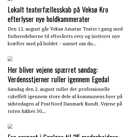
Lokalt teaterfællesskab på Veksø Kro
efterlyser nye holdkammerater
Den 12. august går Veksø Amatør Teater i gang med
forberedelserne til efterårets revy og inviterer nye
kræfter med på holdet – uanset om du...
Her bliver vejene spærret søndag:
Verdensstjerner ruller igennem Egedal
Søndag den 2. august ruller det professionelle
cykelfelt igennem store dele af kommunens byer på
sidstedagen af PostNord Danmark Rundt. Vejene på
ruten lukkes 30...
Fra carport i Ganløse til 25 medarbejdere: