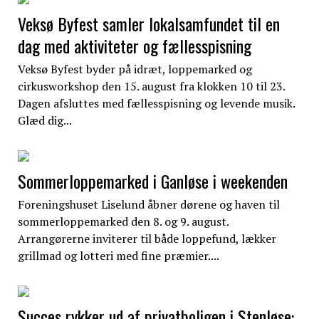
Veksø Byfest samler lokalsamfundet til en
dag med aktiviteter og fællesspisning
Veksø Byfest byder på idræt, loppemarked og
cirkusworkshop den 15. august fra klokken 10 til 23.
Dagen afsluttes med fællesspisning og levende musik.
Glæd dig...
Sommerloppemarked i Ganløse i weekenden
Foreningshuset Liselund åbner dørene og haven til
sommerloppemarked den 8. og 9. august.
Arrangørerne inviterer til både loppefund, lækker
grillmad og lotteri med fine præmier....
Succes rykker ud af privatboligen i Stenløse: