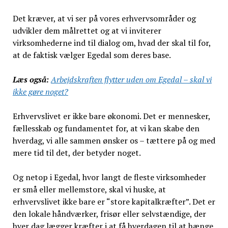
Det kræver, at vi ser på vores erhvervsområder og
udvikler dem målrettet og at vi inviterer
virksomhederne ind til dialog om, hvad der skal til for,
at de faktisk vælger Egedal som deres base.
Læs også:
Arbejdskraften flytter uden om Egedal – skal vi
ikke gøre noget?
Erhvervslivet er ikke bare økonomi. Det er mennesker,
fællesskab og fundamentet for, at vi kan skabe den
hverdag, vi alle sammen ønsker os – tættere på og med
mere tid til det, der betyder noget.
Og netop i Egedal, hvor langt de fleste virksomheder
er små eller mellemstore, skal vi huske, at
erhvervslivet ikke bare er “store kapitalkræfter”. Det er
den lokale håndværker, frisør eller selvstændige, der
hver dag lægger kræfter i at få hverdagen til at hænge