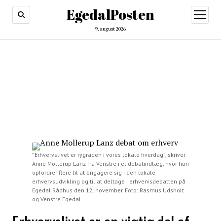
EgedalPosten
open
menu
9. august 2026
”Erhvervslivet er rygraden i vores lokale hverdag”, skriver
Anne Mollerup Lanz fra Venstre i et debatindlæg, hvor hun
opfordrer flere til at engagere sig i den lokale
erhvervsudvikling og til at deltage i erhvervsdebatten på
Egedal Rådhus den 12. november. Foto: Rasmus Udsholt
og Venstre Egedal