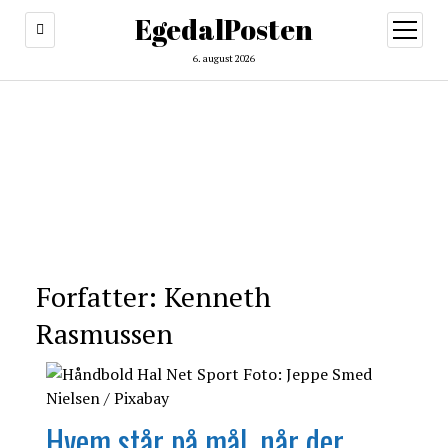
EgedalPosten
open
menu
6. august 2026
Forfatter:
Kenneth
Rasmussen
Hvem står på mål, når der