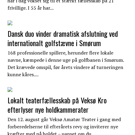
har i dag vokset sig til et stærkt fællesskab på 21
frivillige. I 55 år har...
Dansk duo vinder dramatisk afslutning ved
internationalt golfstævne i Smørum
168 professionelle spillere, herunder flere lokale
navne, kæmpede i denne uge på golfbanen i Smørum.
Det krævede omspil, før årets vindere af turneringen
kunne kåres....
Lokalt teaterfællesskab på Veksø Kro
efterlyser nye holdkammerater
Den 12. august går Veksø Amatør Teater i gang med
forberedelserne til efterårets revy og inviterer nye
kræfter med på holdet – uanset om du...