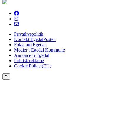
EgedalPosten
Privatlivspolitik
Kontakt EgedalPosten
Fakta om Egedal
Medier i Egedal Kommune
Annoncer i Egedal
Politisk reklame
Cookie Policy (EU)
Scroll
to
the
top