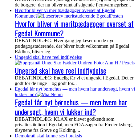
de borgere, der nu bliver ramt af stigende fjernvarmepriser...
Hvorfor bliver vi meritpædagoger overset af Egedal
Kommune?
Hvorfor bliver vi meritpædagoger overset af
Egedal Kommune?
DEBATINDLÆG: Hver gang jeg læser om de nye
pædagogstuderende, der bliver budt velkommen på Egedal
Rådhus, bliver jeg...
Ungeråd skal have reel indflydelse
Ungeråd skal have reel indflydelse
DEBATINDLÆG: Endelig får vi et ungeråd i Egedal. Det er
godt for de unge – og godt for...
Egedal får nyt børnehus — men hvem har undersøgt, hvem vi
lukker ind?
Egedal får nyt børnehus — men hvem har
undersøgt, hvem vi lukker ind?
DEBATINDLÆG: KLAX er blevet godkendt som
privatinstitution i Egedal, men FOA-sagen fra Frederiksberg,
tilsynene fra Greve og Kolding,...
Demokrati skal kunne ses i praksis