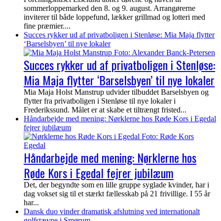
sommerloppemarked den 8. og 9. august. Arrangørerne
inviterer til både loppefund, lækker grillmad og lotteri med
fine præmier....
Succes rykker ud af privatboligen i Stenløse: Mia Maja flytter
‘Barselsbyen’ til nye lokaler
Succes rykker ud af privatboligen i Stenløse:
Mia Maja flytter ‘Barselsbyen’ til nye lokaler
Mia Maja Holst Manstrup udvider tilbuddet Barselsbyen og
flytter fra privatboligen i Stenløse til nye lokaler i
Frederikssund. Målet er at skabe et tiltrængt fristed...
Håndarbejde med mening: Nørklerne hos Røde Kors i Egedal
fejrer jubilæum
Håndarbejde med mening: Nørklerne hos
Røde Kors i Egedal fejrer jubilæum
Det, der begyndte som en lille gruppe syglade kvinder, har i
dag vokset sig til et stærkt fællesskab på 21 frivillige. I 55 år
har...
Dansk duo vinder dramatisk afslutning ved internationalt
golfstævne i Smørum