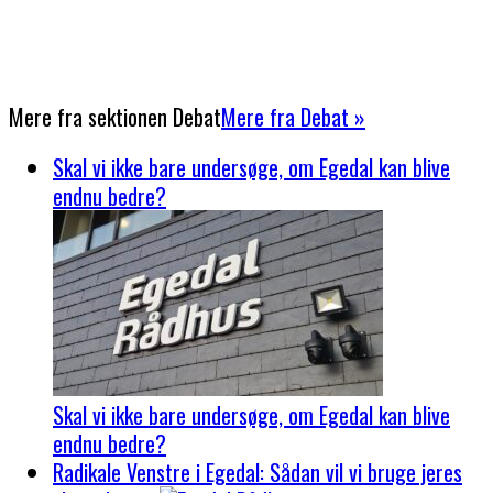
Mere fra sektionen
Debat
Mere fra Debat »
Skal vi ikke bare undersøge, om Egedal kan blive
endnu bedre?
Skal vi ikke bare undersøge, om Egedal kan blive
endnu bedre?
Radikale Venstre i Egedal: Sådan vil vi bruge jeres