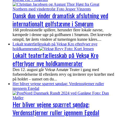
Dansk duo vinder dramatisk afslutning ved
internationalt golfstævne i Smørum
168 professionelle spillere, herunder flere lokale navne,
kæmpede i denne uge på golfbanen i Smørum. Det krævede
omspil, før årets vindere af turneringen kunne kåres....
Lokalt teaterfællesskab på Veksø Kro efterlyser nye
holdkammerater
Lokalt teaterfællesskab på Veksø Kro
efterlyser nye holdkammerater
Den 12. august går Veksø Amatør Teater i gang med
forberedelserne til efterårets revy og inviterer nye kræfter med
på holdet – uanset om du...
Her bliver vejene spærret søndag: Verdensstjerner ruller
igennem Egedal
Her bliver vejene spærret søndag:
Verdensstjerner ruller igennem Egedal