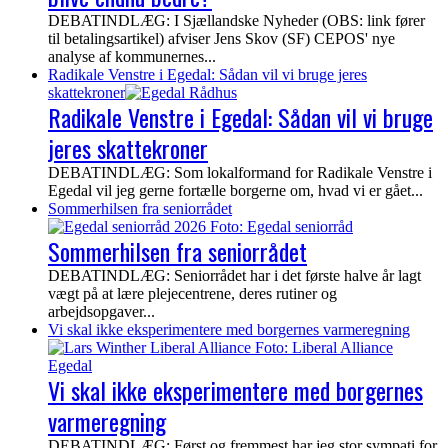
DEBATINDLÆG: I Sjællandske Nyheder (OBS: link fører
til betalingsartikel) afviser Jens Skov (SF) CEPOS' nye
analyse af kommunernes...
Radikale Venstre i Egedal: Sådan vil vi bruge jeres
skattekroner
Radikale Venstre i Egedal: Sådan vil vi bruge
jeres skattekroner
DEBATINDLÆG: Som lokalformand for Radikale Venstre i
Egedal vil jeg gerne fortælle borgerne om, hvad vi er gået...
Sommerhilsen fra seniorrådet
Sommerhilsen fra seniorrådet
DEBATINDLÆG: Seniorrådet har i det første halve år lagt
vægt på at lære plejecentrene, deres rutiner og
arbejdsopgaver...
Vi skal ikke eksperimentere med borgernes varmeregning
Vi skal ikke eksperimentere med borgernes
varmeregning
DEBATINDLÆG: Først og fremmest har jeg stor sympati for