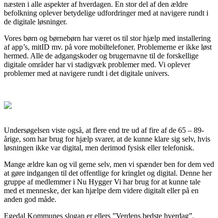
næsten i alle aspekter af hverdagen. En stor del af den ældre
befolkning oplever betydelige udfordringer med at navigere rundt i
de digitale løsninger.
Vores børn og børnebørn har været os til stor hjælp med installering
af app’s, mitID mv. på vore mobiltelefoner. Problemerne er ikke løst
hermed. Alle de adgangskoder og brugernavne til de forskellige
digitale områder har vi stadigvæk problemer med. Vi oplever
problemer med at navigere rundt i det digitale univers.
Undersøgelsen viste også, at flere end tre ud af fire af de 65 – 89-
årige, som har brug for hjælp svarer, at de kunne klare sig selv, hvis
løsningen ikke var digital, men derimod fysisk eller telefonisk.
Mange ældre kan og vil gerne selv, men vi spænder ben for dem ved
at gøre indgangen til det offentlige for kringlet og digital. Denne her
gruppe af medlemmer i Nu Hygger Vi har brug for at kunne tale
med et menneske, der kan hjælpe dem videre digitalt eller på en
anden god måde.
Egedal Kommunes slogan er ellers ”Verdens bedste hverdag”.