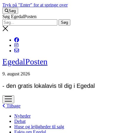
Tryk på "Enter" for at springe over
Søg
Søg EgedalPosten
EgedalPosten
9. august 2026
- den gratis lokalavis til dig i Egedal
open
menu
Tilbage
Nyheder
Debat
Huse og lejligheder til salg
Fakta om Egedal