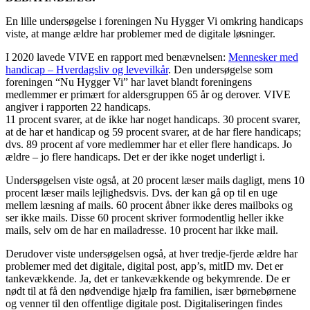
En lille undersøgelse i foreningen Nu Hygger Vi omkring handicaps
viste, at mange ældre har problemer med de digitale løsninger.
I 2020 lavede VIVE en rapport med benævnelsen:
Mennesker med
handicap – Hverdagsliv og levevilkår
. Den undersøgelse som
foreningen “Nu Hygger Vi” har lavet blandt foreningens
medlemmer er primært for aldersgruppen 65 år og derover. VIVE
angiver i rapporten 22 handicaps.
11 procent svarer, at de ikke har noget handicaps. 30 procent svarer,
at de har et handicap og 59 procent svarer, at de har flere handicaps;
dvs. 89 procent af vore medlemmer har et eller flere handicaps. Jo
ældre – jo flere handicaps. Det er der ikke noget underligt i.
Undersøgelsen viste også, at 20 procent læser mails dagligt, mens 10
procent læser mails lejlighedsvis. Dvs. der kan gå op til en uge
mellem læsning af mails. 60 procent åbner ikke deres mailboks og
ser ikke mails. Disse 60 procent skriver formodentlig heller ikke
mails, selv om de har en mailadresse. 10 procent har ikke mail.
Derudover viste undersøgelsen også, at hver tredje-fjerde ældre har
problemer med det digitale, digital post, app’s, mitID mv. Det er
tankevækkende. Ja, det er tankevækkende og bekymrende. De er
nødt til at få den nødvendige hjælp fra familien, især børnebørnene
og venner til den offentlige digitale post. Digitaliseringen findes