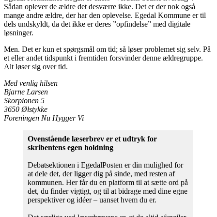
Sådan oplever de ældre det desværre ikke. Det er der nok også
mange andre ældre, der har den oplevelse. Egedal Kommune er til
dels undskyldt, da det ikke er deres ”opfindelse” med digitale
løsninger.
Men. Det er kun et spørgsmål om tid; så løser problemet sig selv. På
et eller andet tidspunkt i fremtiden forsvinder denne ældregruppe.
Alt løser sig over tid.
Med venlig hilsen
Bjarne Larsen
Skorpionen 5
3650 Ølstykke
Foreningen Nu Hygger Vi
Ovenstående læserbrev er et udtryk for
skribentens egen holdning
Debatsektionen i EgedalPosten er din mulighed for
at dele det, der ligger dig på sinde, med resten af
kommunen. Her får du en platform til at sætte ord på
det, du finder vigtigt, og til at bidrage med dine egne
perspektiver og idéer – uanset hvem du er.