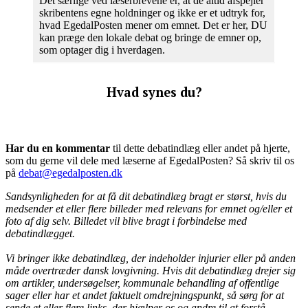
Det særlige ved læserbrevene er, at de altid afspejler
skribentens egne holdninger og ikke er et udtryk for,
hvad EgedalPosten mener om emnet. Det er her, DU
kan præge den lokale debat og bringe de emner op,
som optager dig i hverdagen.
Hvad synes du?
Har du en kommentar
til dette debatindlæg eller andet på hjerte,
som du gerne vil dele med læserne af EgedalPosten? Så skriv til os
på
debat@egedalposten.dk
Sandsynligheden for at få dit debatindlæg bragt er størst, hvis du
medsender et eller flere billeder med relevans for emnet og/eller et
foto af dig selv. Billedet vil blive bragt i forbindelse med
debatindlægget.
Vi bringer ikke debatindlæg, der indeholder injurier eller på anden
måde overtræder dansk lovgivning. Hvis dit debatindlæg drejer sig
om artikler, undersøgelser, kommunale behandling af offentlige
sager eller har et andet faktuelt omdrejningspunkt, så sørg for at
sende et eller flere links, der hjælper os og andre til at forstå