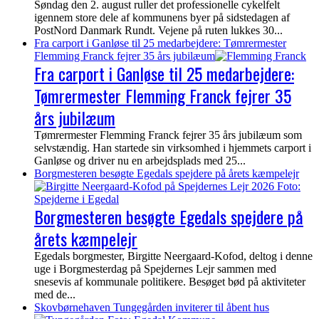
Søndag den 2. august ruller det professionelle cykelfelt
igennem store dele af kommunens byer på sidstedagen af
PostNord Danmark Rundt. Vejene på ruten lukkes 30...
Fra carport i Ganløse til 25 medarbejdere: Tømrermester
Flemming Franck fejrer 35 års jubilæum
Fra carport i Ganløse til 25 medarbejdere:
Tømrermester Flemming Franck fejrer 35
års jubilæum
Tømrermester Flemming Franck fejrer 35 års jubilæum som
selvstændig. Han startede sin virksomhed i hjemmets carport i
Ganløse og driver nu en arbejdsplads med 25...
Borgmesteren besøgte Egedals spejdere på årets kæmpelejr
Borgmesteren besøgte Egedals spejdere på
årets kæmpelejr
Egedals borgmester, Birgitte Neergaard-Kofod, deltog i denne
uge i Borgmesterdag på Spejdernes Lejr sammen med
snesevis af kommunale politikere. Besøget bød på aktiviteter
med de...
Skovbørnehaven Tungegården inviterer til åbent hus